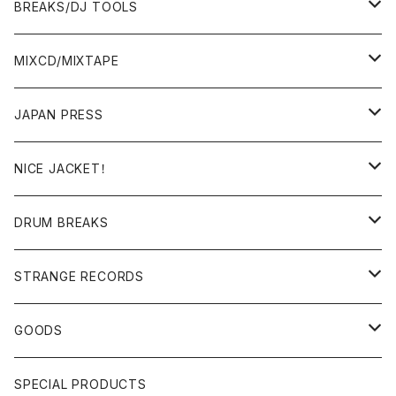
BREAKS/DJ TOOLS
BREAKS/MEGAMIX/CUT UP
MIXCD/MIXTAPE
RE-EDIT/DJ TOOLS
MIXCD
JAPAN PRESS
日本語ラップ
MIXTAPE
LP(+ OBI)
NICE JACKET！
JAPANESE DJ
7"/12"
DONUTS 45
DRUM BREAKS
US, OTHERS DJ
GIRLS
US/UK/OTHERS
STRANGE RECORDS
HIPHOP CLASSIC GALLERY
JAPANESE
DRUM DRUM DRUM/KARAOKE
GOODS
日本語ラップ CLASSIC GALLERY
パチソン/AUDIO CHECK/LIBRARY
BOOK
SPECIAL PRODUCTS