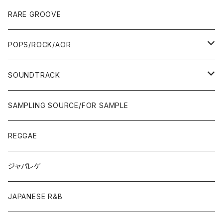
10'S〜
00'S
10'S〜
00'S
90'S
CD ALBUM
80'S
80'S
60'S/70'S
70'S
12"/7"
JAZZ
RARE GROOVE
WEST COAST/SOUTH
10'S〜
10'S〜
00'S〜
SINGLE CD
90'S
90'S
80'S
80'S
70'S
FUSION
POPS/ROCK/AOR
JAPAN ONLY RELEASE/REMIX
WEST COAST/SOUTH
CITY POP
TAPE
00'S〜
00'S〜
90'S
90'S/00'S〜
80'S
POPS/S.S.W.
SOUNDTRACK
JAPAN ONLY RELEASE/REMIX
CITY POP
00'S〜
90'S/00'S〜
ROCK/AOR
LP
SAMPLING SOURCE/FOR SAMPLE
JAPANESE
7"/12"
REGGAE
OTHERS
JAPANESE
ジャパレゲ
OTHERS
JAPANESE R&B