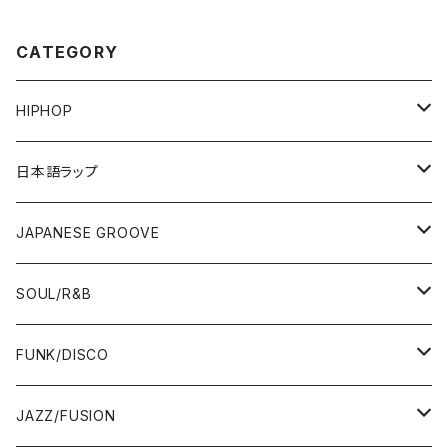
CATEGORY
HIPHOP
12"/7"
日本語ラップ
80'S OLD SCHOOL
LP
12"/7"
JAPANESE GROOVE
EARLY 90'S MIDDLE〜NEW SCHOOL
80'S OLD SCHOOL
80'S OLD SCHOOL〜EARLY 90'S
LP
LP
SOUL/R&B
MID〜LATE 90'S
EARLY 90'S MIDDLE〜NEW SCHOOL
MID〜LATE 90'S
80'S OLD SCHOOL〜EARLY 90'S
60'S/70'S
CD/TAPE
7"/12"
LP
FUNK/DISCO
00'S
MID〜LATE 90'S
00'S
MID〜LATE 90'S
80'S
CD-R/DEMO/SAMPLE
60'S/70'S
60'S/70'S
12"/7"
LP
JAZZ/FUSION