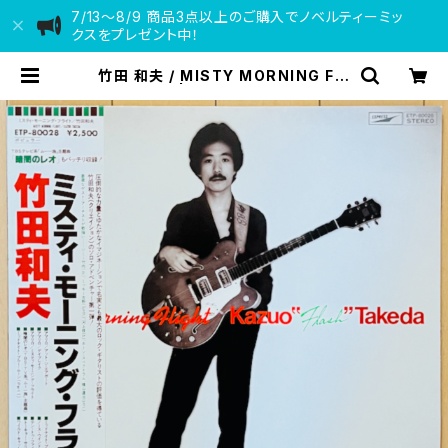
7/13〜8/9 商品3点以上のご購入でノベルティーミッ
クスをプレゼント中！
竹田 和夫 / MISTY MORNING FLI
GHT | VINYL DEALER