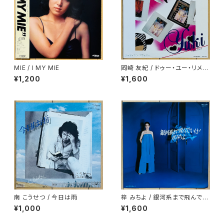
MIE / I MY MIE
岡崎 友紀 / ドゥー・ユー・リメン
バー・ミー
¥1,200
¥1,600
南 こうせつ / 今日は雨
梓 みちよ / 銀河系まで飛んでい
け！
¥1,000
¥1,600