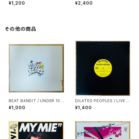
ーパー・ドライブ)
¥1,200
¥2,400
その他の商品
BEAT BANDIT / UNDER 100
DILATED PEOPLES / LIVE O
0YEN BEATS(60 MINUTES
N STAGE
¥1,000
¥1,400
OF CHEAPNESS)(MIXCD-R)