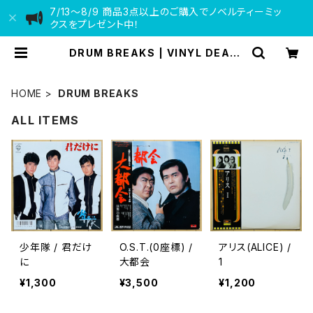
7/13〜8/9 商品3点以上のご購入でノベルティーミッ
クスをプレゼント中！
DRUM BREAKS | VINYL DEALE
R
HOME
DRUM BREAKS
ALL ITEMS
少年隊 / 君だけ
O.S.T.(0座標) /
アリス(ALICE) /
に
大都会
1
¥1,300
¥3,500
¥1,200