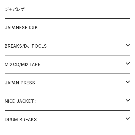
OTHERS
JAPANESE
ジャパレゲ
OTHERS
JAPANESE R&B
BREAKS/DJ TOOLS
BREAKS/MEGAMIX/CUT UP
MIXCD/MIXTAPE
RE-EDIT/DJ TOOLS
MIXCD
JAPAN PRESS
日本語ラップ
MIXTAPE
LP(+ OBI)
NICE JACKET！
JAPANESE DJ
7"/12"
DONUTS 45
DRUM BREAKS
US, OTHERS DJ