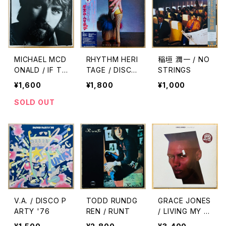
MICHAEL MCD
RHYTHM HERI
稲垣 潤一 / NO
ONALD / IF TH
TAGE / DISCO
STRINGS
AT'S WHAT IT
-FIED(反逆のテ
¥1,600
¥1,800
¥1,000
TAKES
ーマ)
SOLD OUT
V.A. / DISCO P
TODD RUNDG
GRACE JONES
ARTY '76
REN / RUNT
/ LIVING MY LI
FE