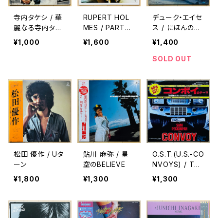
寺内タケシ / 華
RUPERT HOL
デューク・エイセ
麗なる寺内タケ
MES / PARTNE
ス / にほんのう
シの世界
RS IN CRIME
た(第三集)
¥1,000
¥1,600
¥1,400
SOLD OUT
松田 優作 / Uタ
鮎川 麻弥 / 星
O.S.T.(U.S.-CO
ーン
空のBELIEVE
NVOYS) / THE
ME FROM CO
¥1,800
¥1,300
¥1,300
NVOY(コンボイ
のテーマ)