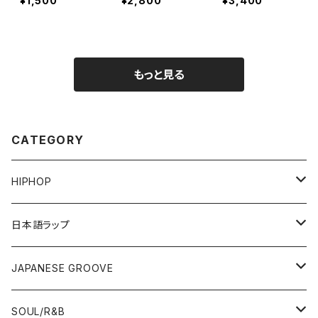
¥1,500
¥2,800
¥3,400
もっと見る
CATEGORY
HIPHOP
12"/7"
日本語ラップ
80'S OLD SCHOOL
LP
12"/7"
JAPANESE GROOVE
EARLY 90'S MIDDLE〜NEW SCHOOL
80'S OLD SCHOOL
80'S OLD SCHOOL〜EARLY 90'S
LP
LP
SOUL/R&B