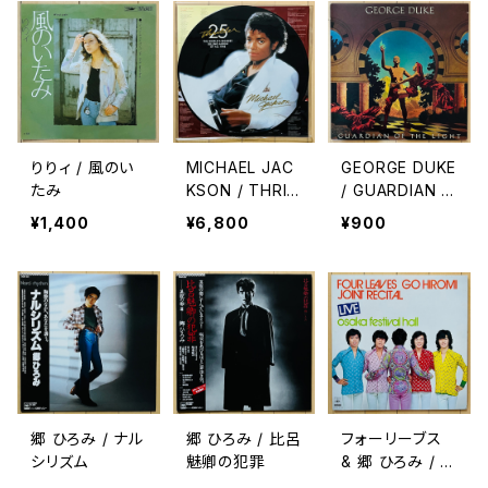
りりィ / 風のい
MICHAEL JAC
GEORGE DUKE
たみ
KSON / THRIL
/ GUARDIAN O
LER 25
F THE LIGHT
¥1,400
¥6,800
¥900
郷 ひろみ / ナル
郷 ひろみ / 比呂
フォーリーブス
シリズム
魅卿の犯罪
& 郷 ひろみ / J
OINT RECITAL