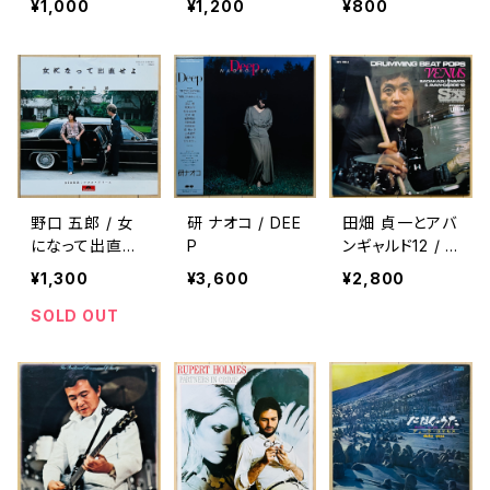
¥1,000
¥1,200
¥800
LIVE
野口 五郎 / 女
研 ナオコ / DEE
田畑 貞一とアバ
になって出直せ
P
ンギャルド12 / D
よ
RUMMING BEA
¥1,300
¥3,600
¥2,800
T POPS VENU
S
SOLD OUT