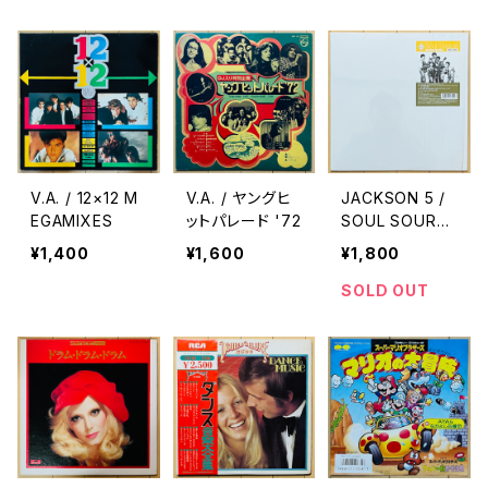
V.A. / 12×12 M
V.A. / ヤングヒ
JACKSON 5 /
EGAMIXES
ットパレード '72
SOUL SOURC
E JACKSON 5
¥1,400
¥1,600
¥1,800
REMIXES 2(VI
NYL THREE)
SOLD OUT