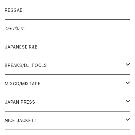
JAPANESE
7"/12"
REGGAE
OTHERS
JAPANESE
ジャパレゲ
OTHERS
JAPANESE R&B
BREAKS/DJ TOOLS
BREAKS/MEGAMIX/CUT UP
MIXCD/MIXTAPE
RE-EDIT/DJ TOOLS
MIXCD
JAPAN PRESS
日本語ラップ
MIXTAPE
LP(+ OBI)
NICE JACKET！