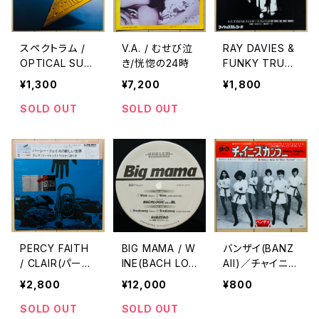
スペクトラム /
V.A. / むせび泣
RAY DAVIES &
OPTICAL SUN
き/恍惚の24時
FUNKY TRUM
RISE(SPECTR
PET / THEME
¥1,300
¥7,200
¥1,800
UM 2)
FROM "THE E
XORCIST"
SOLD OUT
SOLD OUT
PERCY FAITH
BIG MAMA / W
バンザイ(BANZ
/ CLAIR(パーシ
INE(BACH LOG
AII)／チャイニー
ー・フェイスの新
IC REMIX)
ズ・カンフー
¥2,800
¥12,000
¥800
しい世界)
SOLD OUT
SOLD OUT