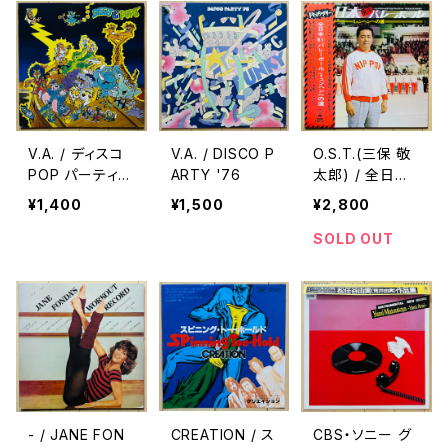
V.A. / ディスコ
V.A. / DISCO P
O.S.T.(三保 敬
POP パーティ
ARTY '76
太郎) / 全日本
(DISCO & POP
男子バレーボー
¥1,400
¥1,500
¥2,800
S)
ル ミュンヘンへ
の道
SOLD OUT
- / JANE FON
CREATION / ス
CBS・ソニー グ