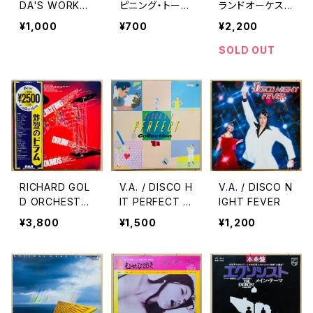
DA'S WORKO
ピニング・トー・
ランドオーケスト
UT RECORD
ホールド(SPINN
ラ / INSTRUME
¥1,000
¥700
¥2,200
ING TOE-HOL
NTAL NEW MU
D)
SIC 松任谷由実
SOLD OUT
(荒井由実)作品
集
RICHARD GOL
V.A. / DISCO H
V.A. / DISCO N
D ORCHESTR
IT PERFECT C
IGHT FEVER
A / THE EXCIT
OLLECTION '8
¥3,800
¥1,500
¥1,200
ING DRUM SO
3
UNDS(炸裂のド
ラム大全集)