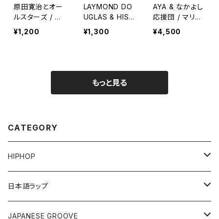
原田寛治とオー
LAYMOND DO
AYA & なかよし
ルスターズ / DR
UGLAS & HIS
応援団 / マリオ
UM DRUM DR
ORCHESTRA /
の大冒険
¥1,200
¥1,300
¥4,500
UM(ダブル・デラ
DANCE MUSIC
ックス2500)
DELUXE 2500
(ダンス音楽大全
集)
もっと見る
CATEGORY
HIPHOP
12"/7"
日本語ラップ
80'S OLD SCHOOL
LP
12"/7"
JAPANESE GROOVE