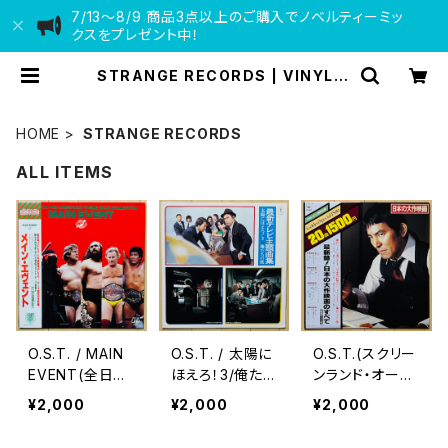
7/13〜8/9 商品3点以上のご購入でノベルティーミッ
クスをプレゼント中！
STRANGE RECORDS | VINYL D
EALER
HOME
STRANGE RECORDS
ALL ITEMS
O.S.T. / MAIN
O.S.T. / 太陽に
O.S.T.(スクリー
EVENT(全日本
ほえろ！3/俺たち
ンランド・オーケ
プロレス・テー
の旅 最新テレビ
ストラ) / 最新
¥2,000
¥2,000
¥2,000
マ・ソング・コレ
主題曲集
盤！日本の大作
クション)
映画のすべて