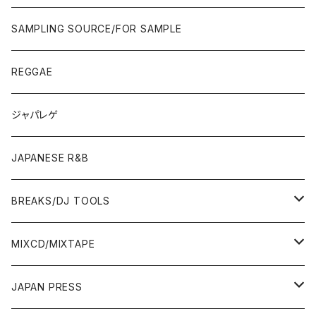
JAPAN ONLY RELEASE/REMIX
CITY POP
00'S〜
90'S/00'S〜
ROCK/AOR
LP
SAMPLING SOURCE/FOR SAMPLE
JAPANESE
7"/12"
REGGAE
OTHERS
JAPANESE
ジャパレゲ
OTHERS
JAPANESE R&B
BREAKS/DJ TOOLS
BREAKS/MEGAMIX/CUT UP
MIXCD/MIXTAPE
RE-EDIT/DJ TOOLS
MIXCD
JAPAN PRESS