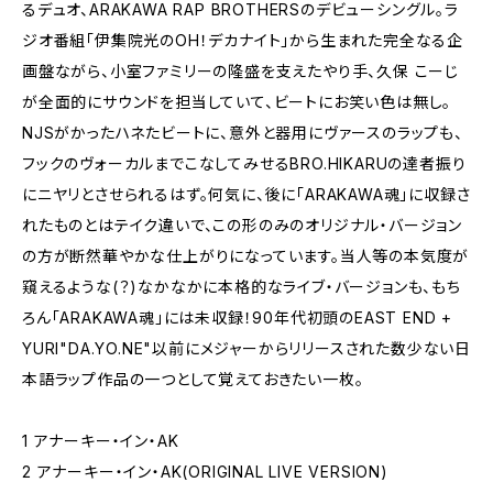
るデュオ、ARAKAWA RAP BROTHERSのデビューシングル。ラ
ジオ番組「伊集院光のOH！デカナイト」から生まれた完全なる企
画盤ながら、小室ファミリーの隆盛を支えたやり手、久保 こーじ
が全面的にサウンドを担当していて、ビートにお笑い色は無し。
NJSがかったハネたビートに、意外と器用にヴァースのラップも、
フックのヴォーカルまでこなしてみせるBRO.HIKARUの達者振り
にニヤリとさせられるはず。何気に、後に「ARAKAWA魂」に収録さ
れたものとはテイク違いで、この形のみのオリジナル・バージョン
の方が断然華やかな仕上がりになっています。当人等の本気度が
窺えるような(？)なかなかに本格的なライブ・バージョンも、もち
ろん「ARAKAWA魂」には未収録！90年代初頭のEAST END +
YURI"DA.YO.NE"以前にメジャーからリリースされた数少ない日
本語ラップ作品の一つとして覚えておきたい一枚。
1 アナーキー・イン・AK
2 アナーキー・イン・AK(ORIGINAL LIVE VERSION)