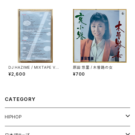
DJ HAZIME / MIXTAPE VOL.
原田 悠里 / 木曽路の女
10
¥2,600
¥700
CATEGORY
HIPHOP
12"/7"