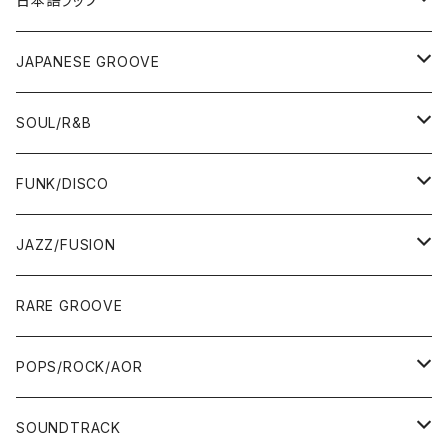
日本語ラップ
80'S OLD SCHOOL
LP
12"/7"
JAPANESE GROOVE
EARLY 90'S MIDDLE〜NEW SCHOOL
80'S OLD SCHOOL
80'S OLD SCHOOL〜EARLY 90'S
LP
LP
SOUL/R&B
MID〜LATE 90'S
EARLY 90'S MIDDLE〜NEW SCHOOL
MID〜LATE 90'S
80'S OLD SCHOOL〜EARLY 90'S
60'S/70'S
CD/TAPE
7"/12"
LP
FUNK/DISCO
00'S
MID〜LATE 90'S
00'S
MID〜LATE 90'S
80'S
CD-R/DEMO/SAMPLE
60'S/70'S
60'S/70'S
12"/7"
LP
JAZZ/FUSION
10'S〜
00'S
10'S〜
00'S
90'S
CD ALBUM
80'S
80'S
60'S/70'S
70'S
12"/7"
JAZZ
RARE GROOVE
WEST COAST/SOUTH
10'S〜
10'S〜
00'S〜
SINGLE CD
90'S
90'S
80'S
80'S
70'S
FUSION
POPS/ROCK/AOR
JAPAN ONLY RELEASE/REMIX
WEST COAST/SOUTH
CITY POP
TAPE
00'S〜
00'S〜
90'S
90'S/00'S〜
80'S
POPS/S.S.W.
SOUNDTRACK