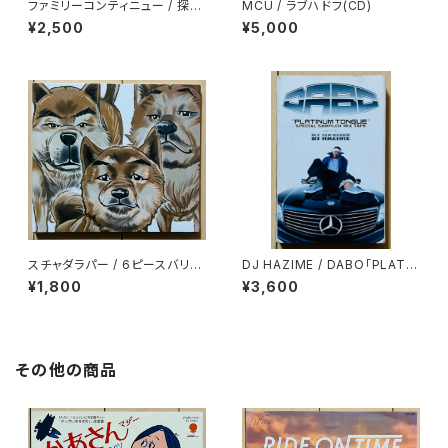
ファミリーコンティニュー / 探偵
MCU / ラブハドフ(CD)
EP
¥2,500
¥5,000
スチャダラパー / 6ピースバリュ
DJ HAZIME / DABO「PLATIN
ーパック
UM TONGUE」SPECIAL SA
¥1,800
¥3,600
MPLER MIXTAPE
その他の商品