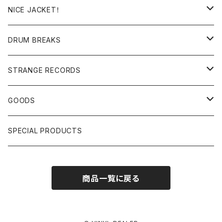
日本語ラップ
MIXTAPE
LP(+ OBI)
NICE JACKET！
JAPANESE DJ
7"/12"
DONUTS 45
DRUM BREAKS
US, OTHERS DJ
GIRLS
US/UK/OTHERS
STRANGE RECORDS
HIPHOP CLASSIC GALLERY
JAPANESE
DRUM DRUM DRUM/KARAOKE
GOODS
日本語ラップ CLASSIC GALLERY
パチソン/AUDIO CHECK/LIBRARY
BOOK
SPECIAL PRODUCTS
キッズ/プロレス/エロ
OTHERS
商品一覧に戻る
ETC...