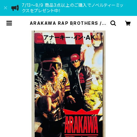
7/13〜8/9 商品3点以上のご購入でノベルティーミッ
クスをプレゼント中！
ARAKAWA RAP BROTHERS / ア
ナーキー・イン・AK | VINYL DEAL
ER