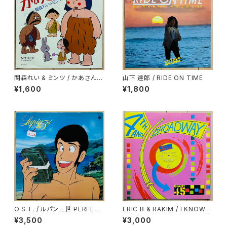
関森れい & ミンツ / かあさん
山下 達郎 / RIDE ON TIME
(マザー)
¥1,600
¥1,800
O.S.T. / ルパン三世 PERFECT
ERIC B & RAKIM / I KNOW Y
COLLECTION
OU GOT SOUL
¥3,500
¥3,000