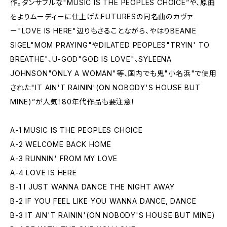
作。ダンサブルな"MUSIC IS THE PEOPLES CHOICE”や、原曲
をよりムーディーに仕上げたFUTURESの同名曲のカヴァ
ー"LOVE IS HERE"辺りもさることながら、やはりBEANIE
SIGEL"MOM PRAYING"やDILATED PEOPLES"TRYIN' TO
BREATHE"、U-GOD"GOD IS LOVE"、SYLEENA
JOHNSON"ONLY A WOMAN"等、国内でも鬼"小名浜"で使用
された"IT AIN'T RAININ'(ON NOBODY'S HOUSE BUT
MINE)”が人気！80年代作品も要注意！
A-1 MUSIC IS THE PEOPLES CHOICE
A-2 WELCOME BACK HOME
A-3 RUNNIN' FROM MY LOVE
A-4 LOVE IS HERE
B-1 I JUST WANNA DANCE THE NIGHT AWAY
B-2 IF YOU FEEL LIKE YOU WANNA DANCE, DANCE
B-3 IT AIN'T RAININ'(ON NOBODY'S HOUSE BUT MINE)