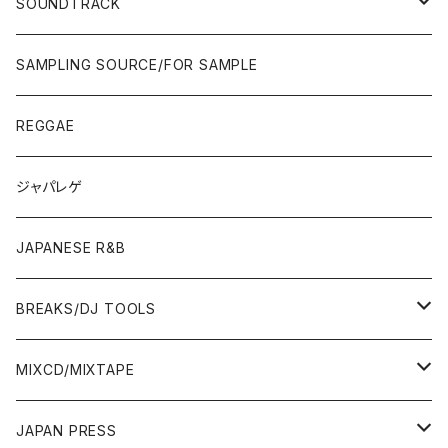
POPS/S.S.W.
SOUNDTRACK
JAPAN ONLY RELEASE/REMIX
CITY POP
00'S〜
90'S/00'S〜
ROCK/AOR
LP
SAMPLING SOURCE/FOR SAMPLE
JAPANESE
7"/12"
REGGAE
OTHERS
JAPANESE
ジャパレゲ
OTHERS
JAPANESE R&B
BREAKS/DJ TOOLS
BREAKS/MEGAMIX/CUT UP
MIXCD/MIXTAPE
RE-EDIT/DJ TOOLS
MIXCD
JAPAN PRESS