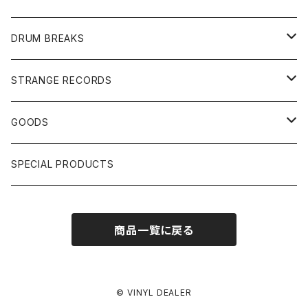
JAPANESE DJ
7"/12"
DONUTS 45
DRUM BREAKS
US, OTHERS DJ
GIRLS
US/UK/OTHERS
STRANGE RECORDS
HIPHOP CLASSIC GALLERY
JAPANESE
DRUM DRUM DRUM/KARAOKE
GOODS
日本語ラップ CLASSIC GALLERY
パチソン/AUDIO CHECK/LIBRARY
BOOK
SPECIAL PRODUCTS
キッズ/プロレス/エロ
OTHERS
商品一覧に戻る
ETC...
© VINYL DEALER