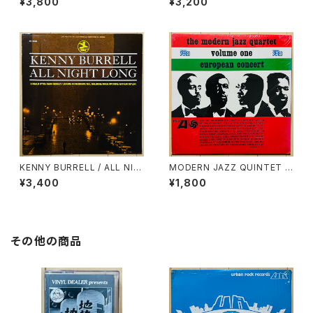
¥3,800
¥3,200
TRA(S.T.)
KENNY BURRELL / ALL NIG
MODERN JAZZ QUINTET /
HT LONG
EUROPEAN CONCERT VOL.
¥3,400
¥1,800
1
その他の商品