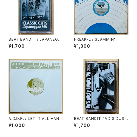
BEAT BANDIT / JAPANEGG
FREAK-L / SLAMMIN'
AE MIX(CLASSIC CUTS)
¥1,700
¥1,300
A.D.O.R. / LET IT ALL HANG
BEAT BANDIT / VD'S DUST
OUT(RAE & CHRISTIAN RE
Y FINGAZ '95
¥1,000
¥1,700
MIX)