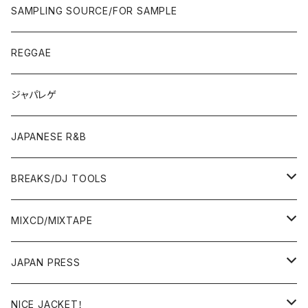
90'S/00'S〜
ROCK/AOR
LP
SAMPLING SOURCE/FOR SAMPLE
JAPANESE
7"/12"
REGGAE
OTHERS
JAPANESE
ジャパレゲ
OTHERS
JAPANESE R&B
BREAKS/DJ TOOLS
BREAKS/MEGAMIX/CUT UP
MIXCD/MIXTAPE
RE-EDIT/DJ TOOLS
MIXCD
JAPAN PRESS
日本語ラップ
MIXTAPE
LP(+ OBI)
NICE JACKET！