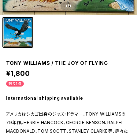
1
/1
TONY WILLIAMS / THE JOY OF FLYING
¥1,800
残り1点
International shipping available
アメリカはシカゴ出身のジャズ・ドラマー、TONY WILLIAMSの
79年作。HERBIE HANCOCK、GEORGE BENSON、RALPH
MACDONALD、TOM SCOTT、STANLEY CLARKE等、錚々た