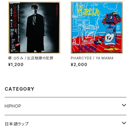
郷 ひろみ / 比呂魅卿の犯罪
PHARCYDE / YA MAMA
¥1,200
¥2,000
CATEGORY
HIPHOP
12"/7"
日本語ラップ