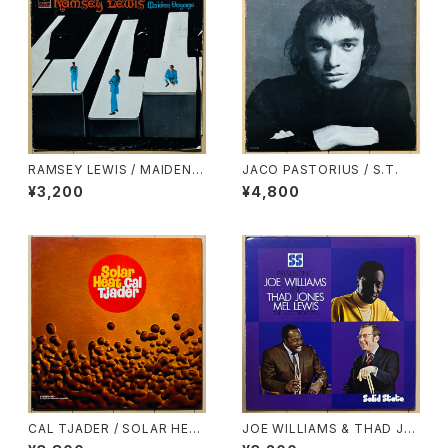
RAMSEY LEWIS / MAIDEN V
JACO PASTORIUS / S.T.
OYAGE
¥3,200
¥4,800
CAL TJADER / SOLAR HEA
JOE WILLIAMS & THAD JO
T
NES / MEL LEWIS ORCHES