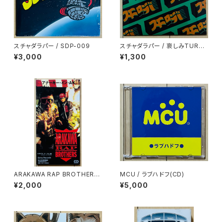
スチャダラパー / SDP-009
スチャダラパー / 哀しみTURN I
T UP
¥3,000
¥1,300
ARAKAWA RAP BROTHERS
MCU / ラブハドフ(CD)
/ アナーキー・イン・AK
¥2,000
¥5,000