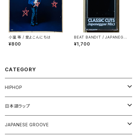
小室 等 / 愛よこんにちは
BEAT BANDIT / JAPANEGG
AE MIX 3(CLASSIC CUTS)
¥800
¥1,700
CATEGORY
HIPHOP
12"/7"
日本語ラップ
80'S OLD SCHOOL
LP
12"/7"
JAPANESE GROOVE