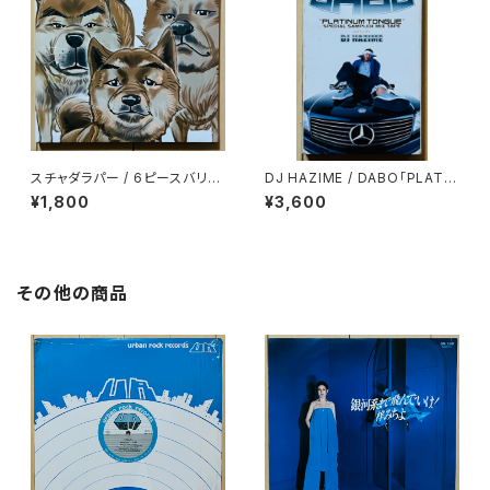
スチャダラパー / 6ピースバリュ
DJ HAZIME / DABO「PLATIN
ーパック
UM TONGUE」SPECIAL SA
¥1,800
¥3,600
MPLER MIXTAPE
その他の商品