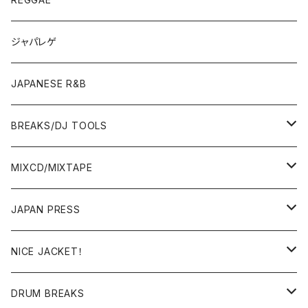
OTHERS
JAPANESE
ジャパレゲ
OTHERS
JAPANESE R&B
BREAKS/DJ TOOLS
BREAKS/MEGAMIX/CUT UP
MIXCD/MIXTAPE
RE-EDIT/DJ TOOLS
MIXCD
JAPAN PRESS
日本語ラップ
MIXTAPE
LP(+ OBI)
NICE JACKET！
JAPANESE DJ
7"/12"
DONUTS 45
DRUM BREAKS