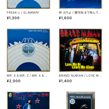
FREAK-L / SLAMMIN'
梓 みちよ / 銀河系まで飛んでい
け！
¥1,300
¥1,600
MR. X & MR. Z / MR. X & M
BRAND NUBIAN / LOVE ME
R. Z DRINK OLD GOLD
OR LEAVE ME ALONE
¥2,000
¥1,400