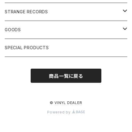
US, OTHERS DJ
GIRLS
US/UK/OTHERS
STRANGE RECORDS
HIPHOP CLASSIC GALLERY
JAPANESE
DRUM DRUM DRUM/KARAOKE
GOODS
日本語ラップ CLASSIC GALLERY
パチソン/AUDIO CHECK/LIBRARY
BOOK
SPECIAL PRODUCTS
キッズ/プロレス/エロ
OTHERS
商品一覧に戻る
ETC...
© VINYL DEALER
Powered by