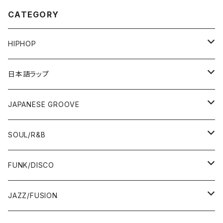
CATEGORY
HIPHOP
12"/7"
日本語ラップ
80'S OLD SCHOOL
LP
12"/7"
JAPANESE GROOVE
EARLY 90'S MIDDLE〜NEW SCHOOL
80'S OLD SCHOOL
80'S OLD SCHOOL〜EARLY 90'S
LP
LP
SOUL/R&B
MID〜LATE 90'S
EARLY 90'S MIDDLE〜NEW SCHOOL
MID〜LATE 90'S
80'S OLD SCHOOL〜EARLY 90'S
60'S/70'S
CD/TAPE
7"/12"
LP
FUNK/DISCO
00'S
MID〜LATE 90'S
00'S
MID〜LATE 90'S
80'S
CD-R/DEMO/SAMPLE
60'S/70'S
60'S/70'S
12"/7"
LP
JAZZ/FUSION
10'S〜
00'S
10'S〜
00'S
90'S
CD ALBUM
80'S
80'S