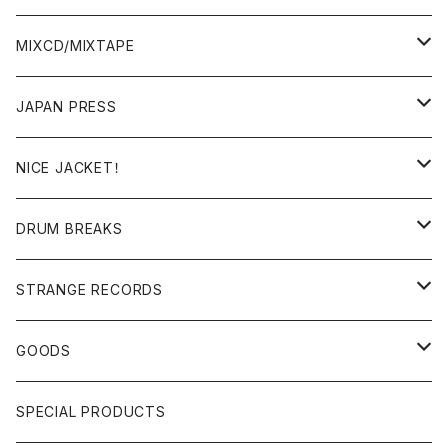
BREAKS/MEGAMIX/CUT UP
MIXCD/MIXTAPE
RE-EDIT/DJ TOOLS
MIXCD
JAPAN PRESS
日本語ラップ
MIXTAPE
LP(+ OBI)
NICE JACKET！
JAPANESE DJ
7"/12"
DONUTS 45
DRUM BREAKS
US, OTHERS DJ
GIRLS
US/UK/OTHERS
STRANGE RECORDS
HIPHOP CLASSIC GALLERY
JAPANESE
DRUM DRUM DRUM/KARAOKE
GOODS
日本語ラップ CLASSIC GALLERY
パチソン/AUDIO CHECK/LIBRARY
BOOK
SPECIAL PRODUCTS