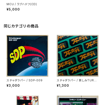
MCU / ラブハドフ(CD)
¥5,000
同じカテゴリの商品
スチャダラパー / SDP-009
スチャダラパー / 哀しみTURN I
T UP
¥3,000
¥1,300