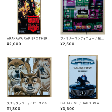
ARAKAWA RAP BROTHERS
ファミリーコンティニュー / 探偵
/ アナーキー・イン・AK
EP
¥2,000
¥2,500
スチャダラパー / 6ピースバリュ
DJ HAZIME / DABO「PLATIN
ーパック
UM TONGUE」SPECIAL SA
¥1,800
¥3,600
MPLER MIXTAPE