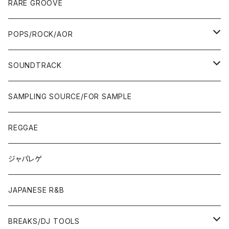
60'S/70'S
70'S
12"/7"
JAZZ
RARE GROOVE
WEST COAST/SOUTH
10'S〜
10'S〜
00'S〜
SINGLE CD
90'S
90'S
80'S
80'S
70'S
FUSION
POPS/ROCK/AOR
JAPAN ONLY RELEASE/REMIX
WEST COAST/SOUTH
CITY POP
TAPE
00'S〜
00'S〜
90'S
90'S/00'S〜
80'S
POPS/S.S.W.
SOUNDTRACK
JAPAN ONLY RELEASE/REMIX
CITY POP
00'S〜
90'S/00'S〜
ROCK/AOR
LP
SAMPLING SOURCE/FOR SAMPLE
JAPANESE
7"/12"
REGGAE
OTHERS
JAPANESE
ジャパレゲ
OTHERS
JAPANESE R&B
BREAKS/DJ TOOLS