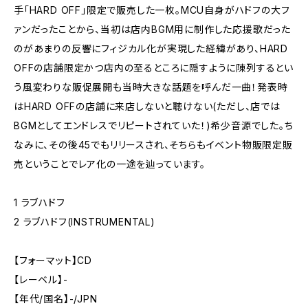
手「HARD OFF」限定で販売した一枚。MCU自身がハドフの大フ
ァンだったことから、当初は店内BGM用に制作した応援歌だった
のがあまりの反響にフィジカル化が実現した経緯があり、HARD
OFFの店舗限定かつ店内の至るところに隠すように陳列するとい
う風変わりな販促展開も当時大きな話題を呼んだ一曲！発表時
はHARD OFFの店舗に来店しないと聴けない(ただし、店では
BGMとしてエンドレスでリピートされていた！)希少音源でした。ち
なみに、その後45でもリリースされ、そちらもイベント物販限定販
売ということでレア化の一途を辿っています。
1 ラブハドフ
2 ラブハドフ(INSTRUMENTAL)
【フォーマット】CD
【レーベル】-
【年代/国名】-/JPN