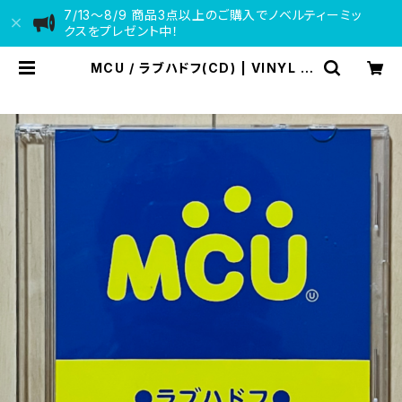
7/13〜8/9 商品3点以上のご購入でノベルティーミッ
クスをプレゼント中！
MCU / ラブハドフ(CD) | VINYL D
EALER