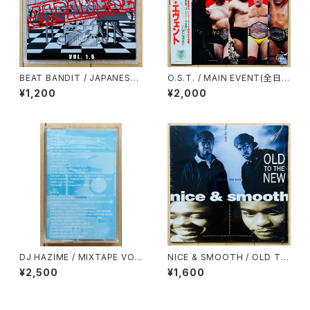
BEAT BANDIT / JAPANESE
O.S.T. / MAIN EVENT(全日本
STRICTLY BREAKS & BEAT
プロレス・テーマ・ソング・コレク
¥1,200
¥2,000
S VOL.1.5(特典CD-R付)
ション)
DJ HAZIME / MIXTAPE VO
NICE & SMOOTH / OLD TO
L.7
THE NEW
¥2,500
¥1,600