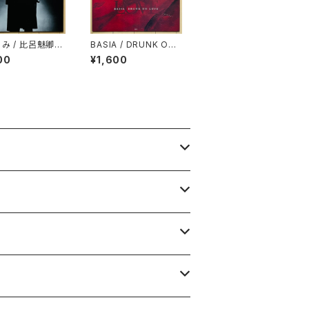
ろみ / 比呂魅卿の
BASIA / DRUNK ON
LOVE
00
¥1,600