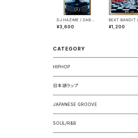
DJ HAZIME / DABO
BEAT BANDIT 
「PLATINUM TONGU
ANESE STRICT
¥3,600
¥1,200
E」SPECIAL SAMPLE
REAKS & BEAT
R MIXTAPE
L.1.5(特典CD-R
CATEGORY
HIPHOP
12"/7"
日本語ラップ
80'S OLD SCHOOL
LP
12"/7"
JAPANESE GROOVE
EARLY 90'S MIDDLE〜NEW SCHOOL
80'S OLD SCHOOL
80'S OLD SCHOOL〜EARLY 90'S
LP
LP
SOUL/R&B