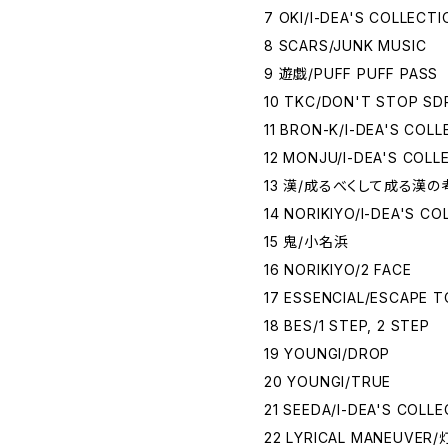
7 OKI/I-DEA'S COLLECT
8 SCARS/JUNK MUSIC
9 遊戯/PUFF PUFF PASS
10 TKC/DON'T STOP S
11 BRON-K/I-DEA'S COL
12 MONJU/I-DEA'S COLL
13 漢/成るべくして成る漢の
14 NORIKIYO/I-DEA'S C
15 鬼/小名浜
16 NORIKIYO/2 FACE
17 ESSENCIAL/ESCAPE T
18 BES/1 STEP, 2 STEP
19 YOUNGI/DROP
20 YOUNGI/TRUE
21 SEEDA/I-DEA'S COLL
22 LYRICAL MANEUVER/