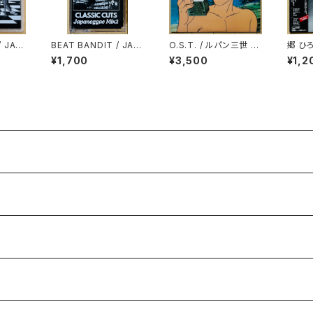
/ JAP
BEAT BANDIT / JAP
O.S.T. / ルパン三世 P
郷 ひ
LY B
ANEGGAE MIX 2(CL
ERFECT COLLECTI
犯罪
¥1,700
¥3,500
¥1,2
S VO
ASSIC CUTS)
ON
付)