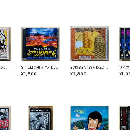
 DJ B
STILLICHIMIYA(DJ
EVISBEATS(MIXED B
サイプ
STINK
NAS) / PLACE 2 PLA
Y MIGHTY MARS) /
ルト吉
¥1,800
¥2,800
¥1,0
A POR
CE
SKETCHBOOK
のINM
IO SH
RENT