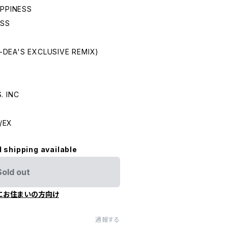
PPINESS
ESS
-DEA'S EXCLUSIVE REMIX)
 INC
/EX
l shipping available
Sold out
にお住まいの方向け
通報する