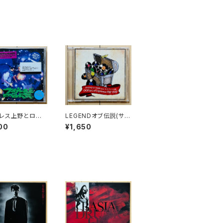
レス上野とロベ
LEGENDオブ伝説(サイ
野 / サ上とロ吉
プレス上野) / OOPAR
00
¥1,650
IX(NON STOP
T OF JAPANESE HIP
AL)
HOP