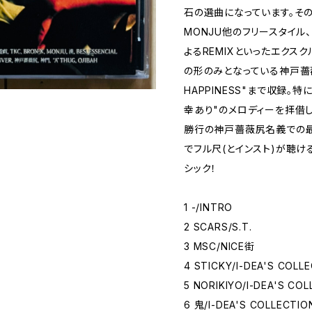
石の選曲になっています。その上、
MONJU他のフリースタイル、TK
よるREMIXといったエクス
の形のみとなっている神戸薔薇尻
HAPPINESS"まで収録。
幸あり"のメロディーを拝借した"
勝行の神戸薔薇尻名義での最
でフル尺(とインスト)が聴
シック！
1 -/INTRO
2 SCARS/S.T.
3 MSC/NICE街
4 STICKY/I-DEA'S COLL
5 NORIKIYO/I-DEA'S CO
6 鬼/I-DEA'S COLLECTIO