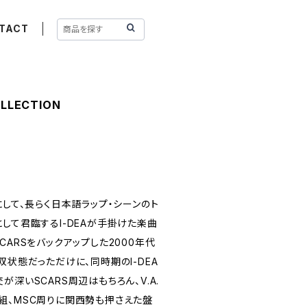
TACT
COLLECTION
にして、長らく日本語ラップ・シーンのト
して君臨するI-DEAが手掛けた楽曲
CARSをバックアップした2000年代
双状態だっただけに、同時期のI-DEA
深いSCARS周辺はもちろん、V.A.
」常連組、MSC周りに関西勢も押さえた盤