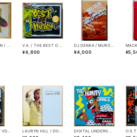
 / P
V.A. / THE BEST OF
DJ DENKA / MURO
MACK
ARCO
HIPHOP 1995(2CD)
「CHAIN REACTION」
CKA 
¥4,800
¥4,000
¥5,5
SPECIAL SAMPLER
MIXTAPE
/ VD'S
LAURYN HILL / DOO
DIGITAL UNDERGRO
O.S.
 '95
WOP(THAT THING)
UND / THE HUMPTY
会