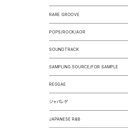
10'S〜
00'S
10'S〜
00'S
90'S
CD ALBUM
80'S
80'S
60'S/70'S
70'S
12"/7"
JAZZ
RARE GROOVE
WEST COAST/SOUTH
10'S〜
10'S〜
00'S〜
SINGLE CD
90'S
90'S
80'S
80'S
70'S
FUSION
POPS/ROCK/AOR
JAPAN ONLY RELEASE/REMIX
WEST COAST/SOUTH
CITY POP
TAPE
00'S〜
00'S〜
90'S
90'S/00'S〜
80'S
POPS/S.S.W.
SOUNDTRACK
JAPAN ONLY RELEASE/REMIX
CITY POP
00'S〜
90'S/00'S〜
ROCK/AOR
LP
SAMPLING SOURCE/FOR SAMPLE
JAPANESE
7"/12"
REGGAE
OTHERS
JAPANESE
ジャパレゲ
OTHERS
JAPANESE R&B