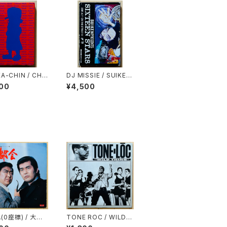
A-CHIN / CHA
DJ MISSIE / SUIKEN
SMASH
「SIXTEEN STARS」A
00
¥4,500
LBUM SAMPLER
T.(0座標) / 大都
TONE ROC / WILD T
HING