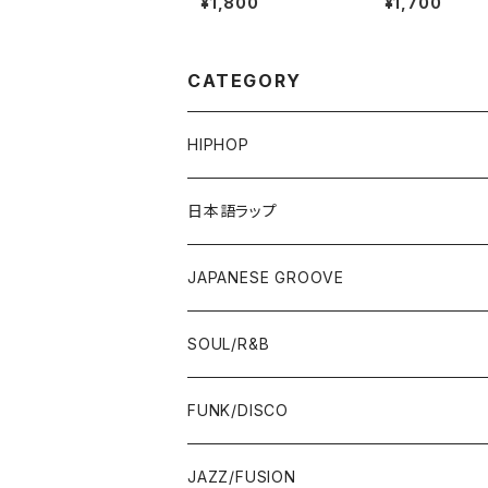
¥1,800
¥1,700
CATEGORY
HIPHOP
12"/7"
日本語ラップ
80'S OLD SCHOOL
LP
12"/7"
JAPANESE GROOVE
EARLY 90'S MIDDLE〜NEW SCHOOL
80'S OLD SCHOOL
80'S OLD SCHOOL〜EARLY 90'S
LP
LP
SOUL/R&B
MID〜LATE 90'S
EARLY 90'S MIDDLE〜NEW SCHOOL
MID〜LATE 90'S
80'S OLD SCHOOL〜EARLY 90'S
60'S/70'S
CD/TAPE
7"/12"
LP
FUNK/DISCO
00'S
MID〜LATE 90'S
00'S
MID〜LATE 90'S
80'S
CD-R/DEMO/SAMPLE
60'S/70'S
60'S/70'S
12"/7"
LP
JAZZ/FUSION