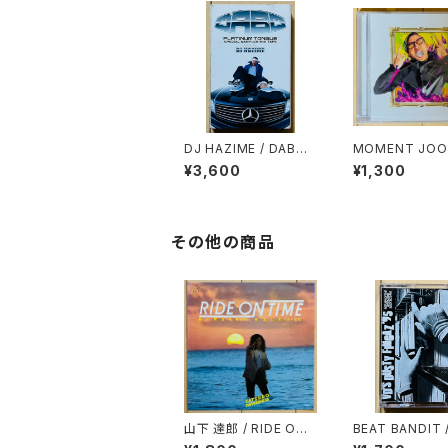
DJ HAZIME / DABO
MOMENT JOON
「PLATINUM TONGU
ASSPORT & G
¥3,600
¥1,300
E」SPECIAL SAMPLE
N
R MIXTAPE
その他の商品
山下 達郎 / RIDE ON
BEAT BANDIT 
TIME
DUSTY FINGAZ