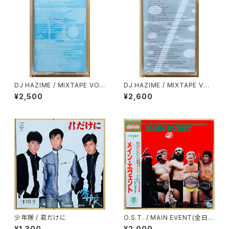
DJ HAZIME / MIXTAPE VO
DJ HAZIME / MIXTAPE VOL.
L.7
10
¥2,500
¥2,600
少年隊 / 君だけに
O.S.T. / MAIN EVENT(全日本
プロレス・テーマ・ソング・コレク
¥1,300
¥2,000