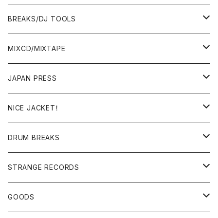
BREAKS/DJ TOOLS
BREAKS/MEGAMIX/CUT UP
MIXCD/MIXTAPE
RE-EDIT/DJ TOOLS
MIXCD
JAPAN PRESS
日本語ラップ
MIXTAPE
LP(+ OBI)
NICE JACKET！
JAPANESE DJ
7"/12"
DONUTS 45
DRUM BREAKS
US, OTHERS DJ
GIRLS
US/UK/OTHERS
STRANGE RECORDS
HIPHOP CLASSIC GALLERY
JAPANESE
DRUM DRUM DRUM/KARAOKE
GOODS