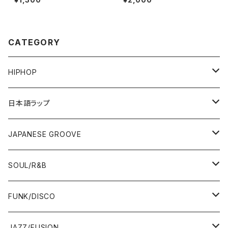
ション)
CATEGORY
HIPHOP
12"/7"
日本語ラップ
80'S OLD SCHOOL
LP
12"/7"
JAPANESE GROOVE
EARLY 90'S MIDDLE〜NEW SCHOOL
80'S OLD SCHOOL
80'S OLD SCHOOL〜EARLY 90'S
LP
LP
SOUL/R&B
MID〜LATE 90'S
EARLY 90'S MIDDLE〜NEW SCHOOL
MID〜LATE 90'S
80'S OLD SCHOOL〜EARLY 90'S
60'S/70'S
CD/TAPE
7"/12"
LP
FUNK/DISCO
00'S
MID〜LATE 90'S
00'S
MID〜LATE 90'S
80'S
CD-R/DEMO/SAMPLE
60'S/70'S
60'S/70'S
12"/7"
LP
JAZZ/FUSION