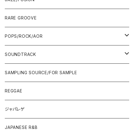
10'S〜
00'S
10'S〜
00'S
90'S
CD ALBUM
80'S
80'S
60'S/70'S
70'S
12"/7"
JAZZ
RARE GROOVE
WEST COAST/SOUTH
10'S〜
10'S〜
00'S〜
SINGLE CD
90'S
90'S
80'S
80'S
70'S
FUSION
POPS/ROCK/AOR
JAPAN ONLY RELEASE/REMIX
WEST COAST/SOUTH
CITY POP
TAPE
00'S〜
00'S〜
90'S
90'S/00'S〜
80'S
POPS/S.S.W.
SOUNDTRACK
JAPAN ONLY RELEASE/REMIX
CITY POP
00'S〜
90'S/00'S〜
ROCK/AOR
LP
SAMPLING SOURCE/FOR SAMPLE
JAPANESE
7"/12"
REGGAE
OTHERS
JAPANESE
ジャパレゲ
OTHERS
JAPANESE R&B