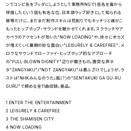
ンでコンビ名をブッダにしようとして事務所NGで)芸名を雷から
拝借したという話も有名な位、日本語ラップ好きとして知られる
彼等だけに、まだまだ制作スキルは荒削りでもキッチリと魂がこ
もったヒップホップ・サウンドを聴かせてくれます。スクラッチやア
カペラのアクセントが効いた"NOW LOADING"や、徐々にオカズ
が増えていく展開の妙な面白い"LEISURELY & CAREFREE"、メ
ロウなサウンドでローファイ・ヒップホップ的なアプローチ
の"FULL-BLOWN DIGNITY"辺りが聴きもの。唐突な声ネ
タ"ZANGYAKU"/"NOT ZANGYAKU"は悪ふざけでしょうが、ラ
ストは「NHKみんなのうた」風(？)の"SENTAKUKI GA GU-RU
GURU"で締める全11曲収録。美品。
1 ENTER THE ENTERTAINMENT
2 LEISURELY & CAREFREE
3 THE SHAMISEN CITY
4 NOW LOADING