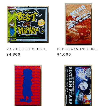
V.A. / THE BEST OF HIPHO
DJ DENKA / MURO「CHAIN
P 1995(2CD)
REACTION」SPECIAL SAMP
¥4,800
¥4,000
LER MIXTAPE