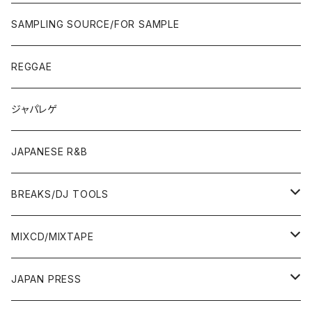
JAPAN ONLY RELEASE/REMIX
CITY POP
00'S〜
90'S/00'S〜
ROCK/AOR
LP
SAMPLING SOURCE/FOR SAMPLE
JAPANESE
7"/12"
REGGAE
OTHERS
JAPANESE
ジャパレゲ
OTHERS
JAPANESE R&B
BREAKS/DJ TOOLS
BREAKS/MEGAMIX/CUT UP
MIXCD/MIXTAPE
RE-EDIT/DJ TOOLS
MIXCD
JAPAN PRESS