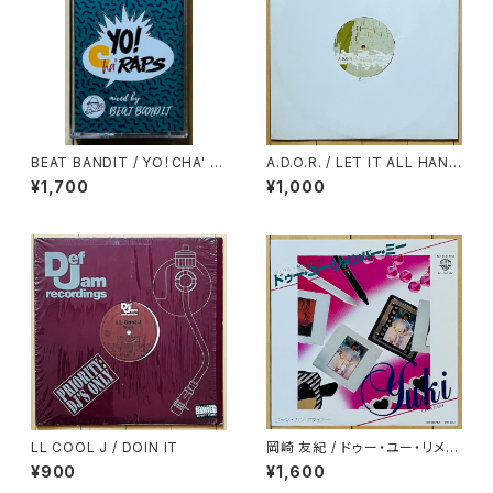
BEAT BANDIT / YO！CHA' R
A.D.O.R. / LET IT ALL HANG
APS
OUT(RAE & CHRISTIAN RE
¥1,700
¥1,000
MIX)
LL COOL J / DOIN IT
岡崎 友紀 / ドゥー・ユー・リメン
バー・ミー
¥900
¥1,600