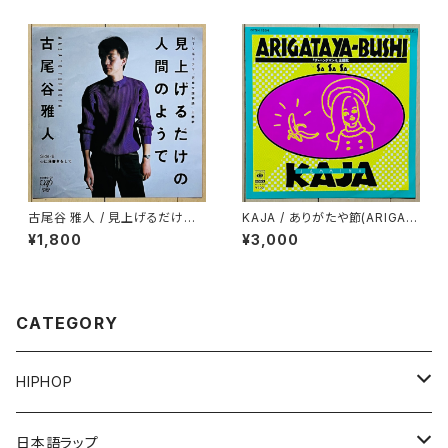
古尾谷 雅人 / 見上げるだけの
KAJA / ありがたや節(ARIGAT
人間のようで
AYA-BUSHI)
¥1,800
¥3,000
CATEGORY
HIPHOP
12"/7"
日本語ラップ