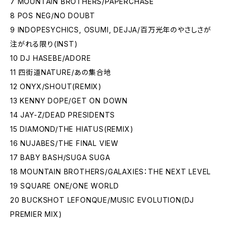
7 MOUNTAIN BROTHERS/PAPERCHASE
8 POS NEG/NO DOUBT
9 INDOPESYCHICS, OSUMI, DEJJA/百万光年のやさしさが
注がれる限り(INST)
10 DJ HASEBE/ADORE
11 四街道NATURE/あの集合地
12 ONYX/SHOUT(REMIX)
13 KENNY DOPE/GET ON DOWN
14 JAY-Z/DEAD PRESIDENTS
15 DIAMOND/THE HIATUS(REMIX)
16 NUJABES/THE FINAL VIEW
17 BABY BASH/SUGA SUGA
18 MOUNTAIN BROTHERS/GALAXIES：THE NEXT LEVEL
19 SQUARE ONE/ONE WORLD
20 BUCKSHOT LEFONQUE/MUSIC EVOLUTION(DJ
PREMIER MIX)