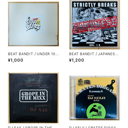
BEAT BANDIT / UNDER 100
BEAT BANDIT / JAPANESE
0YEN BEATS(60 MINUTES
STRICTLY BREAKS & BEAT
¥1,000
¥1,200
OF CHEAPNESS)(MIXCD-R)
S VOL.1.5(特典CD-R付)
DJ SAS / GROPE IN THE MI
DJ SEIJI / CRATES DIGGAZ