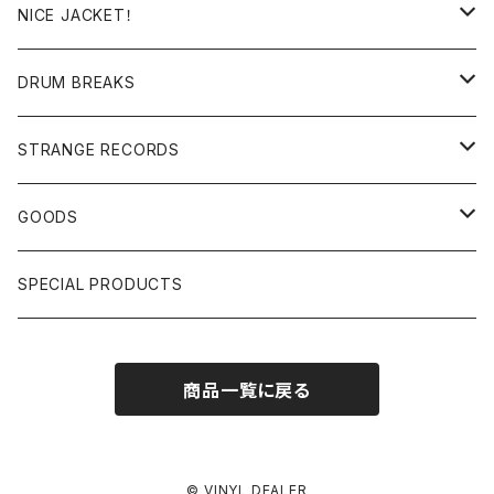
日本語ラップ
MIXTAPE
LP(+ OBI)
NICE JACKET！
JAPANESE DJ
7"/12"
DONUTS 45
DRUM BREAKS
US, OTHERS DJ
GIRLS
US/UK/OTHERS
STRANGE RECORDS
HIPHOP CLASSIC GALLERY
JAPANESE
DRUM DRUM DRUM/KARAOKE
GOODS
日本語ラップ CLASSIC GALLERY
パチソン/AUDIO CHECK/LIBRARY
BOOK
SPECIAL PRODUCTS
キッズ/プロレス/エロ
OTHERS
商品一覧に戻る
ETC...
© VINYL DEALER