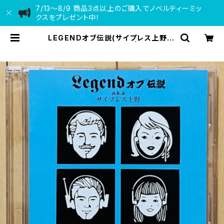
7/13〜8/9 商品3点以上のご購入でノベルティーミッ
クスをプレゼント中！
LEGENDオブ伝説(サイプレス上野) /
DEAR CUSTOMER 2 | VINYL D
EALER