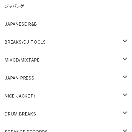
OTHERS
JAPANESE
ジャパレゲ
OTHERS
JAPANESE R&B
BREAKS/DJ TOOLS
BREAKS/MEGAMIX/CUT UP
MIXCD/MIXTAPE
RE-EDIT/DJ TOOLS
MIXCD
JAPAN PRESS
日本語ラップ
MIXTAPE
LP(+ OBI)
NICE JACKET！
JAPANESE DJ
7"/12"
DONUTS 45
DRUM BREAKS
US, OTHERS DJ
GIRLS
US/UK/OTHERS
STRANGE RECORDS