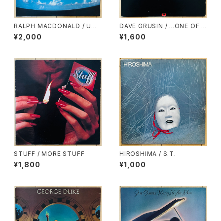
RALPH MACDONALD / UNI
DAVE GRUSIN / ...ONE OF A
VERSAL RHYTHM
KIND
¥2,000
¥1,600
STUFF / MORE STUFF
HIROSHIMA / S.T.
¥1,800
¥1,000