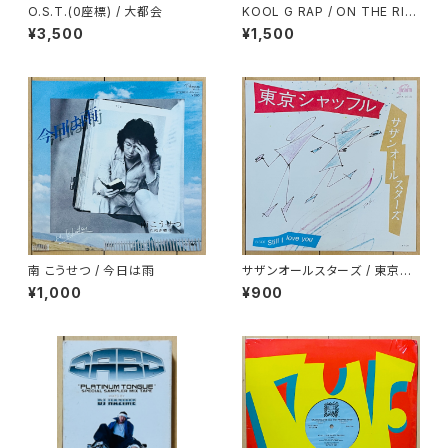
O.S.T.(0座標) / 大都会
KOOL G RAP / ON THE RIS
E AGAIN
¥3,500
¥1,500
南 こうせつ / 今日は雨
サザンオールスターズ / 東京シ
ャッフル
¥1,000
¥900