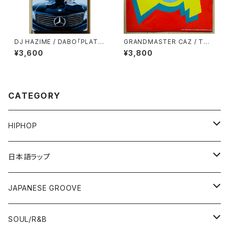
DJ HAZIME / DABO「PLATIN
GRANDMASTER CAZ / TO
UM TONGUE」SPECIAL SA
ALL THE PARTY PEOPLE
¥3,600
¥3,800
MPLER MIXTAPE
CATEGORY
HIPHOP
12"/7"
日本語ラップ
80'S OLD SCHOOL
LP
12"/7"
JAPANESE GROOVE
EARLY 90'S MIDDLE〜NEW SCHOOL
80'S OLD SCHOOL
80'S OLD SCHOOL〜EARLY 90'S
LP
LP
SOUL/R&B