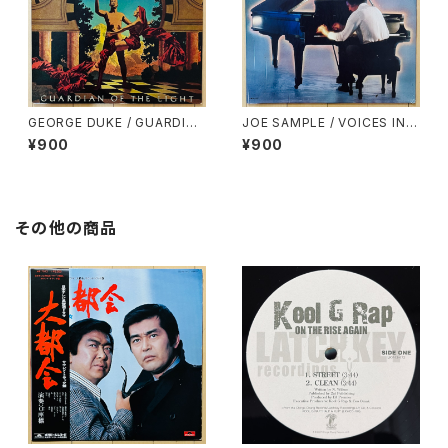
GEORGE DUKE / GUARDIAN
JOE SAMPLE / VOICES IN T
OF THE LIGHT
HE RAIN
¥900
¥900
その他の商品