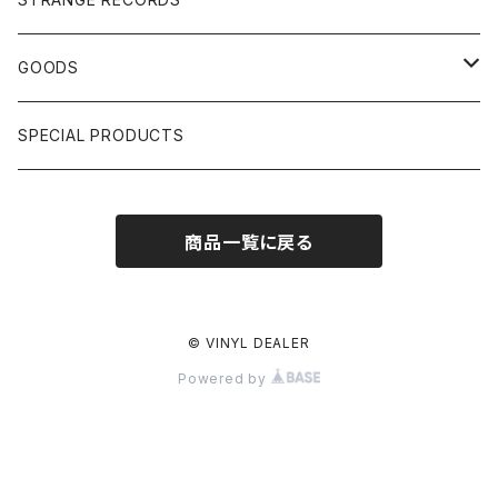
HIPHOP CLASSIC GALLERY
JAPANESE
DRUM DRUM DRUM/KARAOKE
GOODS
日本語ラップ CLASSIC GALLERY
パチソン/AUDIO CHECK/LIBRARY
BOOK
SPECIAL PRODUCTS
キッズ/プロレス/エロ
OTHERS
商品一覧に戻る
ETC...
© VINYL DEALER
Powered by