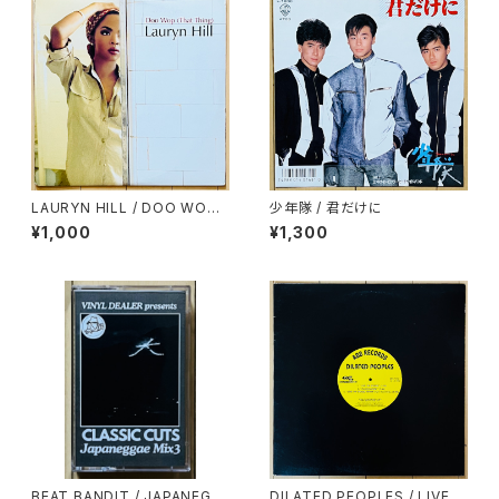
LAURYN HILL / DOO WOP
少年隊 / 君だけに
(THAT THING)
¥1,000
¥1,300
BEAT BANDIT / JAPANEGG
DILATED PEOPLES / LIVE O