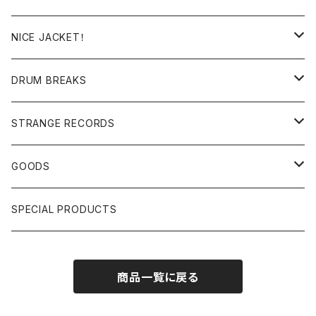
日本語ラップ
MIXTAPE
LP(+ OBI)
NICE JACKET！
JAPANESE DJ
7"/12"
DONUTS 45
DRUM BREAKS
US, OTHERS DJ
GIRLS
US/UK/OTHERS
STRANGE RECORDS
HIPHOP CLASSIC GALLERY
JAPANESE
DRUM DRUM DRUM/KARAOKE
GOODS
日本語ラップ CLASSIC GALLERY
パチソン/AUDIO CHECK/LIBRARY
BOOK
SPECIAL PRODUCTS
キッズ/プロレス/エロ
OTHERS
商品一覧に戻る
ETC...