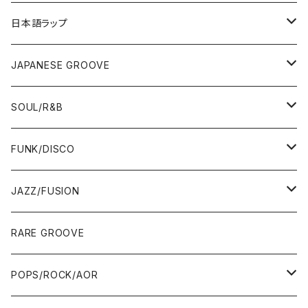
12"/7"
日本語ラップ
80'S OLD SCHOOL
LP
12"/7"
JAPANESE GROOVE
EARLY 90'S MIDDLE〜NEW SCHOOL
80'S OLD SCHOOL
80'S OLD SCHOOL〜EARLY 90'S
LP
LP
SOUL/R&B
MID〜LATE 90'S
EARLY 90'S MIDDLE〜NEW SCHOOL
MID〜LATE 90'S
80'S OLD SCHOOL〜EARLY 90'S
60'S/70'S
CD/TAPE
7"/12"
LP
FUNK/DISCO
00'S
MID〜LATE 90'S
00'S
MID〜LATE 90'S
80'S
CD-R/DEMO/SAMPLE
60'S/70'S
60'S/70'S
12"/7"
LP
JAZZ/FUSION
10'S〜
00'S
10'S〜
00'S
90'S
CD ALBUM
80'S
80'S
60'S/70'S
70'S
12"/7"
JAZZ
RARE GROOVE
WEST COAST/SOUTH
10'S〜
10'S〜
00'S〜
SINGLE CD
90'S
90'S
80'S
80'S
70'S
FUSION
POPS/ROCK/AOR
JAPAN ONLY RELEASE/REMIX
WEST COAST/SOUTH
CITY POP
TAPE
00'S〜
00'S〜