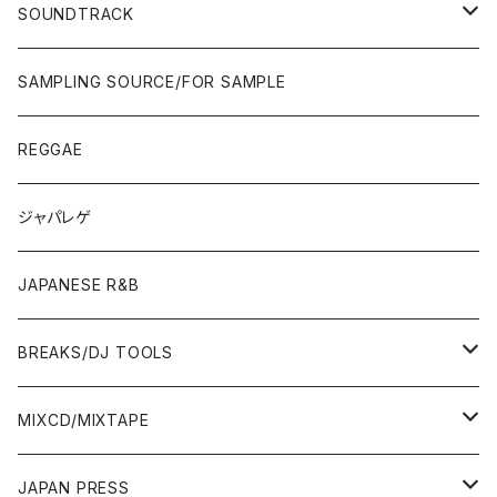
90'S
90'S/00'S〜
80'S
POPS/S.S.W.
SOUNDTRACK
JAPAN ONLY RELEASE/REMIX
CITY POP
00'S〜
90'S/00'S〜
ROCK/AOR
LP
SAMPLING SOURCE/FOR SAMPLE
JAPANESE
7"/12"
REGGAE
OTHERS
JAPANESE
ジャパレゲ
OTHERS
JAPANESE R&B
BREAKS/DJ TOOLS
BREAKS/MEGAMIX/CUT UP
MIXCD/MIXTAPE
RE-EDIT/DJ TOOLS
MIXCD
JAPAN PRESS