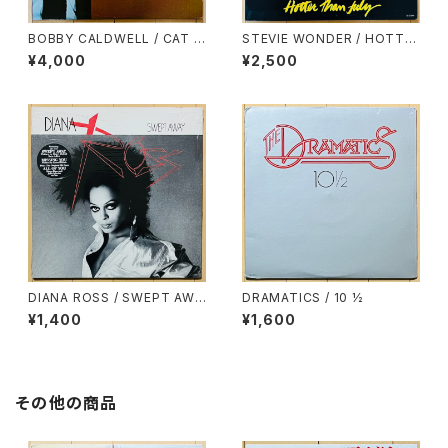
BOBBY CALDWELL / CAT I
STEVIE WONDER / HOTTE
N THE HAT
R THAN JULY
¥4,000
¥2,500
DIANA ROSS / SWEPT AWA
DRAMATICS / 10 ½
Y
¥1,400
¥1,600
その他の商品