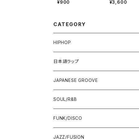
¥900
¥3,600
CATEGORY
HIPHOP
12"/7"
日本語ラップ
80'S OLD SCHOOL
LP
12"/7"
JAPANESE GROOVE
EARLY 90'S MIDDLE〜NEW SCHOOL
80'S OLD SCHOOL
80'S OLD SCHOOL〜EARLY 90'S
LP
LP
SOUL/R&B
MID〜LATE 90'S
EARLY 90'S MIDDLE〜NEW SCHOOL
MID〜LATE 90'S
80'S OLD SCHOOL〜EARLY 90'S
60'S/70'S
CD/TAPE
7"/12"
LP
FUNK/DISCO
00'S
MID〜LATE 90'S
00'S
MID〜LATE 90'S
80'S
CD-R/DEMO/SAMPLE
60'S/70'S
60'S/70'S
12"/7"
LP
JAZZ/FUSION