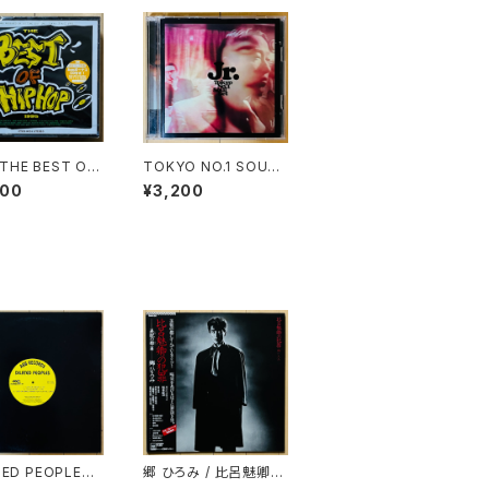
/ THE BEST OF
TOKYO NO.1 SOUL
OP 1995(2CD)
SET / JR.(2CD)
800
¥3,200
TED PEOPLES /
郷 ひろみ / 比呂魅卿の
 ON STAGE
犯罪