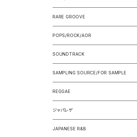
10'S〜
00'S
10'S〜
00'S
90'S
CD ALBUM
80'S
80'S
60'S/70'S
70'S
12"/7"
JAZZ
RARE GROOVE
WEST COAST/SOUTH
10'S〜
10'S〜
00'S〜
SINGLE CD
90'S
90'S
80'S
80'S
70'S
FUSION
POPS/ROCK/AOR
JAPAN ONLY RELEASE/REMIX
WEST COAST/SOUTH
CITY POP
TAPE
00'S〜
00'S〜
90'S
90'S/00'S〜
80'S
POPS/S.S.W.
SOUNDTRACK
JAPAN ONLY RELEASE/REMIX
CITY POP
00'S〜
90'S/00'S〜
ROCK/AOR
LP
SAMPLING SOURCE/FOR SAMPLE
JAPANESE
7"/12"
REGGAE
OTHERS
JAPANESE
ジャパレゲ
OTHERS
JAPANESE R&B