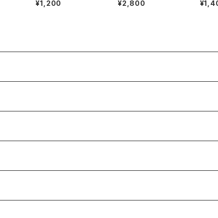
¥1,200
¥2,800
¥1,4
REAKS & BEATS VO
L.1.5(特典CD-R付)