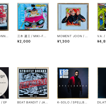
ONNE
三木 道三 / MIKI-FM 1
MOMENT JOON / P
V.A. 
NDS /
998MEGAヘルス
ASSPORT & GARCO
HIPH
¥2,000
¥1,300
¥4,
FUNK
N DX
 / EP
BEAT BANDIT / JAP
K-SOLO / SPELLBO
DILA
ANESE STRICTLY B
UND
LIVE