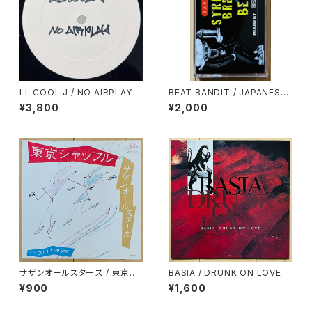
LL COOL J / NO AIRPLAY
BEAT BANDIT / JAPANESE
STRICTLY BREAKS & BEAT
¥3,800
¥2,000
S
サザンオールスターズ / 東京シ
BASIA / DRUNK ON LOVE
ャッフル
¥900
¥1,600