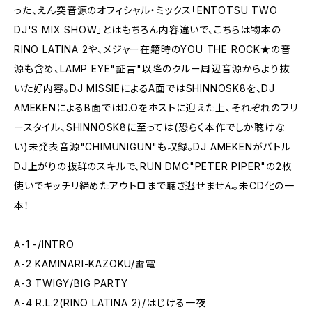
った、えん突音源のオフィシャル・ミックス「ENTOTSU TWO
DJ'S MIX SHOW」とはもちろん内容違いで、こちらは物本の
RINO LATINA 2や、メジャー在籍時のYOU THE ROCK★の音
源も含め、LAMP EYE"証言"以降のクルー周辺音源からより抜
いた好内容。DJ MISSIEによるA面ではSHINNOSK8を、DJ
AMEKENによるB面ではD.Oをホストに迎えた上、それぞれのフリ
ースタイル、SHINNOSK8に至っては(恐らく本作でしか聴けな
い)未発表音源"CHIMUNIGUN"も収録。DJ AMEKENがバトル
DJ上がりの抜群のスキルで、RUN DMC"PETER PIPER"の2枚
使いでキッチリ締めたアウトロまで聴き逃せません。未CD化の一
本！
A-1 -/INTRO
A-2 KAMINARI-KAZOKU/雷電
A-3 TWIGY/BIG PARTY
A-4 R.L.2(RINO LATINA 2)/はじける一夜