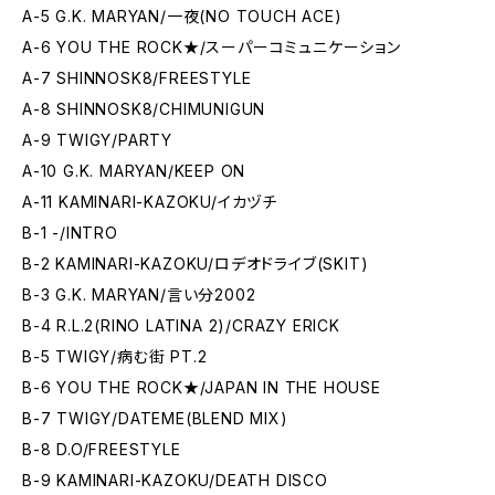
A-5 G.K. MARYAN/一夜(NO TOUCH ACE)
A-6 YOU THE ROCK★/スーパーコミュニケーション
A-7 SHINNOSK8/FREESTYLE
A-8 SHINNOSK8/CHIMUNIGUN
A-9 TWIGY/PARTY
A-10 G.K. MARYAN/KEEP ON
A-11 KAMINARI-KAZOKU/イカヅチ
B-1 -/INTRO
B-2 KAMINARI-KAZOKU/ロデオドライブ(SKIT)
B-3 G.K. MARYAN/言い分2002
B-4 R.L.2(RINO LATINA 2)/CRAZY ERICK
B-5 TWIGY/病む街 PT.2
B-6 YOU THE ROCK★/JAPAN IN THE HOUSE
B-7 TWIGY/DATEME(BLEND MIX)
B-8 D.O/FREESTYLE
B-9 KAMINARI-KAZOKU/DEATH DISCO