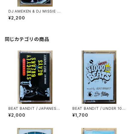
DJ AMEKEN & DJ MISSIE /
雷MIXTAPE
¥2,200
同じカテゴリの商品
BEAT BANDIT / JAPANESE
BEAT BANDIT / UNDER 100
STRICTLY BREAKS & BEAT
0YEN BEATS(60 MINUTES
¥2,000
¥1,700
S
OF CHEAPNESS)