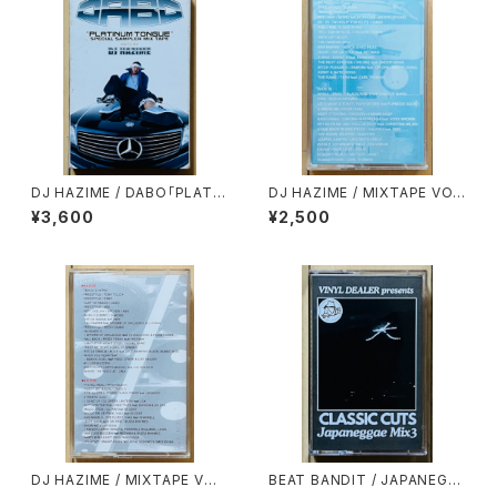
DJ HAZIME / DABO「PLATIN
DJ HAZIME / MIXTAPE VO
UM TONGUE」SPECIAL SA
L.7
¥3,600
¥2,500
MPLER MIXTAPE
DJ HAZIME / MIXTAPE VOL.
BEAT BANDIT / JAPANEGG
10
AE MIX 3(CLASSIC CUTS)