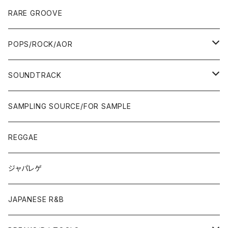
10'S〜
00'S
10'S〜
00'S
90'S
CD ALBUM
80'S
80'S
60'S/70'S
70'S
12"/7"
JAZZ
RARE GROOVE
WEST COAST/SOUTH
10'S〜
10'S〜
00'S〜
SINGLE CD
90'S
90'S
80'S
80'S
70'S
FUSION
POPS/ROCK/AOR
JAPAN ONLY RELEASE/REMIX
WEST COAST/SOUTH
CITY POP
TAPE
00'S〜
00'S〜
90'S
90'S/00'S〜
80'S
POPS/S.S.W.
SOUNDTRACK
JAPAN ONLY RELEASE/REMIX
CITY POP
00'S〜
90'S/00'S〜
ROCK/AOR
LP
SAMPLING SOURCE/FOR SAMPLE
JAPANESE
7"/12"
REGGAE
OTHERS
JAPANESE
ジャパレゲ
OTHERS
JAPANESE R&B