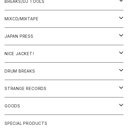
BREAKS/DJ TOOLS
BREAKS/MEGAMIX/CUT UP
MIXCD/MIXTAPE
RE-EDIT/DJ TOOLS
MIXCD
JAPAN PRESS
日本語ラップ
MIXTAPE
LP(+ OBI)
NICE JACKET！
JAPANESE DJ
7"/12"
DONUTS 45
DRUM BREAKS
US, OTHERS DJ
GIRLS
US/UK/OTHERS
STRANGE RECORDS
HIPHOP CLASSIC GALLERY
JAPANESE
DRUM DRUM DRUM/KARAOKE
GOODS
日本語ラップ CLASSIC GALLERY
パチソン/AUDIO CHECK/LIBRARY
BOOK
SPECIAL PRODUCTS