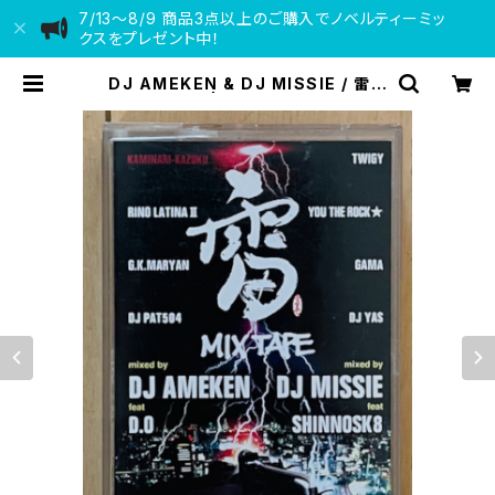
7/13〜8/9 商品3点以上のご購入でノベルティーミッ
クスをプレゼント中！
DJ AMEKEN & DJ MISSIE / 雷M
IXTAPE | VINYL DEALER