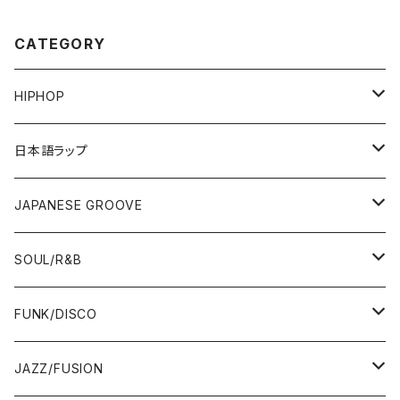
CATEGORY
HIPHOP
12"/7"
日本語ラップ
80'S OLD SCHOOL
LP
12"/7"
JAPANESE GROOVE
EARLY 90'S MIDDLE〜NEW SCHOOL
80'S OLD SCHOOL
80'S OLD SCHOOL〜EARLY 90'S
LP
LP
SOUL/R&B
MID〜LATE 90'S
EARLY 90'S MIDDLE〜NEW SCHOOL
MID〜LATE 90'S
80'S OLD SCHOOL〜EARLY 90'S
60'S/70'S
CD/TAPE
7"/12"
LP
FUNK/DISCO
00'S
MID〜LATE 90'S
00'S
MID〜LATE 90'S
80'S
CD-R/DEMO/SAMPLE
60'S/70'S
60'S/70'S
12"/7"
LP
JAZZ/FUSION