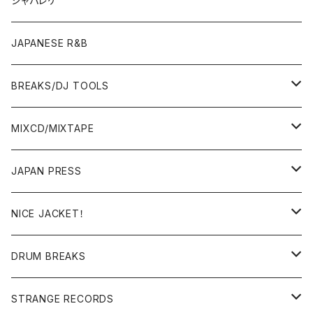
ジャパレゲ
OTHERS
JAPANESE R&B
BREAKS/DJ TOOLS
BREAKS/MEGAMIX/CUT UP
MIXCD/MIXTAPE
RE-EDIT/DJ TOOLS
MIXCD
JAPAN PRESS
日本語ラップ
MIXTAPE
LP(+ OBI)
NICE JACKET！
JAPANESE DJ
7"/12"
DONUTS 45
DRUM BREAKS
US, OTHERS DJ
GIRLS
US/UK/OTHERS
STRANGE RECORDS