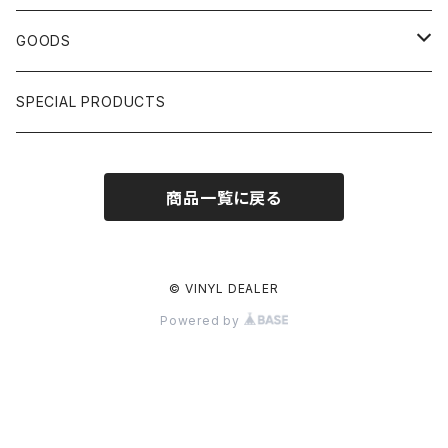
HIPHOP CLASSIC GALLERY
JAPANESE
DRUM DRUM DRUM/KARAOKE
GOODS
日本語ラップ CLASSIC GALLERY
パチソン/AUDIO CHECK/LIBRARY
BOOK
SPECIAL PRODUCTS
キッズ/プロレス/エロ
OTHERS
商品一覧に戻る
ETC...
© VINYL DEALER
Powered by