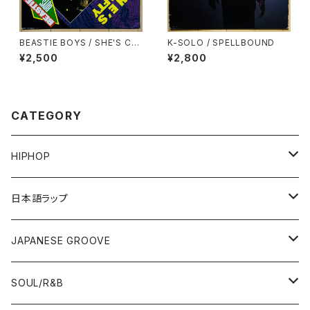
BEASTIE BOYS / SHE'S CR
K-SOLO / SPELLBOUND
AFTY
¥2,500
¥2,800
CATEGORY
HIPHOP
12"/7"
日本語ラップ
80'S OLD SCHOOL
LP
12"/7"
JAPANESE GROOVE
EARLY 90'S MIDDLE〜NEW SCHOOL
80'S OLD SCHOOL
80'S OLD SCHOOL〜EARLY 90'S
LP
LP
SOUL/R&B