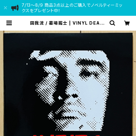
7/13〜8/9 商品3点以上のご購入でノベルティーミッ
クスをプレゼント中！
田我流 / 墓場掘士 | VINYL DEALE
R