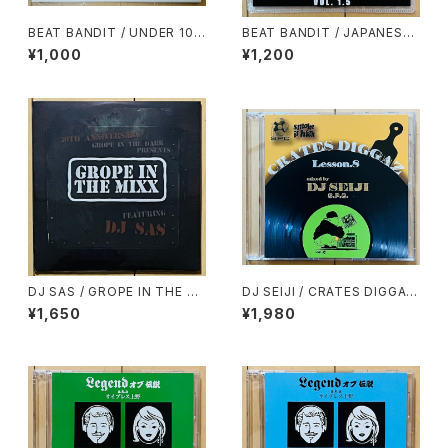
BEAT BANDIT / UNDER 100
BEAT BANDIT / JAPANESE
0YEN BEATS(60 MINUTES
STRICTLY BREAKS & BEAT
¥1,000
¥1,200
OF CHEAPNESS)(MIXCD-R)
S VOL.1.5(特典CD-R付)
DJ SAS / GROPE IN THE MI
DJ SEIJI / CRATES DIGGAZ
XX 30TH ANNIVERSARY
LESSON.8
¥1,650
¥1,980