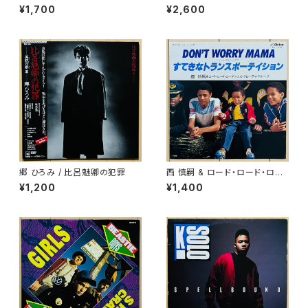
AE MIX(CLASSIC CUTS)
10
¥1,700
¥2,600
郷 ひろみ / 比呂魅卿の犯罪
西 慎嗣 & ロード・ロード・ロー
ディ・ミス・クローディ・グループ
¥1,200
¥1,400
/ DON'T WORRY MAMA