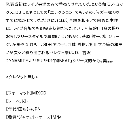
発表当初はライブ会場のみで手売りされていたという和モノ・ミッ
クス。DJ DICKとしての「エレクション」でも、そのディガー振りを
すでに覗かせていただけに、(ほぼ)全編を和モノで固めた本作
は、ライブ会場でも即完売状態だったという人気盤！自身の撮り
おろしフリースタイルで幕開けはともかく、萩原 健一、柳 ジョー
ジ、かまやつ ひろし、和田 アキ子、西城 秀樹、浅川 マキ等の和モ
ノが次々と繰り出されるセレクト感は、DJ 吉沢
DYNAMITE.JP「SUPER和物BEAT」シリーズ的かも。美品。
<クレジット無し>
【フォーマット】MIXCD
【レーベル】-
【年代/国名】-/JPN
【盤質/ジャケット・ケース】M/M