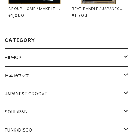
GROUP HOME / MAKE IT IN
BEAT BANDIT / JAPANEGG
LIFE
AE MIX 2(CLASSIC CUTS)
¥1,000
¥1,700
CATEGORY
HIPHOP
12"/7"
日本語ラップ
80'S OLD SCHOOL
LP
12"/7"
JAPANESE GROOVE
EARLY 90'S MIDDLE〜NEW SCHOOL
80'S OLD SCHOOL
80'S OLD SCHOOL〜EARLY 90'S
LP
LP
SOUL/R&B
MID〜LATE 90'S
EARLY 90'S MIDDLE〜NEW SCHOOL
MID〜LATE 90'S
80'S OLD SCHOOL〜EARLY 90'S
60'S/70'S
CD/TAPE
7"/12"
LP
FUNK/DISCO