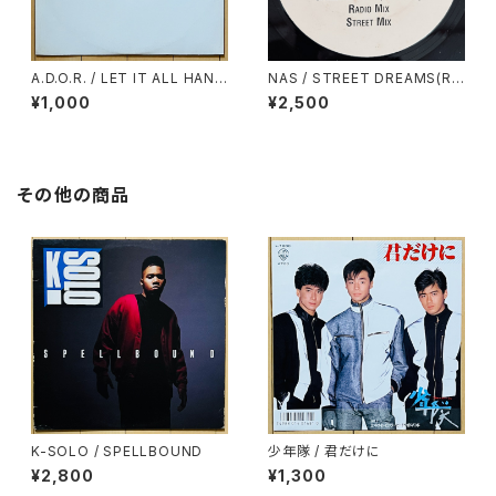
A.D.O.R. / LET IT ALL HANG
NAS / STREET DREAMS(RE
OUT(RAE & CHRISTIAN RE
MIX PT.2)
¥1,000
¥2,500
MIX)
その他の商品
K-SOLO / SPELLBOUND
少年隊 / 君だけに
¥2,800
¥1,300