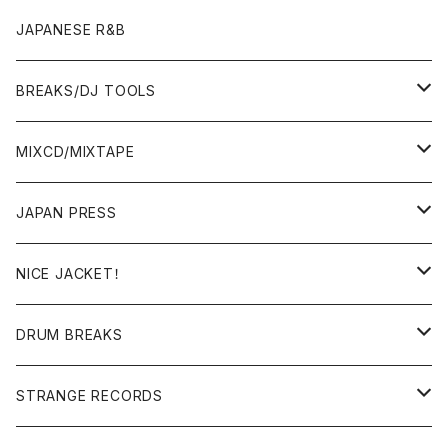
OTHERS
JAPANESE R&B
BREAKS/DJ TOOLS
BREAKS/MEGAMIX/CUT UP
MIXCD/MIXTAPE
RE-EDIT/DJ TOOLS
MIXCD
JAPAN PRESS
日本語ラップ
MIXTAPE
LP(+ OBI)
NICE JACKET！
JAPANESE DJ
7"/12"
DONUTS 45
DRUM BREAKS
US, OTHERS DJ
GIRLS
US/UK/OTHERS
STRANGE RECORDS