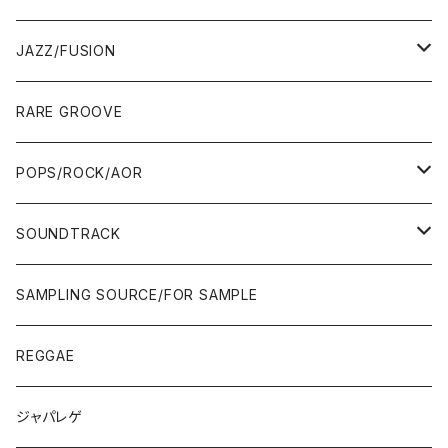
00'S
MID〜LATE 90'S
00'S
MID〜LATE 90'S
80'S
CD-R/DEMO/SAMPLE
60'S/70'S
60'S/70'S
12"/7"
LP
JAZZ/FUSION
10'S〜
00'S
10'S〜
00'S
90'S
CD ALBUM
80'S
80'S
60'S/70'S
70'S
12"/7"
JAZZ
RARE GROOVE
WEST COAST/SOUTH
10'S〜
10'S〜
00'S〜
SINGLE CD
90'S
90'S
80'S
80'S
70'S
FUSION
POPS/ROCK/AOR
JAPAN ONLY RELEASE/REMIX
WEST COAST/SOUTH
CITY POP
TAPE
00'S〜
00'S〜
90'S
90'S/00'S〜
80'S
POPS/S.S.W.
SOUNDTRACK
JAPAN ONLY RELEASE/REMIX
CITY POP
00'S〜
90'S/00'S〜
ROCK/AOR
LP
SAMPLING SOURCE/FOR SAMPLE
JAPANESE
7"/12"
REGGAE
OTHERS
JAPANESE
ジャパレゲ