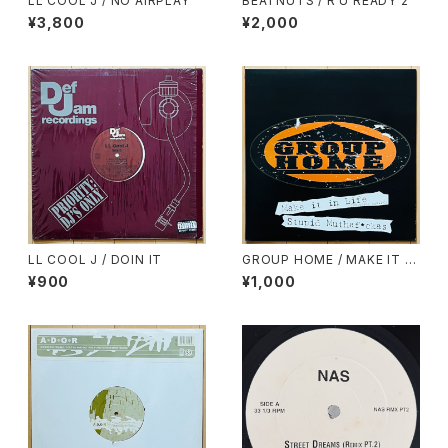
LL COOL J / NO AIRPLAY
BEATNUTS / R U READY 2
¥3,800
¥2,000
LL COOL J / DOIN IT
GROUP HOME / MAKE IT IN
LIFE
¥900
¥1,000