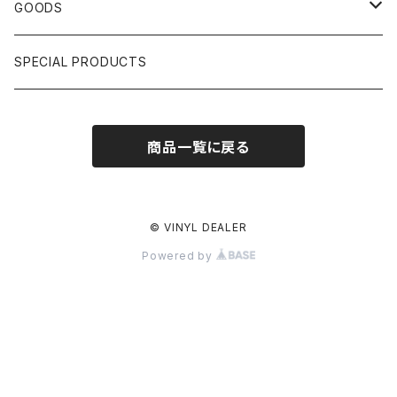
HIPHOP CLASSIC GALLERY
JAPANESE
DRUM DRUM DRUM/KARAOKE
GOODS
日本語ラップ CLASSIC GALLERY
パチソン/AUDIO CHECK/LIBRARY
BOOK
SPECIAL PRODUCTS
キッズ/プロレス/エロ
OTHERS
商品一覧に戻る
ETC...
© VINYL DEALER
Powered by