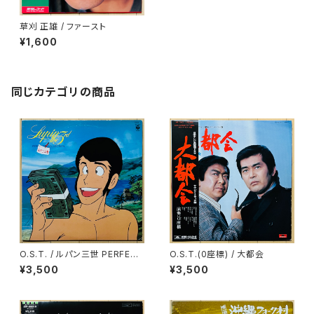
草刈 正雄 / ファースト
¥1,600
同じカテゴリの商品
O.S.T. / ルパン三世 PERFECT
O.S.T.(0座標) / 大都会
COLLECTION
¥3,500
¥3,500