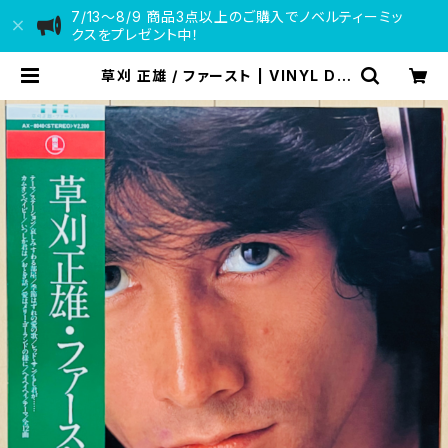
7/13〜8/9 商品3点以上のご購入でノベルティーミッ
クスをプレゼント中！
草刈 正雄 / ファースト | VINYL DE
ALER