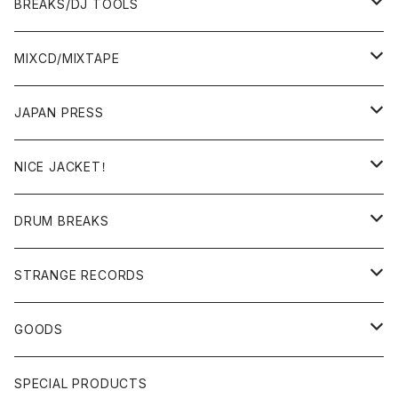
BREAKS/DJ TOOLS
BREAKS/MEGAMIX/CUT UP
MIXCD/MIXTAPE
RE-EDIT/DJ TOOLS
MIXCD
JAPAN PRESS
日本語ラップ
MIXTAPE
LP(+ OBI)
NICE JACKET！
JAPANESE DJ
7"/12"
DONUTS 45
DRUM BREAKS
US, OTHERS DJ
GIRLS
US/UK/OTHERS
STRANGE RECORDS
HIPHOP CLASSIC GALLERY
JAPANESE
DRUM DRUM DRUM/KARAOKE
GOODS
日本語ラップ CLASSIC GALLERY
パチソン/AUDIO CHECK/LIBRARY
BOOK
SPECIAL PRODUCTS