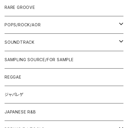
10'S〜
00'S
10'S〜
00'S
90'S
CD ALBUM
80'S
80'S
60'S/70'S
70'S
12"/7"
JAZZ
RARE GROOVE
WEST COAST/SOUTH
10'S〜
10'S〜
00'S〜
SINGLE CD
90'S
90'S
80'S
80'S
70'S
FUSION
POPS/ROCK/AOR
JAPAN ONLY RELEASE/REMIX
WEST COAST/SOUTH
CITY POP
TAPE
00'S〜
00'S〜
90'S
90'S/00'S〜
80'S
POPS/S.S.W.
SOUNDTRACK
JAPAN ONLY RELEASE/REMIX
CITY POP
00'S〜
90'S/00'S〜
ROCK/AOR
LP
SAMPLING SOURCE/FOR SAMPLE
JAPANESE
7"/12"
REGGAE
OTHERS
JAPANESE
ジャパレゲ
OTHERS
JAPANESE R&B