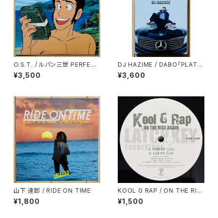
O.S.T. / ルパン三世 PERFECT
DJ HAZIME / DABO「PLATIN
COLLECTION
UM TONGUE」SPECIAL SA
¥3,500
¥3,600
MPLER MIXTAPE
山下 達郎 / RIDE ON TIME
KOOL G RAP / ON THE RIS
E AGAIN
¥1,800
¥1,500