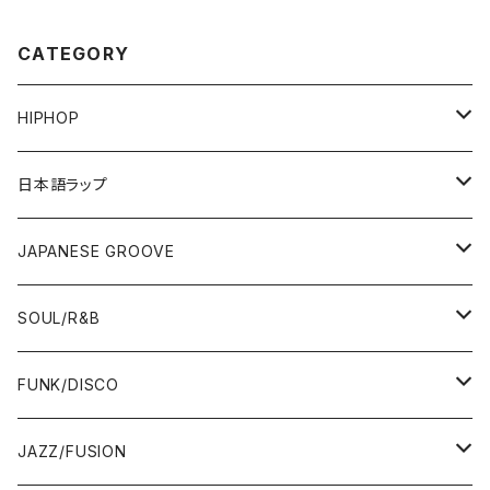
CATEGORY
HIPHOP
12"/7"
日本語ラップ
80'S OLD SCHOOL
LP
12"/7"
JAPANESE GROOVE
EARLY 90'S MIDDLE〜NEW SCHOOL
80'S OLD SCHOOL
80'S OLD SCHOOL〜EARLY 90'S
LP
LP
SOUL/R&B
MID〜LATE 90'S
EARLY 90'S MIDDLE〜NEW SCHOOL
MID〜LATE 90'S
80'S OLD SCHOOL〜EARLY 90'S
60'S/70'S
CD/TAPE
7"/12"
LP
FUNK/DISCO
00'S
MID〜LATE 90'S
00'S
MID〜LATE 90'S
80'S
CD-R/DEMO/SAMPLE
60'S/70'S
60'S/70'S
12"/7"
LP
JAZZ/FUSION