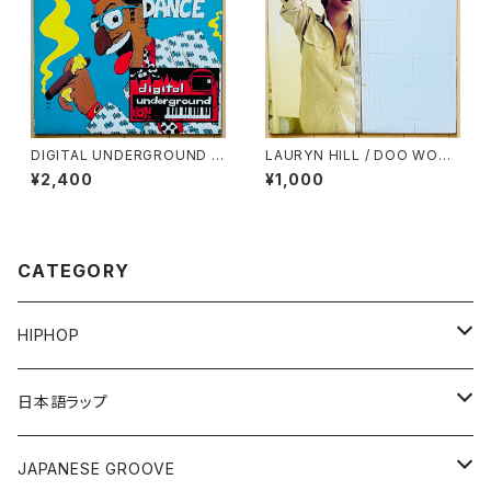
DIGITAL UNDERGROUND /
LAURYN HILL / DOO WOP
THE HUMPTY DANCE
(THAT THING)
¥2,400
¥1,000
CATEGORY
HIPHOP
12"/7"
日本語ラップ
80'S OLD SCHOOL
LP
12"/7"
JAPANESE GROOVE