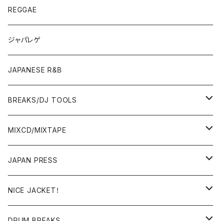
JAPANESE
7"/12"
REGGAE
OTHERS
JAPANESE
ジャパレゲ
OTHERS
JAPANESE R&B
BREAKS/DJ TOOLS
BREAKS/MEGAMIX/CUT UP
MIXCD/MIXTAPE
RE-EDIT/DJ TOOLS
MIXCD
JAPAN PRESS
日本語ラップ
MIXTAPE
LP(+ OBI)
NICE JACKET！
JAPANESE DJ
7"/12"
DONUTS 45
DRUM BREAKS