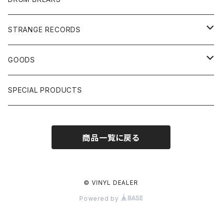
US, OTHERS DJ
GIRLS
US/UK/OTHERS
STRANGE RECORDS
HIPHOP CLASSIC GALLERY
JAPANESE
DRUM DRUM DRUM/KARAOKE
GOODS
日本語ラップ CLASSIC GALLERY
パチソン/AUDIO CHECK/LIBRARY
BOOK
SPECIAL PRODUCTS
キッズ/プロレス/エロ
OTHERS
商品一覧に戻る
ETC...
© VINYL DEALER
Powered by