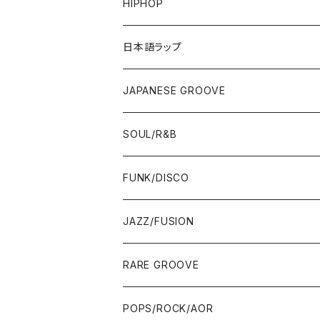
HIPHOP
12"/7"
日本語ラップ
80'S OLD SCHOOL
LP
12"/7"
JAPANESE GROOVE
EARLY 90'S MIDDLE〜NEW SCHOOL
80'S OLD SCHOOL
80'S OLD SCHOOL〜EARLY 90'S
LP
LP
SOUL/R&B
MID〜LATE 90'S
EARLY 90'S MIDDLE〜NEW SCHOOL
MID〜LATE 90'S
80'S OLD SCHOOL〜EARLY 90'S
60'S/70'S
CD/TAPE
7"/12"
LP
FUNK/DISCO
00'S
MID〜LATE 90'S
00'S
MID〜LATE 90'S
80'S
CD-R/DEMO/SAMPLE
60'S/70'S
60'S/70'S
12"/7"
LP
JAZZ/FUSION
10'S〜
00'S
10'S〜
00'S
90'S
CD ALBUM
80'S
80'S
60'S/70'S
70'S
12"/7"
JAZZ
RARE GROOVE
WEST COAST/SOUTH
10'S〜
10'S〜
00'S〜
SINGLE CD
90'S
90'S
80'S
80'S
70'S
FUSION
POPS/ROCK/AOR