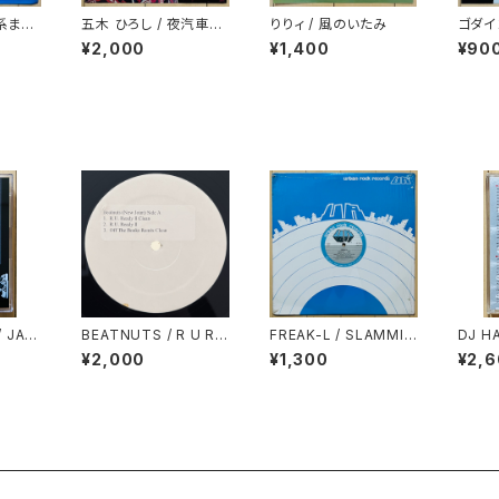
河系まで
五木 ひろし / 夜汽車の
りりィ / 風のいたみ
ゴダイ
女
ジック
¥2,000
¥1,400
¥90
/ JAP
BEATNUTS / R U RE
FREAK-L / SLAMMI
DJ HA
TLY B
ADY 2
N'
PE VO
¥2,000
¥1,300
¥2,
S