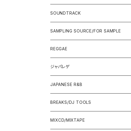
JAPAN ONLY RELEASE/REMIX
WEST COAST/SOUTH
CITY POP
TAPE
00'S〜
00'S〜
90'S
90'S/00'S〜
80'S
POPS/S.S.W.
SOUNDTRACK
JAPAN ONLY RELEASE/REMIX
CITY POP
00'S〜
90'S/00'S〜
ROCK/AOR
LP
SAMPLING SOURCE/FOR SAMPLE
JAPANESE
7"/12"
REGGAE
OTHERS
JAPANESE
ジャパレゲ
OTHERS
JAPANESE R&B
BREAKS/DJ TOOLS
BREAKS/MEGAMIX/CUT UP
MIXCD/MIXTAPE