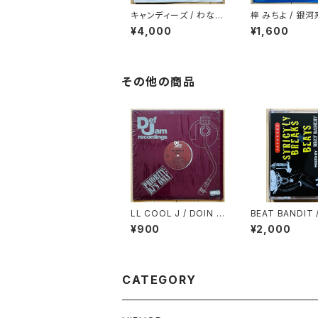
キャンディーズ / わな
梓 みちよ / 銀
(HIT PACK SERIES)
飛んでいけ！
¥4,000
¥1,600
その他の商品
LL COOL J / DOIN I
BEAT BANDIT 
T
ANESE STRIC
¥900
¥2,000
REAKS & BEAT
CATEGORY