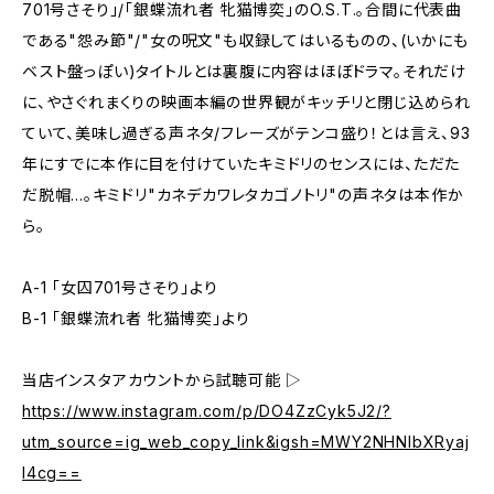
701号さそり」/「銀蝶流れ者 牝猫博奕」のO.S.T.。合間に代表曲
である"怨み節"/"女の呪文"も収録してはいるものの、(いかにも
ベスト盤っぽい)タイトルとは裏腹に内容はほぼドラマ。それだけ
に、やさぐれまくりの映画本編の世界観がキッチリと閉じ込められ
ていて、美味し過ぎる声ネタ/フレーズがテンコ盛り！とは言え、93
年にすでに本作に目を付けていたキミドリのセンスには、ただた
だ脱帽...。キミドリ"カネデカワレタカゴノトリ"の声ネタは本作か
ら。
A-1 「女囚701号さそり」より
B-1 「銀蝶流れ者 牝猫博奕」より
当店インスタアカウントから試聴可能 ▷
https://www.instagram.com/p/DO4ZzCyk5J2/?
utm_source=ig_web_copy_link&igsh=MWY2NHNlbXRyaj
l4cg==