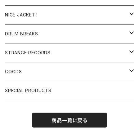
日本語ラップ
MIXTAPE
LP(+ OBI)
NICE JACKET！
JAPANESE DJ
7"/12"
DONUTS 45
DRUM BREAKS
US, OTHERS DJ
GIRLS
US/UK/OTHERS
STRANGE RECORDS
HIPHOP CLASSIC GALLERY
JAPANESE
DRUM DRUM DRUM/KARAOKE
GOODS
日本語ラップ CLASSIC GALLERY
パチソン/AUDIO CHECK/LIBRARY
BOOK
SPECIAL PRODUCTS
キッズ/プロレス/エロ
OTHERS
商品一覧に戻る
ETC...