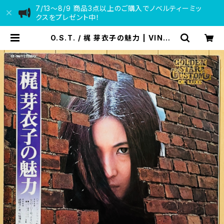
7/13〜8/9 商品3点以上のご購入でノベルティーミッ
クスをプレゼント中！
O.S.T. / 梶 芽衣子の魅力 | VINYL
DEALER