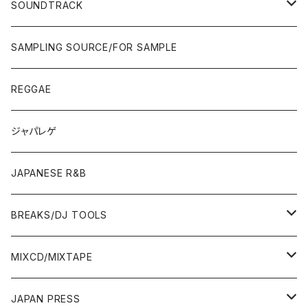
POPS/S.S.W.
SOUNDTRACK
JAPAN ONLY RELEASE/REMIX
CITY POP
00'S〜
90'S/00'S〜
ROCK/AOR
LP
SAMPLING SOURCE/FOR SAMPLE
JAPANESE
7"/12"
REGGAE
OTHERS
JAPANESE
ジャパレゲ
OTHERS
JAPANESE R&B
BREAKS/DJ TOOLS
BREAKS/MEGAMIX/CUT UP
MIXCD/MIXTAPE
RE-EDIT/DJ TOOLS
MIXCD
JAPAN PRESS