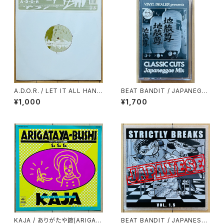
A.D.O.R. / LET IT ALL HANG
BEAT BANDIT / JAPANEGG
OUT(RAE & CHRISTIAN RE
AE MIX(CLASSIC CUTS)
¥1,000
¥1,700
MIX)
KAJA / ありがたや節(ARIGAT
BEAT BANDIT / JAPANESE