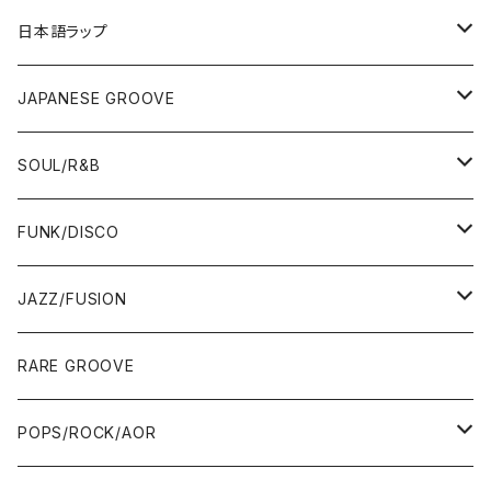
12"/7"
日本語ラップ
80'S OLD SCHOOL
LP
12"/7"
JAPANESE GROOVE
EARLY 90'S MIDDLE〜NEW SCHOOL
80'S OLD SCHOOL
80'S OLD SCHOOL〜EARLY 90'S
LP
LP
SOUL/R&B
MID〜LATE 90'S
EARLY 90'S MIDDLE〜NEW SCHOOL
MID〜LATE 90'S
80'S OLD SCHOOL〜EARLY 90'S
60'S/70'S
CD/TAPE
7"/12"
LP
FUNK/DISCO
00'S
MID〜LATE 90'S
00'S
MID〜LATE 90'S
80'S
CD-R/DEMO/SAMPLE
60'S/70'S
60'S/70'S
12"/7"
LP
JAZZ/FUSION
10'S〜
00'S
10'S〜
00'S
90'S
CD ALBUM
80'S
80'S
60'S/70'S
70'S
12"/7"
JAZZ
RARE GROOVE
WEST COAST/SOUTH
10'S〜
10'S〜
00'S〜
SINGLE CD
90'S
90'S
80'S
80'S
70'S
FUSION
POPS/ROCK/AOR
JAPAN ONLY RELEASE/REMIX
WEST COAST/SOUTH
CITY POP
TAPE
00'S〜
00'S〜
90'S
90'S/00'S〜
80'S