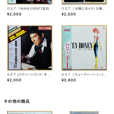
O.S.T. / MAIN EVENT(全日本
O.S.T. / 太陽にほえろ！3/俺た
プロレス・テーマ・ソング・コレク
ちの旅 最新テレビ主題曲集
¥2,000
¥2,000
ション)
O.S.T.(スクリーンランド・オー
O.S.T. / キューティーハニー(テ
ケストラ) / 最新盤！日本の大作
レビオリジナルBGMコレクショ
¥2,000
¥3,400
映画のすべて
ン)
その他の商品