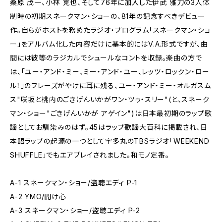
桑原 茂一、小林 克也、そして76年に加入した伊武 雅刀の3人体
制時の初期スネークマン・ショーの、81年の記念すべきデビュー
作。自らがホストを務めたラジオ・プログラム「スネークマン・ショ
ー」をアルバム化した内容だけに基本的にはV.A.形式ですが、曲
間には彼等のラジカルでシュールなコントを収録。楽曲の方で
は、「ユー・アンド・ミー、ミー・アンド・ユー、レッツ・ロックン・ロー
ル！」のフレーズがやけに耳に残る、ユー・アンド・ミー・オルガスム
ス"咲坂と桃内のごきげんいかがワン・ツゥ・スリー"(と、スネーク
マン・ショー"ごきげんいかが アゲイン")は日本最初期のラップ歌
謡としてお馴染みのはず。45はラップ歌謡大百科に掲載され、日
本語ラップの起源の一つとして宇多丸のTBSラジオ「WEEKEND
SHUFFLE」でもエアプレイされました。和モノ定番。
A-1 スネークマン・ショー/盗聴エディ P-1
A-2 YMO/開け心
A-3 スネークマン・ショー/盗聴エディ P-2