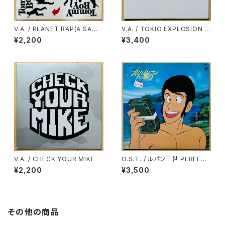
V.A. / PLANET RAP(A SAMP
V.A. / TOKIO EXPLOSION V
LE OF THE WORLD)
OL.1
¥2,200
¥3,400
V.A. / CHECK YOUR MIKE
O.S.T. / ルパン三世 PERFECT
COLLECTION
¥2,200
¥3,500
その他の商品