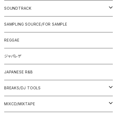
JAPAN ONLY RELEASE/REMIX
WEST COAST/SOUTH
CITY POP
TAPE
00'S〜
00'S〜
90'S
90'S/00'S〜
80'S
POPS/S.S.W.
SOUNDTRACK
JAPAN ONLY RELEASE/REMIX
CITY POP
00'S〜
90'S/00'S〜
ROCK/AOR
LP
SAMPLING SOURCE/FOR SAMPLE
JAPANESE
7"/12"
REGGAE
OTHERS
JAPANESE
ジャパレゲ
OTHERS
JAPANESE R&B
BREAKS/DJ TOOLS
BREAKS/MEGAMIX/CUT UP
MIXCD/MIXTAPE