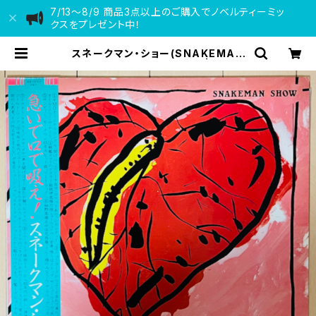
7/13〜8/9 商品3点以上のご購入でノベルティーミッ
クスをプレゼント中！
スネークマン・ショー(SNAKEMAN
SHOW) / 急いで口で吸え！ | VINYL
DEALER