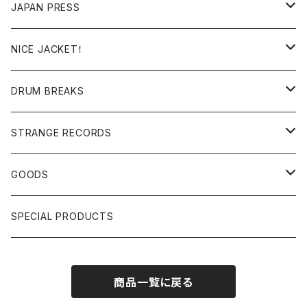
RE-EDIT/DJ TOOLS
MIXCD
JAPAN PRESS
日本語ラップ
MIXTAPE
LP(+ OBI)
NICE JACKET！
JAPANESE DJ
7"/12"
DONUTS 45
DRUM BREAKS
US, OTHERS DJ
GIRLS
US/UK/OTHERS
STRANGE RECORDS
HIPHOP CLASSIC GALLERY
JAPANESE
DRUM DRUM DRUM/KARAOKE
GOODS
日本語ラップ CLASSIC GALLERY
パチソン/AUDIO CHECK/LIBRARY
BOOK
SPECIAL PRODUCTS
キッズ/プロレス/エロ
OTHERS
商品一覧に戻る
ETC...