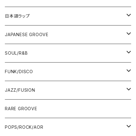
12"/7"
日本語ラップ
80'S OLD SCHOOL
LP
12"/7"
JAPANESE GROOVE
EARLY 90'S MIDDLE〜NEW SCHOOL
80'S OLD SCHOOL
80'S OLD SCHOOL〜EARLY 90'S
LP
LP
SOUL/R&B
MID〜LATE 90'S
EARLY 90'S MIDDLE〜NEW SCHOOL
MID〜LATE 90'S
80'S OLD SCHOOL〜EARLY 90'S
60'S/70'S
CD/TAPE
7"/12"
LP
FUNK/DISCO
00'S
MID〜LATE 90'S
00'S
MID〜LATE 90'S
80'S
CD-R/DEMO/SAMPLE
60'S/70'S
60'S/70'S
12"/7"
LP
JAZZ/FUSION
10'S〜
00'S
10'S〜
00'S
90'S
CD ALBUM
80'S
80'S
60'S/70'S
70'S
12"/7"
JAZZ
RARE GROOVE
WEST COAST/SOUTH
10'S〜
10'S〜
00'S〜
SINGLE CD
90'S
90'S
80'S
80'S
70'S
FUSION
POPS/ROCK/AOR