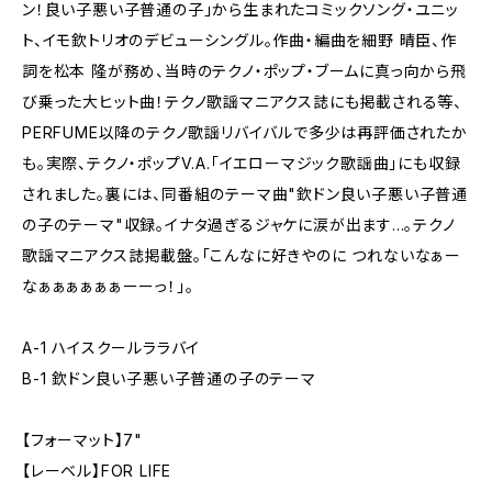
ン！良い子悪い子普通の子」から生まれたコミックソング・ユニッ
ト、イモ欽トリオのデビューシングル。作曲・編曲を細野 晴臣、作
詞を松本 隆が務め、当時のテクノ・ポップ・ブームに真っ向から飛
び乗った大ヒット曲！テクノ歌謡マニアクス誌にも掲載される等、
PERFUME以降のテクノ歌謡リバイバルで多少は再評価されたか
も。実際、テクノ・ポップV.A.「イエローマジック歌謡曲」にも収録
されました。裏には、同番組のテーマ曲"欽ドン良い子悪い子普通
の子のテーマ"収録。イナタ過ぎるジャケに涙が出ます...。テクノ
歌謡マニアクス誌掲載盤。「こんなに好きやのに つれないなぁー
なぁぁぁぁぁぁーーっ！」。
A-1 ハイスクールララバイ
B-1 欽ドン良い子悪い子普通の子のテーマ
【フォーマット】7"
【レーベル】FOR LIFE