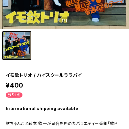
1
/1
イモ欽トリオ / ハイスクールララバイ
¥400
残り1点
International shipping available
欽ちゃんこと萩本 欽一が司会を務めたバラエティー番組「欽ド