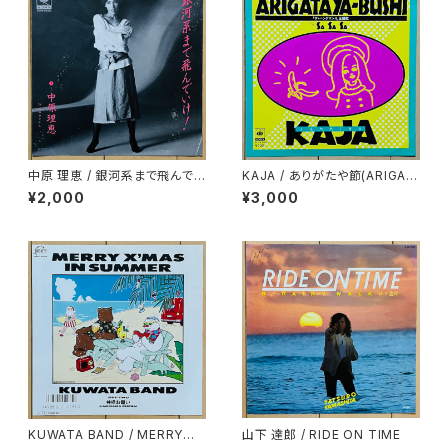
中原 理恵 / 銀河系まで飛んでい
KAJA / ありがたや節(ARIGAT
け！
AYA-BUSHI)
¥2,000
¥3,000
KUWATA BAND / MERRY
山下 達郎 / RIDE ON TIME