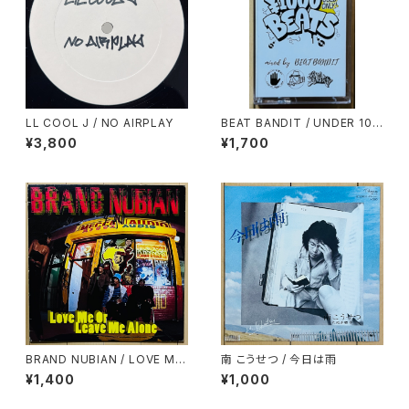
LL COOL J / NO AIRPLAY
BEAT BANDIT / UNDER 100
0YEN BEATS(60 MINUTES
¥3,800
¥1,700
OF CHEAPNESS)
BRAND NUBIAN / LOVE ME
南 こうせつ / 今日は雨
OR LEAVE ME ALONE
¥1,400
¥1,000