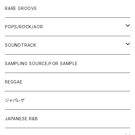
10'S〜
00'S
10'S〜
00'S
90'S
CD ALBUM
80'S
80'S
60'S/70'S
70'S
12"/7"
JAZZ
RARE GROOVE
WEST COAST/SOUTH
10'S〜
10'S〜
00'S〜
SINGLE CD
90'S
90'S
80'S
80'S
70'S
FUSION
POPS/ROCK/AOR
JAPAN ONLY RELEASE/REMIX
WEST COAST/SOUTH
CITY POP
TAPE
00'S〜
00'S〜
90'S
90'S/00'S〜
80'S
POPS/S.S.W.
SOUNDTRACK
JAPAN ONLY RELEASE/REMIX
CITY POP
00'S〜
90'S/00'S〜
ROCK/AOR
LP
SAMPLING SOURCE/FOR SAMPLE
JAPANESE
7"/12"
REGGAE
OTHERS
JAPANESE
ジャパレゲ
OTHERS
JAPANESE R&B