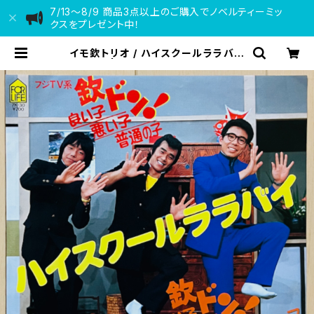
7/13〜8/9 商品3点以上のご購入でノベルティーミッ
クスをプレゼント中！
イモ欽トリオ / ハイスクールララバイ
| VINYL DEALER