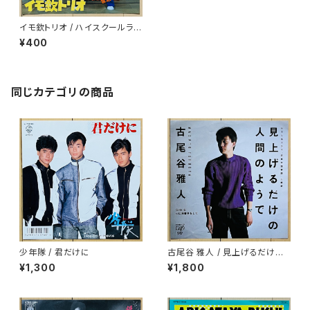
イモ欽トリオ / ハイスクールララ
バイ
¥400
同じカテゴリの商品
少年隊 / 君だけに
古尾谷 雅人 / 見上げるだけの
人間のようで
¥1,300
¥1,800