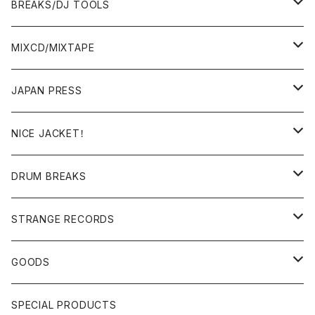
BREAKS/DJ TOOLS
BREAKS/MEGAMIX/CUT UP
MIXCD/MIXTAPE
RE-EDIT/DJ TOOLS
MIXCD
JAPAN PRESS
日本語ラップ
MIXTAPE
LP(+ OBI)
NICE JACKET！
JAPANESE DJ
7"/12"
DONUTS 45
DRUM BREAKS
US, OTHERS DJ
GIRLS
US/UK/OTHERS
STRANGE RECORDS
HIPHOP CLASSIC GALLERY
JAPANESE
DRUM DRUM DRUM/KARAOKE
GOODS
日本語ラップ CLASSIC GALLERY
パチソン/AUDIO CHECK/LIBRARY
BOOK
SPECIAL PRODUCTS