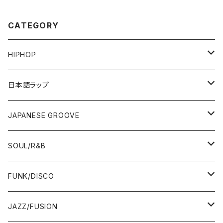
CATEGORY
HIPHOP
12"/7"
日本語ラップ
80'S OLD SCHOOL
LP
12"/7"
JAPANESE GROOVE
EARLY 90'S MIDDLE〜NEW SCHOOL
80'S OLD SCHOOL
80'S OLD SCHOOL〜EARLY 90'S
LP
LP
SOUL/R&B
MID〜LATE 90'S
EARLY 90'S MIDDLE〜NEW SCHOOL
MID〜LATE 90'S
80'S OLD SCHOOL〜EARLY 90'S
60'S/70'S
CD/TAPE
7"/12"
LP
FUNK/DISCO
00'S
MID〜LATE 90'S
00'S
MID〜LATE 90'S
80'S
CD-R/DEMO/SAMPLE
60'S/70'S
60'S/70'S
12"/7"
LP
JAZZ/FUSION