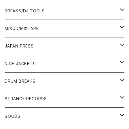
BREAKS/DJ TOOLS
BREAKS/MEGAMIX/CUT UP
MIXCD/MIXTAPE
RE-EDIT/DJ TOOLS
MIXCD
JAPAN PRESS
日本語ラップ
MIXTAPE
LP(+ OBI)
NICE JACKET！
JAPANESE DJ
7"/12"
DONUTS 45
DRUM BREAKS
US, OTHERS DJ
GIRLS
US/UK/OTHERS
STRANGE RECORDS
HIPHOP CLASSIC GALLERY
JAPANESE
DRUM DRUM DRUM/KARAOKE
GOODS