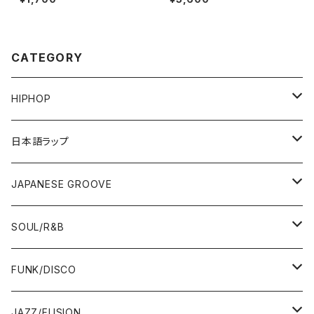
CATEGORY
HIPHOP
12"/7"
日本語ラップ
80'S OLD SCHOOL
LP
12"/7"
JAPANESE GROOVE
EARLY 90'S MIDDLE〜NEW SCHOOL
80'S OLD SCHOOL
80'S OLD SCHOOL〜EARLY 90'S
LP
LP
SOUL/R&B
MID〜LATE 90'S
EARLY 90'S MIDDLE〜NEW SCHOOL
MID〜LATE 90'S
80'S OLD SCHOOL〜EARLY 90'S
60'S/70'S
CD/TAPE
7"/12"
LP
FUNK/DISCO
00'S
MID〜LATE 90'S
00'S
MID〜LATE 90'S
80'S
CD-R/DEMO/SAMPLE
60'S/70'S
60'S/70'S
12"/7"
LP
JAZZ/FUSION