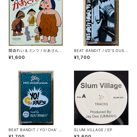
関森れい & ミンツ / かあさん
BEAT BANDIT / VD'S DUST
(マザー)
Y FINGAZ '95
¥1,600
¥1,700
BEAT BANDIT / YO！CHA' R
SLUM VILLAGE / EP
APS
¥1,700
¥3,600