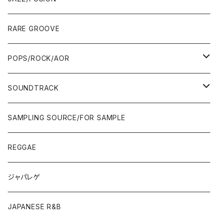
10'S〜
00'S
10'S〜
00'S
90'S
CD ALBUM
80'S
80'S
60'S/70'S
70'S
12"/7"
JAZZ
RARE GROOVE
WEST COAST/SOUTH
10'S〜
10'S〜
00'S〜
SINGLE CD
90'S
90'S
80'S
80'S
70'S
FUSION
POPS/ROCK/AOR
JAPAN ONLY RELEASE/REMIX
WEST COAST/SOUTH
CITY POP
TAPE
00'S〜
00'S〜
90'S
90'S/00'S〜
80'S
POPS/S.S.W.
SOUNDTRACK
JAPAN ONLY RELEASE/REMIX
CITY POP
00'S〜
90'S/00'S〜
ROCK/AOR
LP
SAMPLING SOURCE/FOR SAMPLE
JAPANESE
7"/12"
REGGAE
OTHERS
JAPANESE
ジャパレゲ
OTHERS
JAPANESE R&B