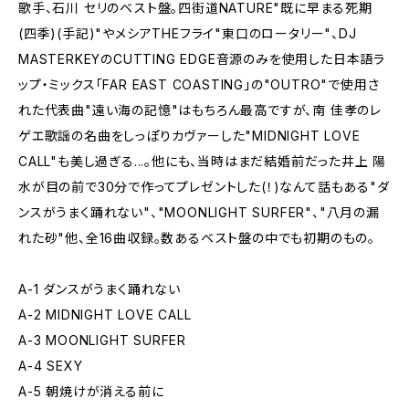
歌手、石川 セリのベスト盤。四街道NATURE"既に早まる死期
(四季)(手記)"やメシアTHEフライ"東口のロータリー"、DJ
MASTERKEYのCUTTING EDGE音源のみを使用した日本語ラ
ップ・ミックス「FAR EAST COASTING」の"OUTRO"で使用さ
れた代表曲"遠い海の記憶"はもちろん最高ですが、南 佳孝のレ
ゲエ歌謡の名曲をしっぽりカヴァーした"MIDNIGHT LOVE
CALL"も美し過ぎる...。他にも、当時はまだ結婚前だった井上 陽
水が目の前で30分で作ってプレゼントした(！)なんて話もある"ダ
ンスがうまく踊れない"、"MOONLIGHT SURFER"、"八月の漏
れた砂"他、全16曲収録。数あるベスト盤の中でも初期のもの。
A-1 ダンスがうまく踊れない
A-2 MIDNIGHT LOVE CALL
A-3 MOONLIGHT SURFER
A-4 SEXY
A-5 朝焼けが消える前に