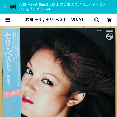
7/13〜8/9 商品3点以上のご購入でノベルティーミッ
クスをプレゼント中！
石川 セリ / セリ・ベスト | VINYL DE
ALER