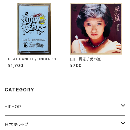
BEAT BANDIT / UNDER 100
山口 百恵 / 愛の嵐
0YEN BEATS(60 MINUTES
¥1,700
¥700
OF CHEAPNESS)
CATEGORY
HIPHOP
12"/7"
日本語ラップ