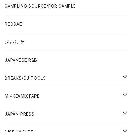
CITY POP
00'S〜
90'S/00'S〜
ROCK/AOR
LP
SAMPLING SOURCE/FOR SAMPLE
JAPANESE
7"/12"
REGGAE
OTHERS
JAPANESE
ジャパレゲ
OTHERS
JAPANESE R&B
BREAKS/DJ TOOLS
BREAKS/MEGAMIX/CUT UP
MIXCD/MIXTAPE
RE-EDIT/DJ TOOLS
MIXCD
JAPAN PRESS
日本語ラップ
MIXTAPE
LP(+ OBI)
NICE JACKET！