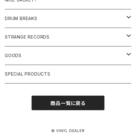
JAPANESE DJ
7"/12"
DONUTS 45
DRUM BREAKS
US, OTHERS DJ
GIRLS
US/UK/OTHERS
STRANGE RECORDS
HIPHOP CLASSIC GALLERY
JAPANESE
DRUM DRUM DRUM/KARAOKE
GOODS
日本語ラップ CLASSIC GALLERY
パチソン/AUDIO CHECK/LIBRARY
BOOK
SPECIAL PRODUCTS
キッズ/プロレス/エロ
OTHERS
商品一覧に戻る
ETC...
© VINYL DEALER