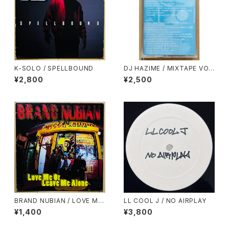
K-SOLO / SPELLBOUND
DJ HAZIME / MIXTAPE VO
L.7
¥2,800
¥2,500
BRAND NUBIAN / LOVE ME
LL COOL J / NO AIRPLAY
OR LEAVE ME ALONE
¥1,400
¥3,800