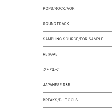
WEST COAST/SOUTH
10'S〜
10'S〜
00'S〜
SINGLE CD
90'S
90'S
80'S
80'S
70'S
FUSION
POPS/ROCK/AOR
JAPAN ONLY RELEASE/REMIX
WEST COAST/SOUTH
CITY POP
TAPE
00'S〜
00'S〜
90'S
90'S/00'S〜
80'S
POPS/S.S.W.
SOUNDTRACK
JAPAN ONLY RELEASE/REMIX
CITY POP
00'S〜
90'S/00'S〜
ROCK/AOR
LP
SAMPLING SOURCE/FOR SAMPLE
JAPANESE
7"/12"
REGGAE
OTHERS
JAPANESE
ジャパレゲ
OTHERS
JAPANESE R&B
BREAKS/DJ TOOLS