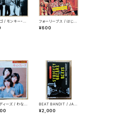
ゴ / モンキー・マ
フォーリーブス / はじめ
ての世界で
0
¥600
ディーズ / わな
BEAT BANDIT / JAP
PACK SERIES)
ANESE STRICTLY B
000
¥2,000
REAKS & BEATS