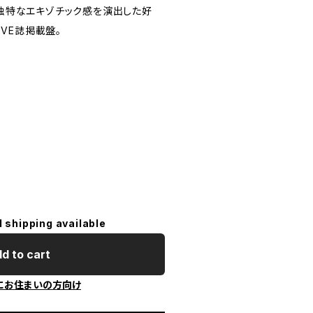
)独特なエキゾチック感を演出した好
OOVE誌掲載盤。
l shipping available
d to cart
にお住まいの方向け