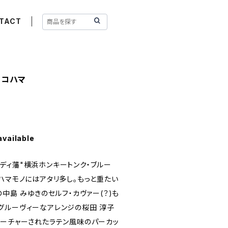
TACT
ヨコハマ
available
ディ藩"横浜ホンキートンク・ブルー
ハマモノにはアタリ多し。もっと重たい
の中島 みゆきのセルフ・カヴァー(？)も
グルーヴィーなアレンジの桜田 淳子
ィーチャーされたラテン風味のパーカッ