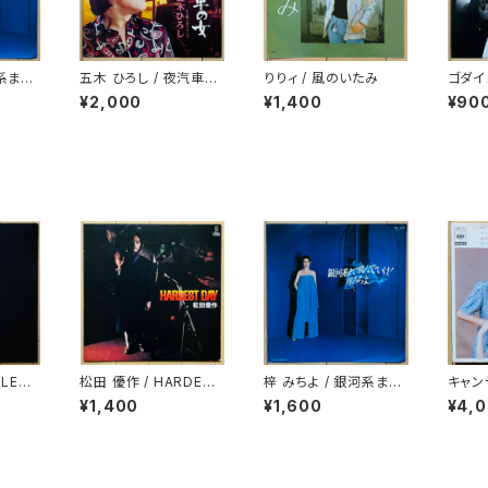
河系まで
五木 ひろし / 夜汽車の
りりィ / 風のいたみ
ゴダイ
女
ジック
¥2,000
¥1,400
¥90
LES /
松田 優作 / HARDEST
梓 みちよ / 銀河系まで
キャン
E
DAY
飛んでいけ！
(HIT 
¥1,400
¥1,600
¥4,