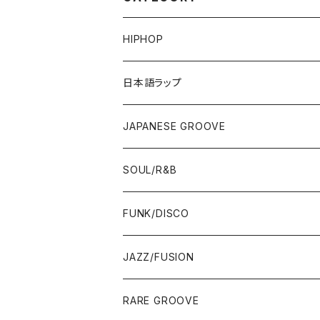
HIPHOP
12"/7"
日本語ラップ
80'S OLD SCHOOL
LP
12"/7"
JAPANESE GROOVE
EARLY 90'S MIDDLE〜NEW SCHOOL
80'S OLD SCHOOL
80'S OLD SCHOOL〜EARLY 90'S
LP
LP
SOUL/R&B
MID〜LATE 90'S
EARLY 90'S MIDDLE〜NEW SCHOOL
MID〜LATE 90'S
80'S OLD SCHOOL〜EARLY 90'S
60'S/70'S
CD/TAPE
7"/12"
LP
FUNK/DISCO
00'S
MID〜LATE 90'S
00'S
MID〜LATE 90'S
80'S
CD-R/DEMO/SAMPLE
60'S/70'S
60'S/70'S
12"/7"
LP
JAZZ/FUSION
10'S〜
00'S
10'S〜
00'S
90'S
CD ALBUM
80'S
80'S
60'S/70'S
70'S
12"/7"
JAZZ
RARE GROOVE