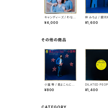
キャンディーズ / わな
梓 みちよ / 銀
(HIT PACK SERIES)
飛んでいけ！
¥4,000
¥1,600
その他の商品
小室 等 / 愛よこんにち
DILATED PEOP
は
LIVE ON STAG
¥800
¥1,400
CATEGORY