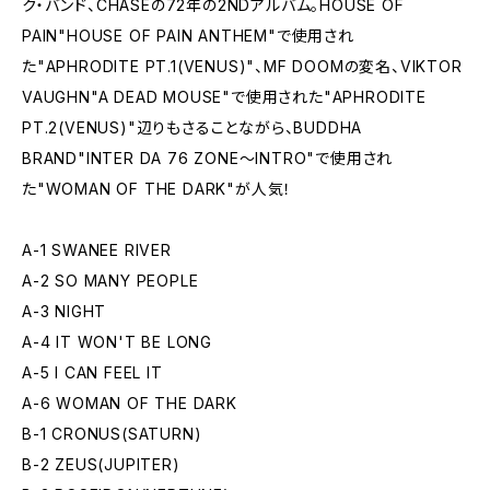
ク・バンド、CHASEの72年の2NDアルバム。HOUSE OF
PAIN"HOUSE OF PAIN ANTHEM"で使用され
た"APHRODITE PT.1(VENUS)"、MF DOOMの変名、VIKTOR
VAUGHN"A DEAD MOUSE"で使用された"APHRODITE
PT.2(VENUS)"辺りもさることながら、BUDDHA
BRAND"INTER DA 76 ZONE〜INTRO"で使用され
た"WOMAN OF THE DARK"が人気！
A-1 SWANEE RIVER
A-2 SO MANY PEOPLE
A-3 NIGHT
A-4 IT WON'T BE LONG
A-5 I CAN FEEL IT
A-6 WOMAN OF THE DARK
B-1 CRONUS(SATURN)
B-2 ZEUS(JUPITER)