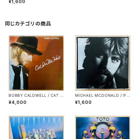
¥1,600
同じカテゴリの商品
BOBBY CALDWELL / CAT I
MICHAEL MCDONALD / IF
N THE HAT
THAT'S WHAT IT TAKES
¥4,000
¥1,600