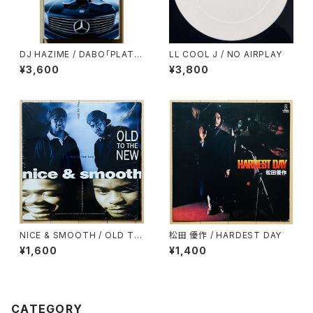
DJ HAZIME / DABO「PLATIN
LL COOL J / NO AIRPLAY
UM TONGUE」SPECIAL SA
¥3,600
¥3,800
MPLER MIXTAPE
NICE & SMOOTH / OLD TO
松田 優作 / HARDEST DAY
THE NEW
¥1,600
¥1,400
CATEGORY