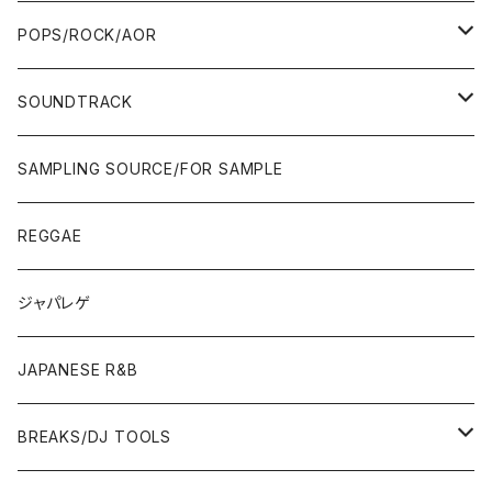
WEST COAST/SOUTH
10'S〜
10'S〜
00'S〜
SINGLE CD
90'S
90'S
80'S
80'S
70'S
FUSION
POPS/ROCK/AOR
JAPAN ONLY RELEASE/REMIX
WEST COAST/SOUTH
CITY POP
TAPE
00'S〜
00'S〜
90'S
90'S/00'S〜
80'S
POPS/S.S.W.
SOUNDTRACK
JAPAN ONLY RELEASE/REMIX
CITY POP
00'S〜
90'S/00'S〜
ROCK/AOR
LP
SAMPLING SOURCE/FOR SAMPLE
JAPANESE
7"/12"
REGGAE
OTHERS
JAPANESE
ジャパレゲ
OTHERS
JAPANESE R&B
BREAKS/DJ TOOLS