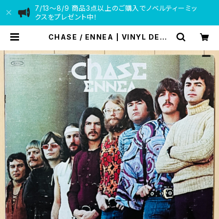
7/13〜8/9 商品3点以上のご購入でノベルティーミッ
クスをプレゼント中！
CHASE / ENNEA | VINYL DEAL
ER