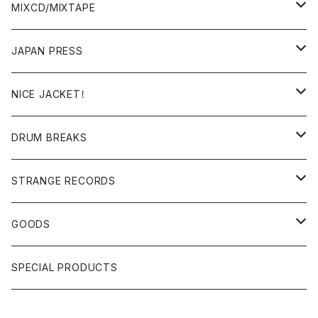
BREAKS/MEGAMIX/CUT UP
MIXCD/MIXTAPE
RE-EDIT/DJ TOOLS
MIXCD
JAPAN PRESS
日本語ラップ
MIXTAPE
LP(+ OBI)
NICE JACKET！
JAPANESE DJ
7"/12"
DONUTS 45
DRUM BREAKS
US, OTHERS DJ
GIRLS
US/UK/OTHERS
STRANGE RECORDS
HIPHOP CLASSIC GALLERY
JAPANESE
DRUM DRUM DRUM/KARAOKE
GOODS
日本語ラップ CLASSIC GALLERY
パチソン/AUDIO CHECK/LIBRARY
BOOK
SPECIAL PRODUCTS
キッズ/プロレス/エロ
OTHERS