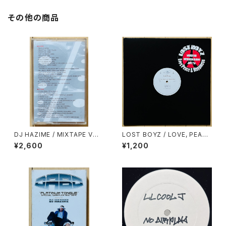
その他の商品
DJ HAZIME / MIXTAPE VOL.
LOST BOYZ / LOVE, PEACE
10
& NAPPINESS
¥2,600
¥1,200