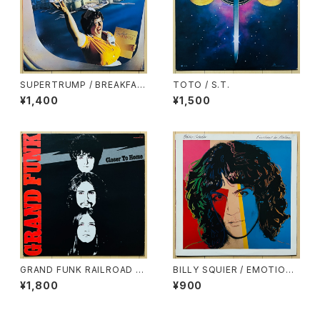
SUPERTRUMP / BREAKFAS
TOTO / S.T.
T IN AMERICA
¥1,400
¥1,500
GRAND FUNK RAILROAD /
BILLY SQUIER / EMOTIONS
CLOSER TO HOME
IN MOTION
¥1,800
¥900