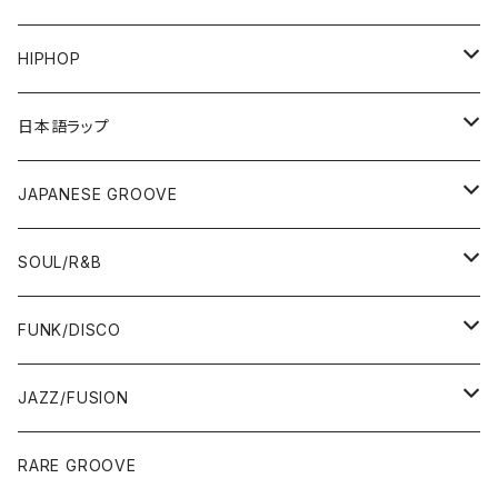
HIPHOP
12"/7"
日本語ラップ
80'S OLD SCHOOL
LP
12"/7"
JAPANESE GROOVE
EARLY 90'S MIDDLE〜NEW SCHOOL
80'S OLD SCHOOL
80'S OLD SCHOOL〜EARLY 90'S
LP
LP
SOUL/R&B
MID〜LATE 90'S
EARLY 90'S MIDDLE〜NEW SCHOOL
MID〜LATE 90'S
80'S OLD SCHOOL〜EARLY 90'S
60'S/70'S
CD/TAPE
7"/12"
LP
FUNK/DISCO
00'S
MID〜LATE 90'S
00'S
MID〜LATE 90'S
80'S
CD-R/DEMO/SAMPLE
60'S/70'S
60'S/70'S
12"/7"
LP
JAZZ/FUSION
10'S〜
00'S
10'S〜
00'S
90'S
CD ALBUM
80'S
80'S
60'S/70'S
70'S
12"/7"
JAZZ
RARE GROOVE