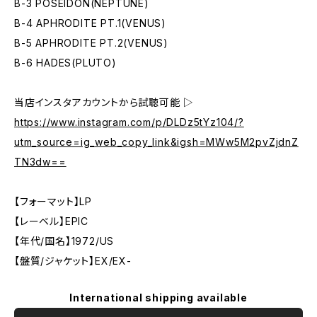
B-3 POSEIDON(NEPTUNE)
B-4 APHRODITE PT.1(VENUS)
B-5 APHRODITE PT.2(VENUS)
B-6 HADES(PLUTO)
当店インスタアカウントから試聴可能 ▷
https://www.instagram.com/p/DLDz5tYz104/?
utm_source=ig_web_copy_link&igsh=MWw5M2pvZjdnZ
TN3dw==
【フォーマット】LP
【レーベル】EPIC
【年代/国名】1972/US
【盤質/ジャケット】EX/EX-
International shipping available