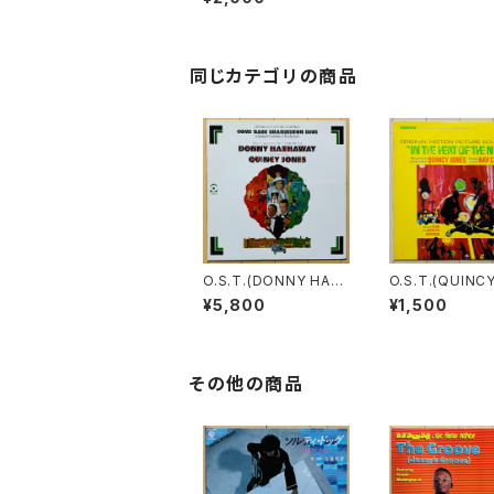
同じカテゴリの商品
O.S.T.(DONNY HAT
O.S.T.(QUINC
HAWAY) / COME BA
ES) / IN THE 
¥5,800
¥1,500
CK CHARLESTON B
F THE NIGHT
LUE
その他の商品