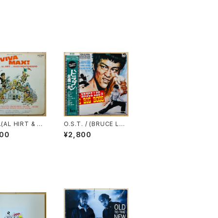
.(AL HIRT & H
O.S.T. / (BRUCE LEE
MONTENEGR
IN)THE BIG BOSS(ド
600
¥2,800
VIVA MAX！
ラゴン危機一発)