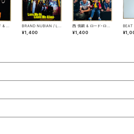
F & T
BRAND NUBIAN / LO
西 慎嗣 & ロード・ロー
BEAT
NCE /
VE ME OR LEAVE ME
ド・ローディ・ミス・クロ
ER 1
¥1,400
¥1,400
¥1,0
JAZZ
ALONE
ーディ・グループ / DO
(60 
N'T WORRY MAMA
HEAP
R)