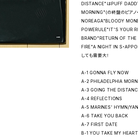
DISTANCE"はPUFF DADD
MORNING"(の終盤のピアノ・
NOREAGA"BLOODY MON
POWERULE"IT'S YOUR
BRAND"RETURN OF THE
FIRE"A NIGHT IN S
しても需要大！
A-1 GONNA FLY NOW
A-2 PHILADELPHIA MORN
A-3 GOING THE DISTANC
A-4 REFLECTIONS
A-5 MARINES' HYMN/YA
A-6 TAKE YOU BACK
A-7 FIRST DATE
B-1 YOU TAKE MY HEAR