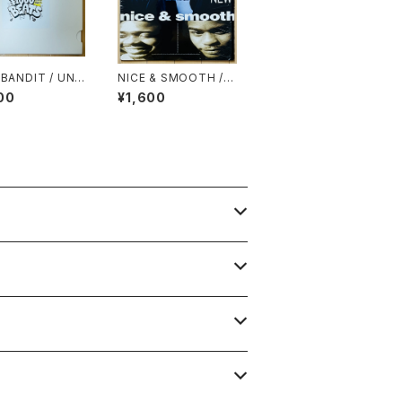
 BANDIT / UND
NICE & SMOOTH / O
000YEN BEATS
LD TO THE NEW
00
¥1,600
MINUTES OF C
NESS)(MIXCD-