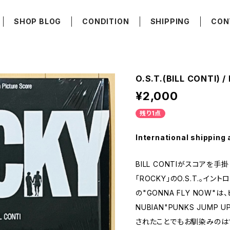
SHOP BLOG
CONDITION
SHIPPING
CON
O.S.T.(BILL CONTI) 
¥2,000
残り1点
International shipping 
BILL CONTIがスコアを
「ROCKY」のO.S.T.。イ
の"GONNA FLY NOW"
NUBIAN"PUNKS JUMP 
されたことでもお馴染みのはず。