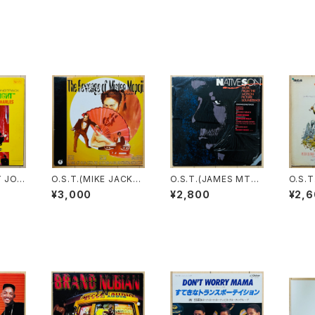
Y JON
O.S.T.(MIKE JACKS
O.S.T.(JAMES MTU
O.S.T
HEAT O
ON & SOUL PROVID
ME) / NATIVE SON
UGO 
¥3,000
¥2,800
¥2,
ERS) / THE REVENG
O) / 
E OF MISTER MOPO
JI