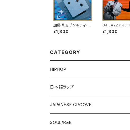
加藤 和彦 / ソルティ・ド
DJ JAZZY JEF
ッグ(SALTY DOG)
HE FRESH PRI
¥1,300
¥1,300
THE GROOVE(
Y'S GROOVE)
CATEGORY
HIPHOP
12"/7"
日本語ラップ
80'S OLD SCHOOL
LP
12"/7"
JAPANESE GROOVE
EARLY 90'S MIDDLE〜NEW SCHOOL
80'S OLD SCHOOL
80'S OLD SCHOOL〜EARLY 90'S
LP
LP
SOUL/R&B