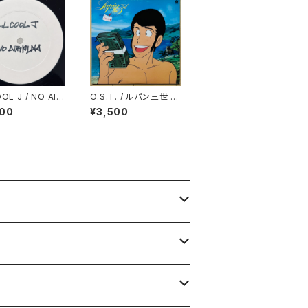
OL J / NO AIR
O.S.T. / ルパン三世 P
ERFECT COLLECTI
800
¥3,500
ON