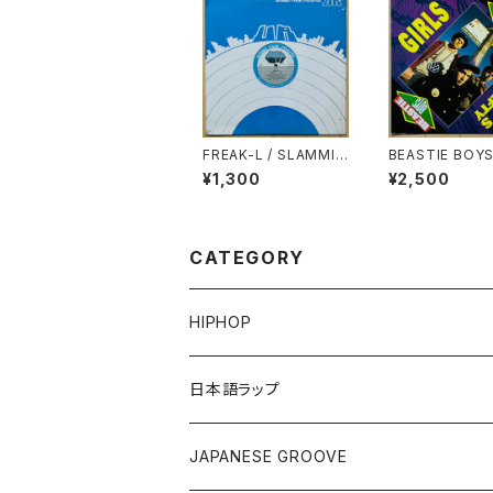
FREAK-L / SLAMMI
BEASTIE BOYS
N'
E'S CRAFTY
¥1,300
¥2,500
CATEGORY
HIPHOP
12"/7"
日本語ラップ
80'S OLD SCHOOL
LP
12"/7"
JAPANESE GROOVE