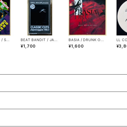
 / SH
BEAT BANDIT / JAP
BASIA / DRUNK ON
LL CO
ANEGGAE MIX 3(CL
LOVE
PLAY
¥1,700
¥1,600
¥3,
ASSIC CUTS)