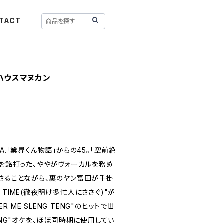
TACT
のハウスマヌカン
A.「業界くん物語」からの45。「空前絶
)を銘打った、ややがヴォーカルを務め
もさることながら、裏のヤン富田が手掛
MI TIME(徹夜明け多忙人にささぐ)"が
ER ME SLENG TENG"のヒットで世
ENG"オケを、ほぼ同時期に使用してい