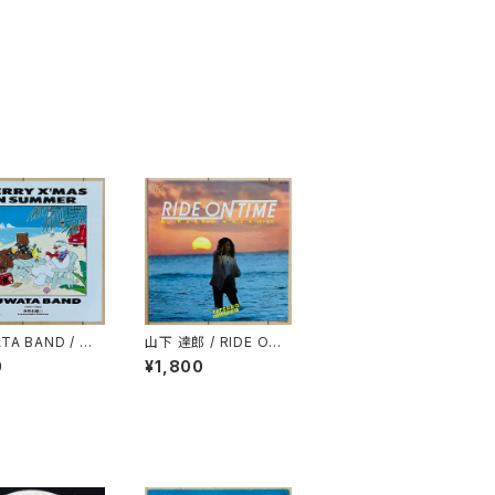
TA BAND / ME
山下 達郎 / RIDE ON
X'MAS IN SUM
TIME
0
¥1,800