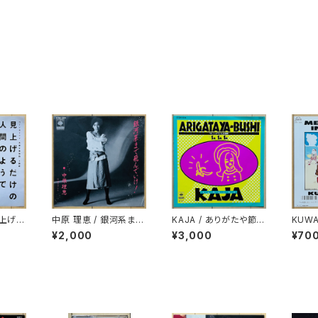
見上げる
中原 理恵 / 銀河系まで
KAJA / ありがたや節
KUWA
うで
飛んでいけ！
(ARIGATAYA-BUSHI)
RRY 
¥2,000
¥3,000
¥70
MER