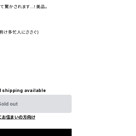
驚かされます...！美品。
E(徹夜明け多忙人にささぐ)
l shipping available
Sold out
にお住まいの方向け