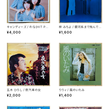
キャンディーズ / わな(HIT PAC
梓 みちよ / 銀河系まで飛んでい
K SERIES)
け！
¥4,000
¥1,600
五木 ひろし / 夜汽車の女
りりィ / 風のいたみ
¥2,000
¥1,400