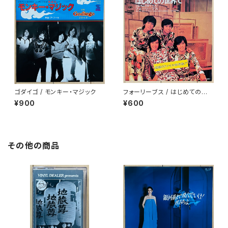
ゴダイゴ / モンキー・マジック
フォーリーブス / はじめての世
界で
¥900
¥600
その他の商品