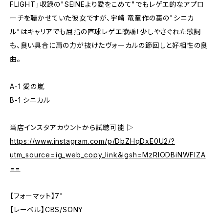
FLIGHT」収録の"SEINEより愛をこめて"でもレゲエ的なアプロ
ーチを聴かせていた彼女ですが、宇崎 竜童作の裏の"シニカ
ル"はキャリアでも屈指の直球レゲエ歌謡！少しやさぐれた歌詞
も、良い具合に肩の力が抜けたヴォーカルの節回しと好相性の良
曲。
A-1 愛の嵐
B-1 シニカル
当店インスタアカウントから試聴可能 ▷
https://www.instagram.com/p/DbZHqDxE0U2/?
utm_source=ig_web_copy_link&igsh=MzRlODBiNWFlZA
==
【フォーマット】7"
【レーベル】CBS/SONY