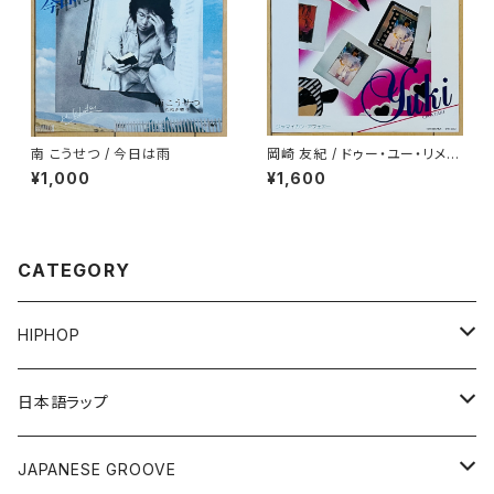
南 こうせつ / 今日は雨
岡崎 友紀 / ドゥー・ユー・リメン
バー・ミー
¥1,000
¥1,600
CATEGORY
HIPHOP
12"/7"
日本語ラップ
80'S OLD SCHOOL
LP
12"/7"
JAPANESE GROOVE