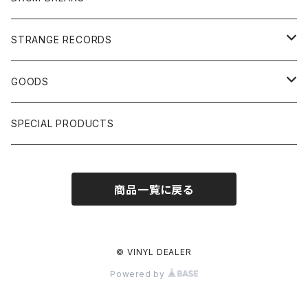
US, OTHERS DJ
GIRLS
US/UK/OTHERS
STRANGE RECORDS
HIPHOP CLASSIC GALLERY
JAPANESE
DRUM DRUM DRUM/KARAOKE
GOODS
日本語ラップ CLASSIC GALLERY
パチソン/AUDIO CHECK/LIBRARY
BOOK
SPECIAL PRODUCTS
キッズ/プロレス/エロ
OTHERS
商品一覧に戻る
ETC...
© VINYL DEALER
Powered by