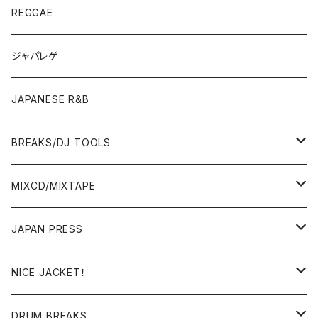
JAPANESE
7"/12"
REGGAE
OTHERS
JAPANESE
ジャパレゲ
OTHERS
JAPANESE R&B
BREAKS/DJ TOOLS
BREAKS/MEGAMIX/CUT UP
MIXCD/MIXTAPE
RE-EDIT/DJ TOOLS
MIXCD
JAPAN PRESS
日本語ラップ
MIXTAPE
LP(+ OBI)
NICE JACKET！
JAPANESE DJ
7"/12"
DONUTS 45
DRUM BREAKS