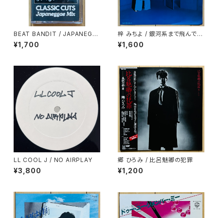
BEAT BANDIT / JAPANEGG
梓 みちよ / 銀河系まで飛んでい
AE MIX(CLASSIC CUTS)
け！
¥1,700
¥1,600
LL COOL J / NO AIRPLAY
郷 ひろみ / 比呂魅卿の犯罪
¥3,800
¥1,200