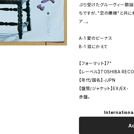
ぷり受けたグルーヴィー歌謡
ちですが、"恋の爆弾"と共に本作
ア...。
A-1 愛のビーナス
B-1 泪にかえて
【フォーマット】7"
【レーベル】TOSHIBA REC
【年代/国名】-/JPN
【盤質/ジャケット】EX/EX-
赤盤。
Internationa
Ad