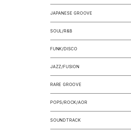
80'S OLD SCHOOL
LP
12"/7"
JAPANESE GROOVE
EARLY 90'S MIDDLE〜NEW SCHOOL
80'S OLD SCHOOL
80'S OLD SCHOOL〜EARLY 90'S
LP
LP
SOUL/R&B
MID〜LATE 90'S
EARLY 90'S MIDDLE〜NEW SCHOOL
MID〜LATE 90'S
80'S OLD SCHOOL〜EARLY 90'S
60'S/70'S
CD/TAPE
7"/12"
LP
FUNK/DISCO
00'S
MID〜LATE 90'S
00'S
MID〜LATE 90'S
80'S
CD-R/DEMO/SAMPLE
60'S/70'S
60'S/70'S
12"/7"
LP
JAZZ/FUSION
10'S〜
00'S
10'S〜
00'S
90'S
CD ALBUM
80'S
80'S
60'S/70'S
70'S
12"/7"
JAZZ
RARE GROOVE
WEST COAST/SOUTH
10'S〜
10'S〜
00'S〜
SINGLE CD
90'S
90'S
80'S
80'S
70'S
FUSION
POPS/ROCK/AOR
JAPAN ONLY RELEASE/REMIX
WEST COAST/SOUTH
CITY POP
TAPE
00'S〜
00'S〜
90'S
90'S/00'S〜
80'S
POPS/S.S.W.
SOUNDTRACK
JAPAN ONLY RELEASE/REMIX