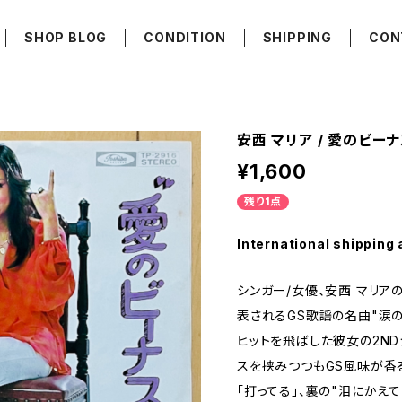
SHOP BLOG
CONDITION
SHIPPING
CON
安西 マリア / 愛のビー
¥1,600
残り1点
International shipping 
シンガー/女優、安西 マリア
表されるGS歌謡の名曲"涙
ヒットを飛ばした彼女の2N
スを挟みつつもGS風味が香
「打ってる」、裏の"泪にかえ