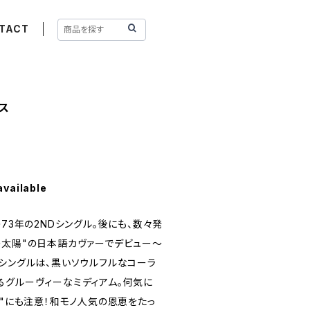
TACT
ナス
available
の73年の2NDシングル。後にも、数々発
の太陽"の日本語カヴァーでデビュー〜
Dシングルは、黒いソウルフルなコーラ
るグルーヴィーなミディアム。何気に
て"にも注意！和モノ人気の恩恵をたっ