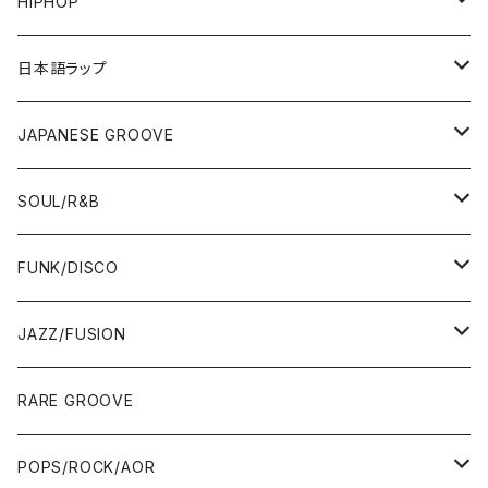
HIPHOP
12"/7"
日本語ラップ
80'S OLD SCHOOL
LP
12"/7"
JAPANESE GROOVE
EARLY 90'S MIDDLE〜NEW SCHOOL
80'S OLD SCHOOL
80'S OLD SCHOOL〜EARLY 90'S
LP
LP
SOUL/R&B
MID〜LATE 90'S
EARLY 90'S MIDDLE〜NEW SCHOOL
MID〜LATE 90'S
80'S OLD SCHOOL〜EARLY 90'S
60'S/70'S
CD/TAPE
7"/12"
LP
FUNK/DISCO
00'S
MID〜LATE 90'S
00'S
MID〜LATE 90'S
80'S
CD-R/DEMO/SAMPLE
60'S/70'S
60'S/70'S
12"/7"
LP
JAZZ/FUSION
10'S〜
00'S
10'S〜
00'S
90'S
CD ALBUM
80'S
80'S
60'S/70'S
70'S
12"/7"
JAZZ
RARE GROOVE
WEST COAST/SOUTH
10'S〜
10'S〜
00'S〜
SINGLE CD
90'S
90'S
80'S
80'S
70'S
FUSION
POPS/ROCK/AOR