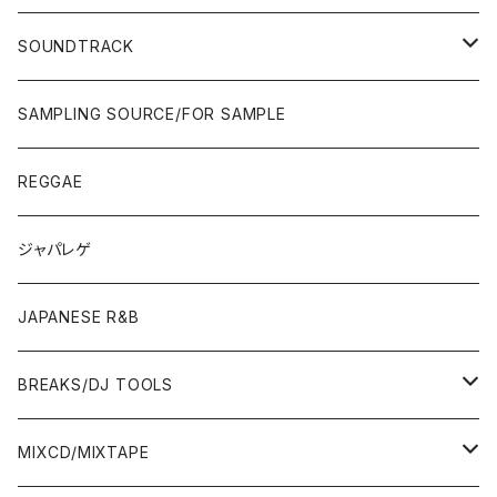
JAPAN ONLY RELEASE/REMIX
WEST COAST/SOUTH
CITY POP
TAPE
00'S〜
00'S〜
90'S
90'S/00'S〜
80'S
POPS/S.S.W.
SOUNDTRACK
JAPAN ONLY RELEASE/REMIX
CITY POP
00'S〜
90'S/00'S〜
ROCK/AOR
LP
SAMPLING SOURCE/FOR SAMPLE
JAPANESE
7"/12"
REGGAE
OTHERS
JAPANESE
ジャパレゲ
OTHERS
JAPANESE R&B
BREAKS/DJ TOOLS
BREAKS/MEGAMIX/CUT UP
MIXCD/MIXTAPE