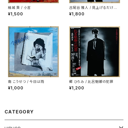
結城 貢 / 小言
古尾谷 雅人 / 見上げるだけの
人間のようで
¥1,500
¥1,800
南 こうせつ / 今日は雨
郷 ひろみ / 比呂魅卿の犯罪
¥1,000
¥1,200
CATEGORY