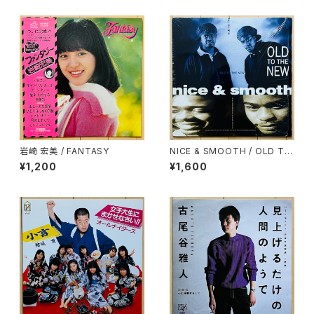
岩崎 宏美 / FANTASY
NICE & SMOOTH / OLD TO
THE NEW
¥1,200
¥1,600