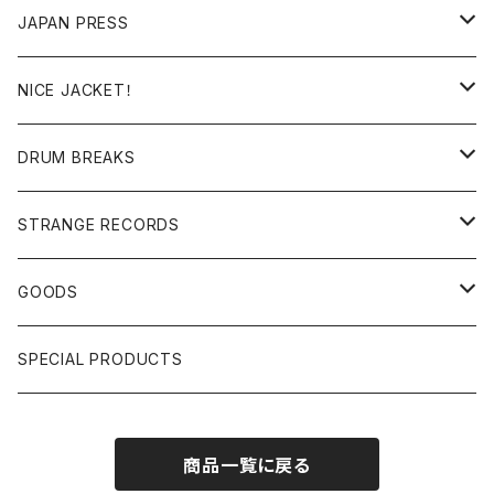
RE-EDIT/DJ TOOLS
MIXCD
JAPAN PRESS
日本語ラップ
MIXTAPE
LP(+ OBI)
NICE JACKET！
JAPANESE DJ
7"/12"
DONUTS 45
DRUM BREAKS
US, OTHERS DJ
GIRLS
US/UK/OTHERS
STRANGE RECORDS
HIPHOP CLASSIC GALLERY
JAPANESE
DRUM DRUM DRUM/KARAOKE
GOODS
日本語ラップ CLASSIC GALLERY
パチソン/AUDIO CHECK/LIBRARY
BOOK
SPECIAL PRODUCTS
キッズ/プロレス/エロ
OTHERS
商品一覧に戻る
ETC...