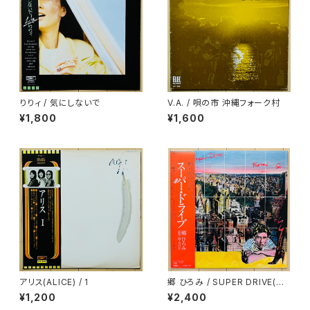
りりィ / 気にしないで
V.A. / 唄の市 沖縄フォーク村
¥1,800
¥1,600
アリス(ALICE) / 1
郷 ひろみ / SUPER DRIVE(ス
ーパー・ドライブ)
¥1,200
¥2,400