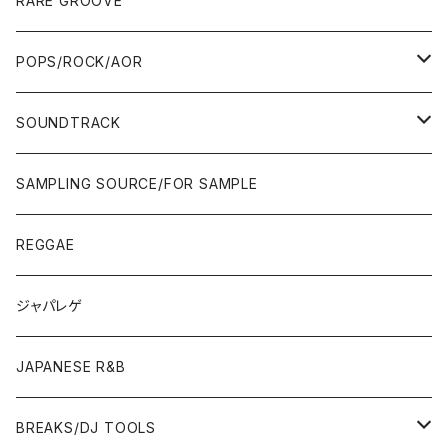
RARE GROOVE
WEST COAST/SOUTH
10'S〜
10'S〜
00'S〜
SINGLE CD
90'S
90'S
80'S
80'S
70'S
FUSION
POPS/ROCK/AOR
JAPAN ONLY RELEASE/REMIX
WEST COAST/SOUTH
CITY POP
TAPE
00'S〜
00'S〜
90'S
90'S/00'S〜
80'S
POPS/S.S.W.
SOUNDTRACK
JAPAN ONLY RELEASE/REMIX
CITY POP
00'S〜
90'S/00'S〜
ROCK/AOR
LP
SAMPLING SOURCE/FOR SAMPLE
JAPANESE
7"/12"
REGGAE
OTHERS
JAPANESE
ジャパレゲ
OTHERS
JAPANESE R&B
BREAKS/DJ TOOLS