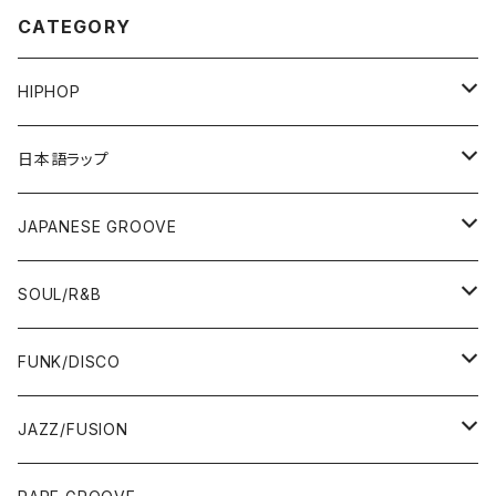
CATEGORY
HIPHOP
12"/7"
日本語ラップ
80'S OLD SCHOOL
LP
12"/7"
JAPANESE GROOVE
EARLY 90'S MIDDLE〜NEW SCHOOL
80'S OLD SCHOOL
80'S OLD SCHOOL〜EARLY 90'S
LP
LP
SOUL/R&B
MID〜LATE 90'S
EARLY 90'S MIDDLE〜NEW SCHOOL
MID〜LATE 90'S
80'S OLD SCHOOL〜EARLY 90'S
60'S/70'S
CD/TAPE
7"/12"
LP
FUNK/DISCO
00'S
MID〜LATE 90'S
00'S
MID〜LATE 90'S
80'S
CD-R/DEMO/SAMPLE
60'S/70'S
60'S/70'S
12"/7"
LP
JAZZ/FUSION
10'S〜
00'S
10'S〜
00'S
90'S
CD ALBUM
80'S
80'S
60'S/70'S
70'S
12"/7"
JAZZ