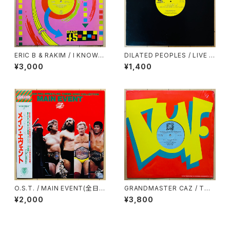
ERIC B & RAKIM / I KNOW Y
DILATED PEOPLES / LIVE O
OU GOT SOUL
N STAGE
¥3,000
¥1,400
O.S.T. / MAIN EVENT(全日本
GRANDMASTER CAZ / TO
プロレス・テーマ・ソング・コレク
ALL THE PARTY PEOPLE
¥2,000
¥3,800
ション)