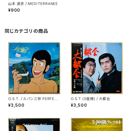
山本 達彦 / MEDITERRANEE
¥900
同じカテゴリの商品
O.S.T. / ルパン三世 PERFECT
O.S.T.(0座標) / 大都会
COLLECTION
¥3,500
¥3,500