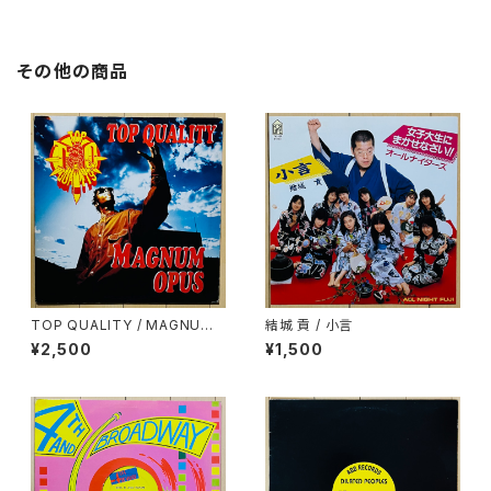
その他の商品
TOP QUALITY / MAGNUM
結城 貢 / 小言
OPUS
¥2,500
¥1,500