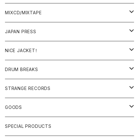
BREAKS/MEGAMIX/CUT UP
MIXCD/MIXTAPE
RE-EDIT/DJ TOOLS
MIXCD
JAPAN PRESS
日本語ラップ
MIXTAPE
LP(+ OBI)
NICE JACKET！
JAPANESE DJ
7"/12"
DONUTS 45
DRUM BREAKS
US, OTHERS DJ
GIRLS
US/UK/OTHERS
STRANGE RECORDS
HIPHOP CLASSIC GALLERY
JAPANESE
DRUM DRUM DRUM/KARAOKE
GOODS
日本語ラップ CLASSIC GALLERY
パチソン/AUDIO CHECK/LIBRARY
BOOK
SPECIAL PRODUCTS