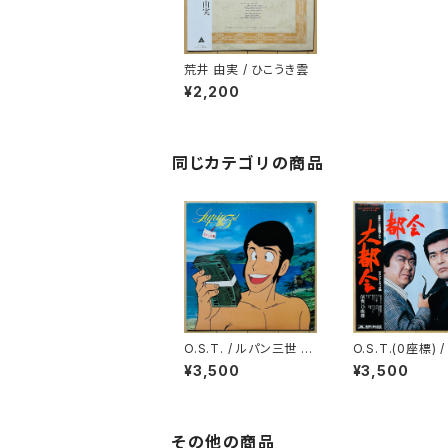
荒井 由実 / ひこうき雲
¥2,200
同じカテゴリの商品
O.S.T. / ルパン三世 P
O.S.T.(0座標) 
ERFECT COLLECTI
会
¥3,500
¥3,500
ON
その他の商品