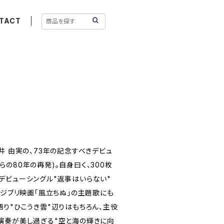
TACT
井 由実の、73年の記念すべきデビュ
Sからの80年の再発)。自身曰く、300枚
デビューシングル"返事はいらない"
にジブリ映画「風立ちぬ」の主題歌にも
り"ひこうき雲"辺りはもちろん、主役
演奏が美し過ぎる"空と海の輝きに向