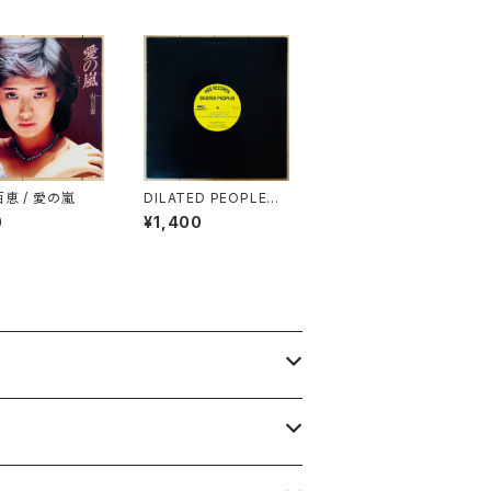
百恵 / 愛の嵐
DILATED PEOPLES /
LIVE ON STAGE
0
¥1,400