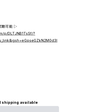
試聴可能 ▷
om/p/DLTJNB1TsSf/?
y_link&igsh=eGpseGZkN2M0d3I
l shipping available