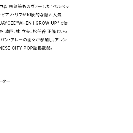
中森 明菜等もカヴァーした"ベルベッ
なピアノ・リフが印象的な隠れ人気
AYCEE"WHEN I GROW UP"で使
野 晴臣、林 立夫、松任谷 正隆といっ
・パン・アレーの面々が参加し、アレン
ESE CITY POP誌掲載盤。
ーター