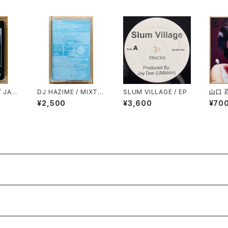
/ JAP
DJ HAZIME / MIXTA
SLUM VILLAGE / EP
山口 
2(CL
PE VOL.7
¥2,500
¥3,600
¥70