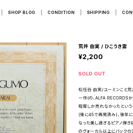
SHOP BLOG
CONDITION
SHIPPING
CON
荒井 由実 / ひこうき雲
¥2,200
SOLD OUT
松任谷 由実/ユーミンこと荒
ー作(の、ALFA RECORD
程度しか売れなかったという
(後に45で再発済み)、後年
なった美し過ぎるピアノ弾き語
のヴォーカル以上にバックの