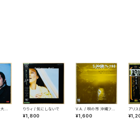
/ 大都
りりィ / 気にしないで
V.A. / 唄の市 沖縄フォ
アリス(A
ーク村
¥1,800
¥1,600
¥1,2