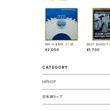
MR. X & MR. Z / MR.
BEAT BANDIT 
X & MR. Z DRINK OL
ANEGGAE MIX 
¥2,000
¥1,700
D GOLD
ASSIC CUTS)
CATEGORY
HIPHOP
12"/7"
日本語ラップ