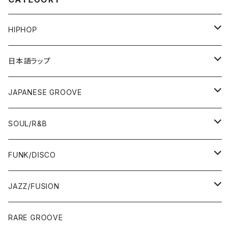
HIPHOP
12"/7"
日本語ラップ
80'S OLD SCHOOL
LP
12"/7"
JAPANESE GROOVE
EARLY 90'S MIDDLE〜NEW SCHOOL
80'S OLD SCHOOL
80'S OLD SCHOOL〜EARLY 90'S
LP
LP
SOUL/R&B
MID〜LATE 90'S
EARLY 90'S MIDDLE〜NEW SCHOOL
MID〜LATE 90'S
80'S OLD SCHOOL〜EARLY 90'S
60'S/70'S
CD/TAPE
7"/12"
LP
FUNK/DISCO
00'S
MID〜LATE 90'S
00'S
MID〜LATE 90'S
80'S
CD-R/DEMO/SAMPLE
60'S/70'S
60'S/70'S
12"/7"
LP
JAZZ/FUSION
10'S〜
00'S
10'S〜
00'S
90'S
CD ALBUM
80'S
80'S
60'S/70'S
70'S
12"/7"
JAZZ
RARE GROOVE