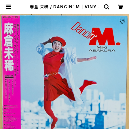
麻倉 未稀 / DANCIN' M | VINYL
DEALER