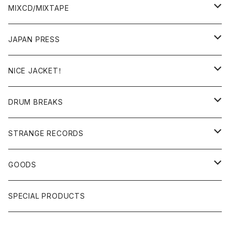
BREAKS/MEGAMIX/CUT UP
MIXCD/MIXTAPE
RE-EDIT/DJ TOOLS
MIXCD
JAPAN PRESS
日本語ラップ
MIXTAPE
LP(+ OBI)
NICE JACKET！
JAPANESE DJ
7"/12"
DONUTS 45
DRUM BREAKS
US, OTHERS DJ
GIRLS
US/UK/OTHERS
STRANGE RECORDS
HIPHOP CLASSIC GALLERY
JAPANESE
DRUM DRUM DRUM/KARAOKE
GOODS
日本語ラップ CLASSIC GALLERY
パチソン/AUDIO CHECK/LIBRARY
BOOK
SPECIAL PRODUCTS
キッズ/プロレス/エロ
OTHERS