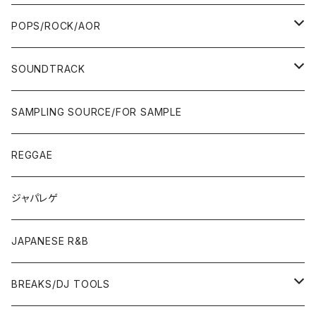
WEST COAST/SOUTH
10'S〜
10'S〜
00'S〜
SINGLE CD
90'S
90'S
80'S
80'S
70'S
FUSION
POPS/ROCK/AOR
JAPAN ONLY RELEASE/REMIX
WEST COAST/SOUTH
CITY POP
TAPE
00'S〜
00'S〜
90'S
90'S/00'S〜
80'S
POPS/S.S.W.
SOUNDTRACK
JAPAN ONLY RELEASE/REMIX
CITY POP
00'S〜
90'S/00'S〜
ROCK/AOR
LP
SAMPLING SOURCE/FOR SAMPLE
JAPANESE
7"/12"
REGGAE
OTHERS
JAPANESE
ジャパレゲ
OTHERS
JAPANESE R&B
BREAKS/DJ TOOLS