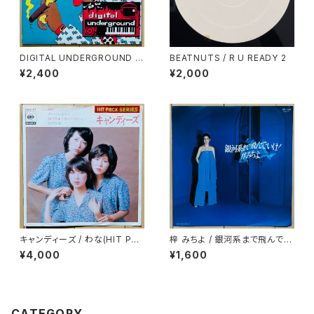
DIGITAL UNDERGROUND /
BEATNUTS / R U READY 2
THE HUMPTY DANCE
¥2,400
¥2,000
キャンディーズ / わな(HIT PAC
梓 みちよ / 銀河系まで飛んでい
K SERIES)
け！
¥4,000
¥1,600
CATEGORY