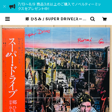
7/13〜8/9 商品3点以上のご購入でノベルティーミッ
クスをプレゼント中！
郷 ひろみ / SUPER DRIVE(スーパ
ー・ドライブ) | VINYL DEALER