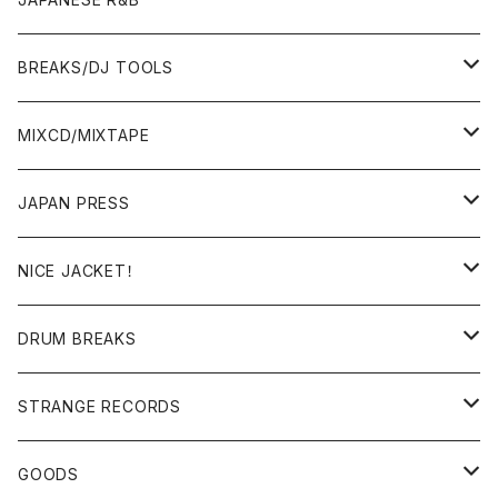
BREAKS/DJ TOOLS
BREAKS/MEGAMIX/CUT UP
MIXCD/MIXTAPE
RE-EDIT/DJ TOOLS
MIXCD
JAPAN PRESS
日本語ラップ
MIXTAPE
LP(+ OBI)
NICE JACKET！
JAPANESE DJ
7"/12"
DONUTS 45
DRUM BREAKS
US, OTHERS DJ
GIRLS
US/UK/OTHERS
STRANGE RECORDS
HIPHOP CLASSIC GALLERY
JAPANESE
DRUM DRUM DRUM/KARAOKE
GOODS