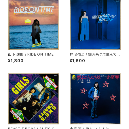
山下 達郎 / RIDE ON TIME
梓 みちよ / 銀河系まで飛んでい
け！
¥1,800
¥1,600
BEASTIE BOYS / SHE'S CR
小室 等 / 愛よこんにちは