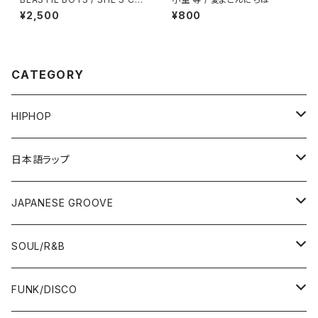
AFTY
¥2,500
¥800
CATEGORY
HIPHOP
12"/7"
日本語ラップ
80'S OLD SCHOOL
LP
12"/7"
JAPANESE GROOVE
EARLY 90'S MIDDLE〜NEW SCHOOL
80'S OLD SCHOOL
80'S OLD SCHOOL〜EARLY 90'S
LP
LP
SOUL/R&B
MID〜LATE 90'S
EARLY 90'S MIDDLE〜NEW SCHOOL
MID〜LATE 90'S
80'S OLD SCHOOL〜EARLY 90'S
60'S/70'S
CD/TAPE
7"/12"
LP
FUNK/DISCO