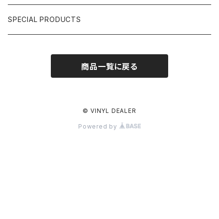
日本語ラップ CLASSIC GALLERY
パチソン/AUDIO CHECK/LIBRARY
BOOK
SPECIAL PRODUCTS
キッズ/プロレス/エロ
OTHERS
商品一覧に戻る
ETC...
© VINYL DEALER
Powered by