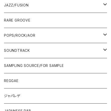
00'S
MID〜LATE 90'S
00'S
MID〜LATE 90'S
80'S
CD-R/DEMO/SAMPLE
60'S/70'S
60'S/70'S
12"/7"
LP
JAZZ/FUSION
10'S〜
00'S
10'S〜
00'S
90'S
CD ALBUM
80'S
80'S
60'S/70'S
70'S
12"/7"
JAZZ
RARE GROOVE
WEST COAST/SOUTH
10'S〜
10'S〜
00'S〜
SINGLE CD
90'S
90'S
80'S
80'S
70'S
FUSION
POPS/ROCK/AOR
JAPAN ONLY RELEASE/REMIX
WEST COAST/SOUTH
CITY POP
TAPE
00'S〜
00'S〜
90'S
90'S/00'S〜
80'S
POPS/S.S.W.
SOUNDTRACK
JAPAN ONLY RELEASE/REMIX
CITY POP
00'S〜
90'S/00'S〜
ROCK/AOR
LP
SAMPLING SOURCE/FOR SAMPLE
JAPANESE
7"/12"
REGGAE
OTHERS
JAPANESE
ジャパレゲ
OTHERS
JAPANESE R&B