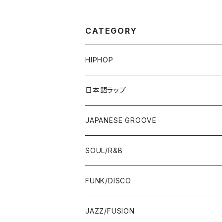
HEAPNESS)(M
R)
CATEGORY
HIPHOP
12"/7"
日本語ラップ
80'S OLD SCHOOL
LP
12"/7"
JAPANESE GROOVE
EARLY 90'S MIDDLE〜NEW SCHOOL
80'S OLD SCHOOL
80'S OLD SCHOOL〜EARLY 90'S
LP
LP
SOUL/R&B
MID〜LATE 90'S
EARLY 90'S MIDDLE〜NEW SCHOOL
MID〜LATE 90'S
80'S OLD SCHOOL〜EARLY 90'S
60'S/70'S
CD/TAPE
7"/12"
LP
FUNK/DISCO
00'S
MID〜LATE 90'S
00'S
MID〜LATE 90'S
80'S
CD-R/DEMO/SAMPLE
60'S/70'S
60'S/70'S
12"/7"
LP
JAZZ/FUSION