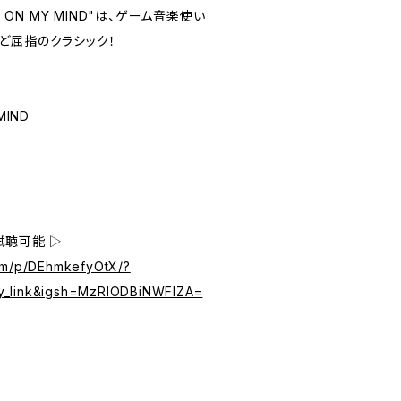
' ON MY MIND"は、ゲーム音楽使い
ど屈指のクラシック！
MIND
試聴可能 ▷
com/p/DEhmkefyOtX/?
y_link&igsh=MzRlODBiNWFlZA=