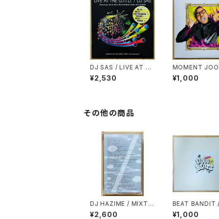
DJ SAS / LIVE AT T
MOMENT JOON
HE G.I.T.D.
ENO HIRA
¥2,530
¥1,000
その他の商品
DJ HAZIME / MIXTA
BEAT BANDIT 
PE VOL.10
ER 1000YEN B
¥2,600
¥1,000
(60 MINUTES 