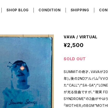
SHOP BLOG
CONDITION
SHIPPING
CON
VAVA / VIRTUAL
¥2,500
SOLD OUT
SUMMITの奇才、VAVAが20
年)。後の2NDアルバム「VV
た"CALL"/"SA-GA"/"L
が光る佳曲ですが、"現実 FEELI
SYNDROME"の2曲がやは
「MOTHER」のBGM"MOT