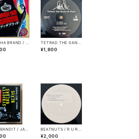
HA BRAND / C
TETRAD THE GANG
な会話
OF FOUR / LAILA
000
¥1,800
BANDIT / JAP
BEATNUTS / R U RE
E STRICTLY B
ADY 2
000
¥2,000
S & BEATS