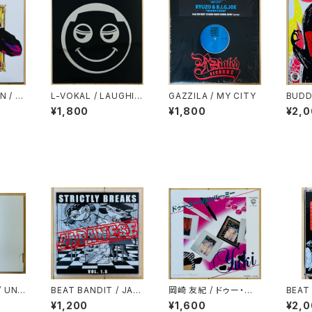
 / T
L-VOKAL / LAUGHI
GAZZILA / MY CITY
BUDD
N' SAMPLER
ODE
¥1,800
¥1,800
¥2,
/ UND
BEAT BANDIT / JAP
岡崎 友紀 / ドゥー・ユ
BEAT 
EATS
ANESE STRICTLY B
ー・リメンバー・ミー
ANES
¥1,200
¥1,600
¥2,
OF C
REAKS & BEATS VO
REAK