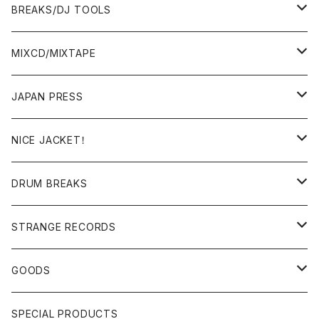
BREAKS/DJ TOOLS
BREAKS/MEGAMIX/CUT UP
MIXCD/MIXTAPE
RE-EDIT/DJ TOOLS
MIXCD
JAPAN PRESS
日本語ラップ
MIXTAPE
LP(+ OBI)
NICE JACKET！
JAPANESE DJ
7"/12"
DONUTS 45
DRUM BREAKS
US, OTHERS DJ
GIRLS
US/UK/OTHERS
STRANGE RECORDS
HIPHOP CLASSIC GALLERY
JAPANESE
DRUM DRUM DRUM/KARAOKE
GOODS
日本語ラップ CLASSIC GALLERY
パチソン/AUDIO CHECK/LIBRARY
BOOK
SPECIAL PRODUCTS