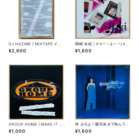
DJ HAZIME / MIXTAPE VOL.
岡崎 友紀 / ドゥー・ユー・リメン
10
バー・ミー
¥2,600
¥1,600
GROUP HOME / MAKE IT IN
梓 みちよ / 銀河系まで飛んでい
LIFE
け！
¥1,000
¥1,600