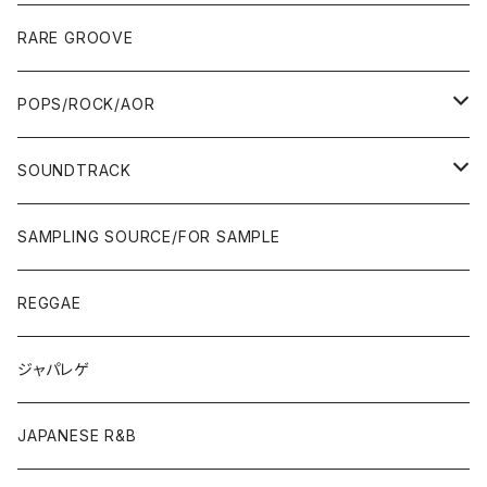
10'S〜
00'S
10'S〜
00'S
90'S
CD ALBUM
80'S
80'S
60'S/70'S
70'S
12"/7"
JAZZ
RARE GROOVE
WEST COAST/SOUTH
10'S〜
10'S〜
00'S〜
SINGLE CD
90'S
90'S
80'S
80'S
70'S
FUSION
POPS/ROCK/AOR
JAPAN ONLY RELEASE/REMIX
WEST COAST/SOUTH
CITY POP
TAPE
00'S〜
00'S〜
90'S
90'S/00'S〜
80'S
POPS/S.S.W.
SOUNDTRACK
JAPAN ONLY RELEASE/REMIX
CITY POP
00'S〜
90'S/00'S〜
ROCK/AOR
LP
SAMPLING SOURCE/FOR SAMPLE
JAPANESE
7"/12"
REGGAE
OTHERS
JAPANESE
ジャパレゲ
OTHERS
JAPANESE R&B