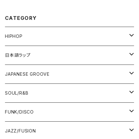
CATEGORY
HIPHOP
12"/7"
日本語ラップ
80'S OLD SCHOOL
LP
12"/7"
JAPANESE GROOVE
EARLY 90'S MIDDLE〜NEW SCHOOL
80'S OLD SCHOOL
80'S OLD SCHOOL〜EARLY 90'S
LP
LP
SOUL/R&B
MID〜LATE 90'S
EARLY 90'S MIDDLE〜NEW SCHOOL
MID〜LATE 90'S
80'S OLD SCHOOL〜EARLY 90'S
60'S/70'S
CD/TAPE
7"/12"
LP
FUNK/DISCO
00'S
MID〜LATE 90'S
00'S
MID〜LATE 90'S
80'S
CD-R/DEMO/SAMPLE
60'S/70'S
60'S/70'S
12"/7"
LP
JAZZ/FUSION