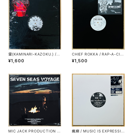
雷(KAMINARI-KAZOKU.) /
CHIEF ROKKA / RAP-A-CIT
雷電
Y EP
¥1,600
¥1,500
MIC JACK PRODUCTION /
瘋癲 / MUSIC IS EXPRESSIO