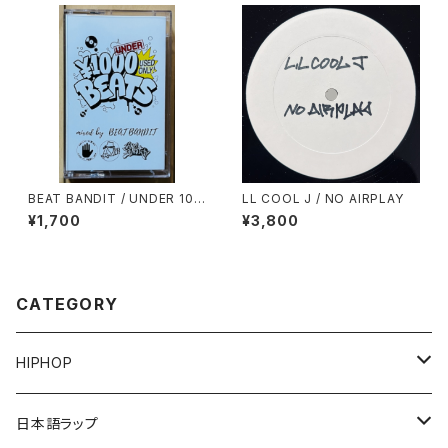
BEAT BANDIT / UNDER 100
LL COOL J / NO AIRPLAY
0YEN BEATS(60 MINUTES
¥1,700
¥3,800
OF CHEAPNESS)
CATEGORY
HIPHOP
12"/7"
日本語ラップ