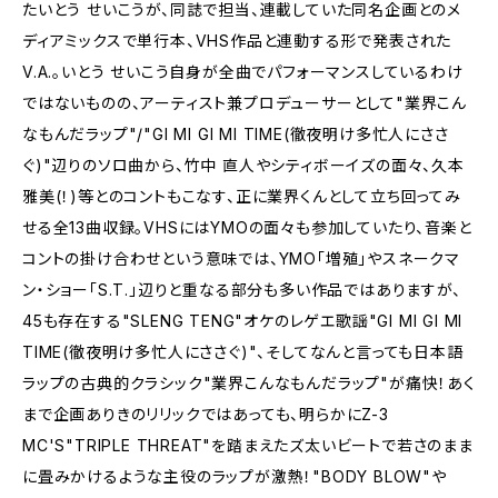
たいとう せいこうが、同誌で担当、連載していた同名企画とのメ
ディアミックスで単行本、VHS作品と連動する形で発表された
V.A.。いとう せいこう自身が全曲でパフォーマンスしているわけ
ではないものの、アーティスト兼プロデューサーとして"業界こん
なもんだラップ"/"GI MI GI MI TIME(徹夜明け多忙人にささ
ぐ)"辺りのソロ曲から、竹中 直人やシティボーイズの面々、久本
雅美(！)等とのコントもこなす、正に業界くんとして立ち回ってみ
せる全13曲収録。VHSにはYMOの面々も参加していたり、音楽と
コントの掛け合わせという意味では、YMO「増殖」やスネークマ
ン・ショー「S.T.」辺りと重なる部分も多い作品ではありますが、
45も存在する"SLENG TENG"オケのレゲエ歌謡"GI MI GI MI
TIME(徹夜明け多忙人にささぐ)"、そしてなんと言っても日本語
ラップの古典的クラシック"業界こんなもんだラップ"が痛快！あく
まで企画ありきのリリックではあっても、明らかにZ-3
MC'S"TRIPLE THREAT"を踏まえたズ太いビートで若さのまま
に畳みかけるような主役のラップが激熱！"BODY BLOW"や