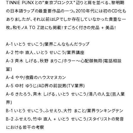
TINNIE PUNXとの"東京ブロンクス"辺りと肩を並べる、黎明期
の日本語ラップの最重要作品の一つ。2010年代には初のCD化も
ありましたが、それ以前はLPでしか存在していなかった貴重な一
枚。和モノA TO Z誌にも掲載！すごろく付きの完品 + 美品！
A-1 いとう せいこう/業界こんなもんだラップ
A-2 竹中 直人、いとう せいこう/業界講座
A-3 斉木 しげる、秋野 まりこ/ホラー〜心配御無用(電話相談
室)
A-4 やや/夜霧のハウスマヌカン
A-5 中村 ゆうじ/AD界の前説男(TV業界)
A-6 きたろう、斉木 しげる、いとう せいこう/清八の人生(芸人業
界)
B-1 いとう せいこう、ふせえり、大竹 まこと/業界ランキングテン
B-2 ふせえり、竹中 直人 + いとう せいこう/スタイリストの発音
における若干の考察