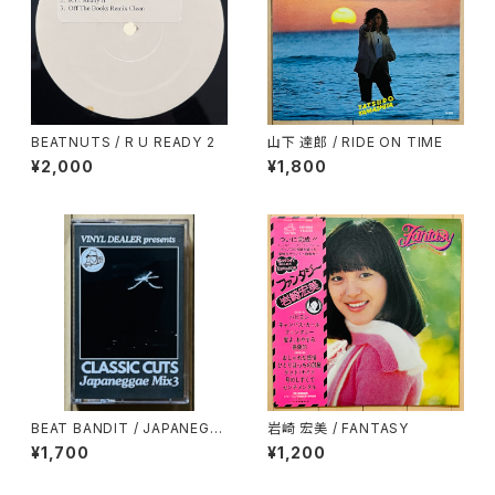
BEATNUTS / R U READY 2
山下 達郎 / RIDE ON TIME
¥2,000
¥1,800
BEAT BANDIT / JAPANEGG
岩崎 宏美 / FANTASY
AE MIX 3(CLASSIC CUTS)
¥1,700
¥1,200