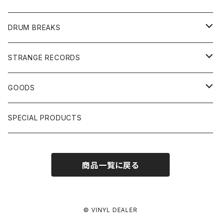
JAPANESE DJ
7"/12"
DONUTS 45
DRUM BREAKS
US, OTHERS DJ
GIRLS
US/UK/OTHERS
STRANGE RECORDS
HIPHOP CLASSIC GALLERY
JAPANESE
DRUM DRUM DRUM/KARAOKE
GOODS
日本語ラップ CLASSIC GALLERY
パチソン/AUDIO CHECK/LIBRARY
BOOK
SPECIAL PRODUCTS
キッズ/プロレス/エロ
OTHERS
商品一覧に戻る
ETC...
© VINYL DEALER