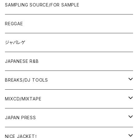
90'S/00'S〜
ROCK/AOR
LP
SAMPLING SOURCE/FOR SAMPLE
JAPANESE
7"/12"
REGGAE
OTHERS
JAPANESE
ジャパレゲ
OTHERS
JAPANESE R&B
BREAKS/DJ TOOLS
BREAKS/MEGAMIX/CUT UP
MIXCD/MIXTAPE
RE-EDIT/DJ TOOLS
MIXCD
JAPAN PRESS
日本語ラップ
MIXTAPE
LP(+ OBI)
NICE JACKET！