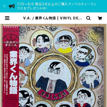
7/13〜8/9 商品3点以上のご購入でノベルティーミッ
クスをプレゼント中！
V.A. / 業界くん物語 | VINYL DEAL
ER