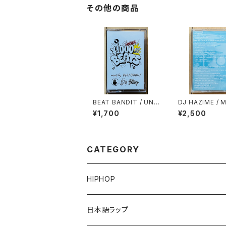
その他の商品
BEAT BANDIT / UND
DJ HAZIME / 
ER 1000YEN BEATS
PE VOL.7
¥1,700
¥2,500
(60 MINUTES OF C
HEAPNESS)
CATEGORY
HIPHOP
12"/7"
日本語ラップ