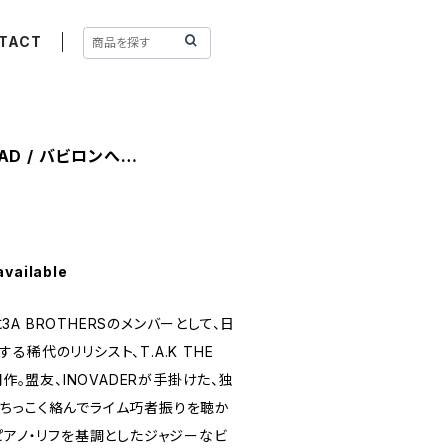
TACT
EAD / バビロンへ…
available
に3A BROTHERSのメンバーとして、日
稀代のリリシスト、T.A.K THE
期作。盟友、INOVADERが手掛けた、独
ちっこく絡んでライム巧者振りを聴か
ピアノ・リフを基調としたジャジーなビ