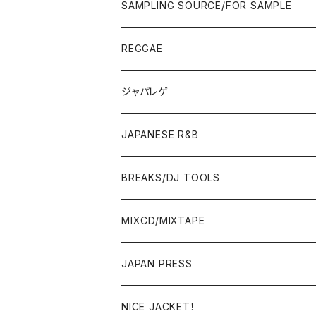
ROCK/AOR
LP
SAMPLING SOURCE/FOR SAMPLE
JAPANESE
7"/12"
REGGAE
OTHERS
JAPANESE
ジャパレゲ
OTHERS
JAPANESE R&B
BREAKS/DJ TOOLS
BREAKS/MEGAMIX/CUT UP
MIXCD/MIXTAPE
RE-EDIT/DJ TOOLS
MIXCD
JAPAN PRESS
日本語ラップ
MIXTAPE
LP(+ OBI)
NICE JACKET！