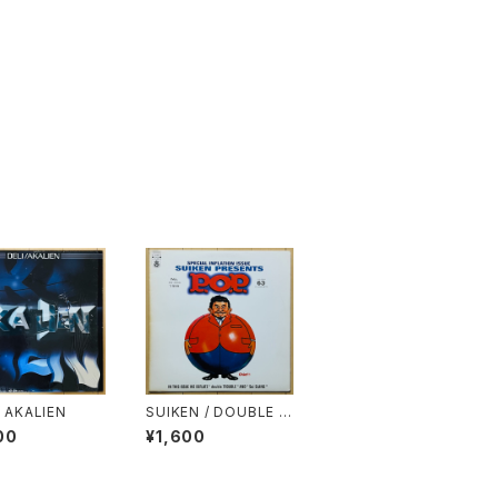
/ AKALIEN
SUIKEN / DOUBLE T
ROUBLE
00
¥1,600