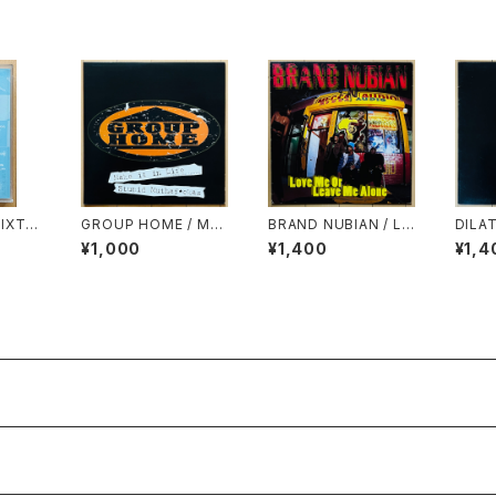
MIXTA
GROUP HOME / MA
BRAND NUBIAN / LO
DILA
KE IT IN LIFE
VE ME OR LEAVE ME
LIVE
¥1,000
¥1,400
¥1,4
ALONE