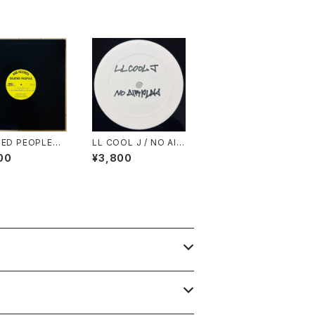
TED PEOPLES /
LL COOL J / NO AIR
 ON STAGE
PLAY
00
¥3,800