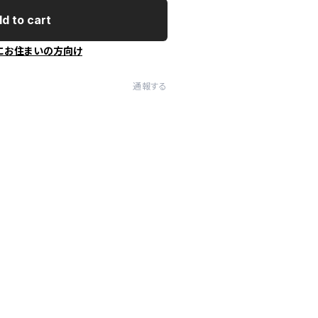
d to cart
にお住まいの方向け
通報する