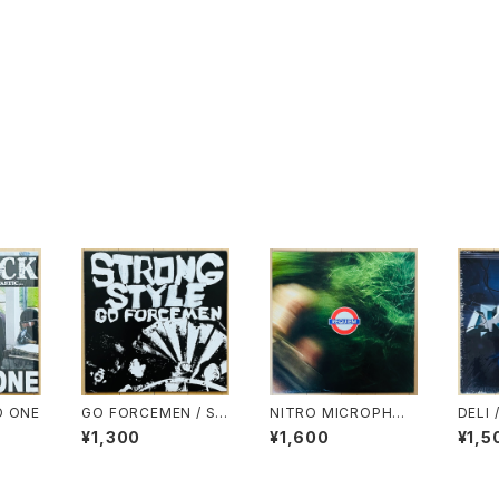
D ONE
GO FORCEMEN / ST
NITRO MICROPHON
DELI 
RONG STYLE
E UNDERGROUND(S
¥1,300
¥1,600
¥1,5
-WORD/MACKA-CHI
N/GORE-TEX) / REQ
UIEM