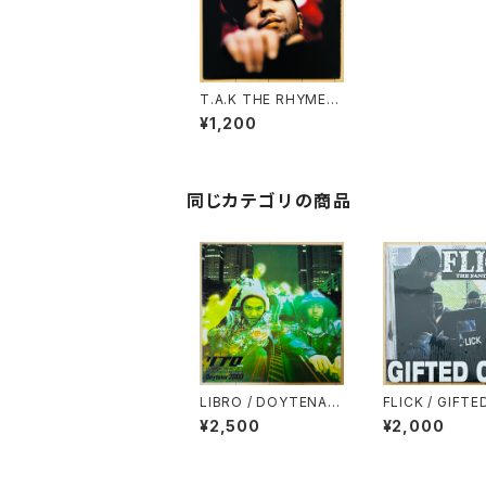
T.A.K THE RHYMEH
EAD / バビロンへ…
¥1,200
同じカテゴリの商品
LIBRO / DOYTENA 2
FLICK / GIFTE
000
¥2,500
¥2,000