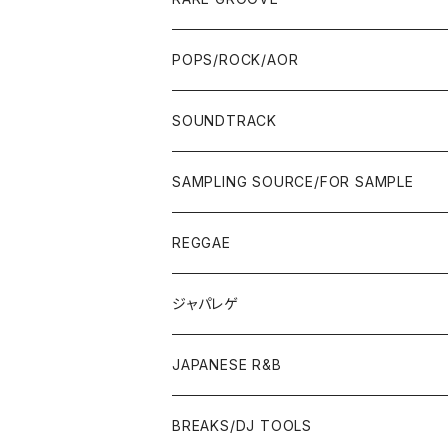
WEST COAST/SOUTH
10'S〜
10'S〜
00'S〜
SINGLE CD
90'S
90'S
80'S
80'S
70'S
FUSION
POPS/ROCK/AOR
JAPAN ONLY RELEASE/REMIX
WEST COAST/SOUTH
CITY POP
TAPE
00'S〜
00'S〜
90'S
90'S/00'S〜
80'S
POPS/S.S.W.
SOUNDTRACK
JAPAN ONLY RELEASE/REMIX
CITY POP
00'S〜
90'S/00'S〜
ROCK/AOR
LP
SAMPLING SOURCE/FOR SAMPLE
JAPANESE
7"/12"
REGGAE
OTHERS
JAPANESE
ジャパレゲ
OTHERS
JAPANESE R&B
BREAKS/DJ TOOLS