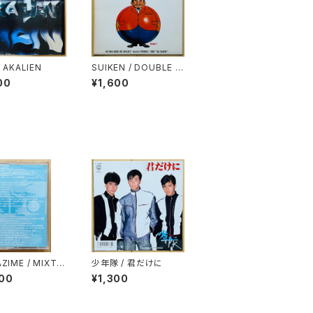
/ AKALIEN
SUIKEN / DOUBLE T
ROUBLE
00
¥1,600
ZIME / MIXTA
少年隊 / 君だけに
OL.7
00
¥1,300