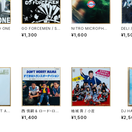
D ONE
GO FORCEMEN / ST
NITRO MICROPHON
DELI 
RONG STYLE
E UNDERGROUND(S
¥1,300
¥1,600
¥1,5
-WORD/MACKA-CHI
N/GORE-TEX) / REQ
UIEM
IT AL
西 慎嗣 & ロード・ロー
結城 貢 / 小言
DJ HA
AE &
ド・ローディ・ミス・クロ
PE V
¥1,400
¥1,500
¥2,5
MIX)
ーディ・グループ / DO
N'T WORRY MAMA