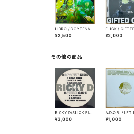
LIBRO / DOYTENA 2
FLICK / GIFTE
000
¥2,500
¥2,000
その他の商品
RICKY D(SLICK RIC
A.D.O.R. / LET 
K) / 6 TRACKS EP
L HANG OUT(R
¥3,000
¥1,000
CHRISTIAN RE