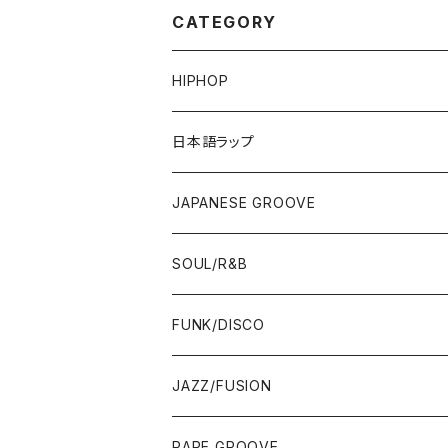
CATEGORY
HIPHOP
12"/7"
日本語ラップ
80'S OLD SCHOOL
LP
12"/7"
JAPANESE GROOVE
EARLY 90'S MIDDLE〜NEW SCHOOL
80'S OLD SCHOOL
80'S OLD SCHOOL〜EARLY 90'S
LP
LP
SOUL/R&B
MID〜LATE 90'S
EARLY 90'S MIDDLE〜NEW SCHOOL
MID〜LATE 90'S
80'S OLD SCHOOL〜EARLY 90'S
60'S/70'S
CD/TAPE
7"/12"
LP
FUNK/DISCO
00'S
MID〜LATE 90'S
00'S
MID〜LATE 90'S
80'S
CD-R/DEMO/SAMPLE
60'S/70'S
60'S/70'S
12"/7"
LP
JAZZ/FUSION
10'S〜
00'S
10'S〜
00'S
90'S
CD ALBUM
80'S
80'S
60'S/70'S
70'S
12"/7"
JAZZ
RARE GROOVE