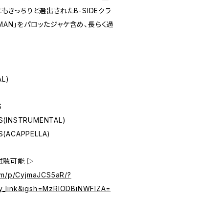
.1」にもきっちりと選出されたB-SIDEクラ
ST MAN」をパロッたジャケ含め、長らく過
L)
S
ES(INSTRUMENTAL)
ES(ACAPPELLA)
試聴可能 ▷
com/p/CyjmaJCS5aR/?
y_link&igsh=MzRlODBiNWFlZA=