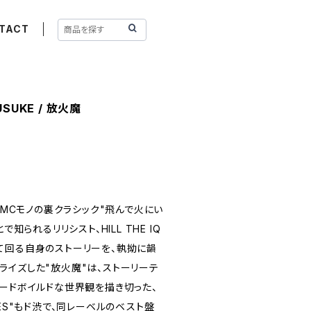
TACT
OUSUKE / 放火魔
カーMCモノの裏クラシック"飛んで火にい
で知られるリリシスト、HILL THE IQ
て回る自身のストーリーを、執拗に韻
ライズした"放火魔"は、ストーリーテ
ハードボイルドな世界観を描き切った、
BLUES"もド渋で、同レーベルのベスト盤