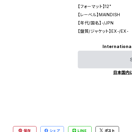
【フォーマット】12"
【レーベル】MAINDISH
【年代/国名】-/JPN
【盤質/ジャケット】EX-/EX-
Internationa
日本国内
保存
シェア
LINE
ポスト