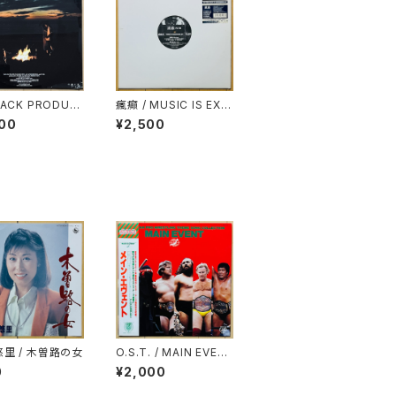
JACK PRODUC
瘋癲 / MUSIC IS EXP
 / SEVEN SEAS
RESSION EP
00
¥2,500
GE
悠里 / 木曽路の女
O.S.T. / MAIN EVEN
T(全日本プロレス・テー
0
¥2,000
マ・ソング・コレクショ
ン)