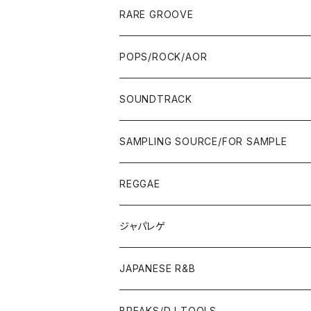
10'S〜
00'S
10'S〜
00'S
90'S
CD ALBUM
80'S
80'S
60'S/70'S
70'S
12"/7"
JAZZ
RARE GROOVE
WEST COAST/SOUTH
10'S〜
10'S〜
00'S〜
SINGLE CD
90'S
90'S
80'S
80'S
70'S
FUSION
POPS/ROCK/AOR
JAPAN ONLY RELEASE/REMIX
WEST COAST/SOUTH
CITY POP
TAPE
00'S〜
00'S〜
90'S
90'S/00'S〜
80'S
POPS/S.S.W.
SOUNDTRACK
JAPAN ONLY RELEASE/REMIX
CITY POP
00'S〜
90'S/00'S〜
ROCK/AOR
LP
SAMPLING SOURCE/FOR SAMPLE
JAPANESE
7"/12"
REGGAE
OTHERS
JAPANESE
ジャパレゲ
OTHERS
JAPANESE R&B
BREAKS/DJ TOOLS