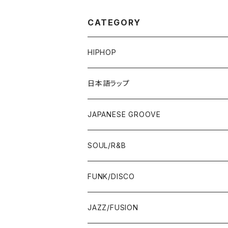
CATEGORY
HIPHOP
12"/7"
日本語ラップ
80'S OLD SCHOOL
LP
12"/7"
JAPANESE GROOVE
EARLY 90'S MIDDLE〜NEW SCHOOL
80'S OLD SCHOOL
80'S OLD SCHOOL〜EARLY 90'S
LP
LP
SOUL/R&B
MID〜LATE 90'S
EARLY 90'S MIDDLE〜NEW SCHOOL
MID〜LATE 90'S
80'S OLD SCHOOL〜EARLY 90'S
60'S/70'S
CD/TAPE
7"/12"
LP
FUNK/DISCO
00'S
MID〜LATE 90'S
00'S
MID〜LATE 90'S
80'S
CD-R/DEMO/SAMPLE
60'S/70'S
60'S/70'S
12"/7"
LP
JAZZ/FUSION