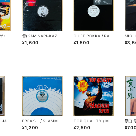
 ザ・グ
雷(KAMINARI-KAZO
CHIEF ROKKA / RAP
MIC 
アリズ
KU.) / 雷電
-A-CITY EP
TION
¥1,600
¥1,500
¥3,5
VOYA
/ JAP
FREAK-L / SLAMMI
TOP QUALITY / MA
原田 
TLY B
N'
GNUM OPUS
¥1,300
¥2,500
¥70
S