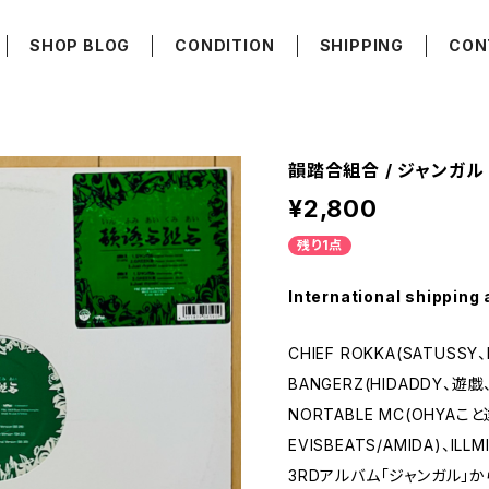
SHOP BLOG
CONDITION
SHIPPING
CON
韻踏合組合 / ジャンガル
¥2,800
残り1点
International shipping 
CHIEF ROKKA(SATUSSY
BANGERZ(HIDADDY、遊戯
NORTABLE MC(OHYAこ
EVISBEATS/AMIDA)、I
3RDアルバム「ジャンガル」