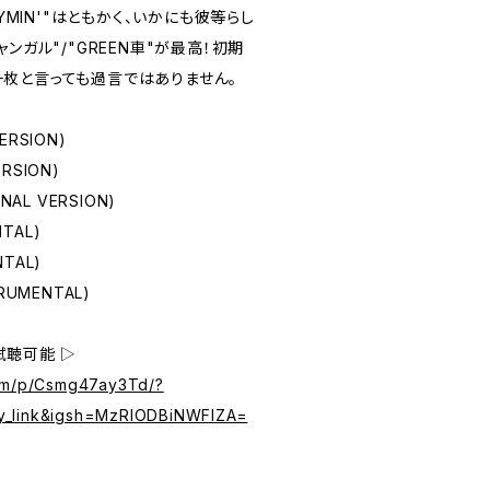
HYMIN'"はともかく、いかにも彼等らし
ンガル"/"GREEN車"が最高！初期
枚と言っても過言ではありません。
ERSION)
RSION)
INAL VERSION)
TAL)
NTAL)
TRUMENTAL)
試聴可能 ▷
com/p/Csmg47ay3Td/?
y_link&igsh=MzRlODBiNWFlZA=