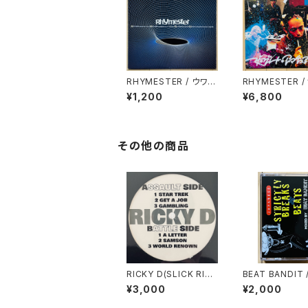
RHYMESTER / ウワサ
RHYMESTER /
の真相
レート・アマチュ
¥1,200
¥6,800
ム
その他の商品
RICKY D(SLICK RIC
BEAT BANDIT 
K) / 6 TRACKS EP
ANESE STRIC
¥3,000
¥2,000
REAKS & BEAT