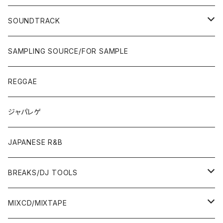
JAPAN ONLY RELEASE/REMIX
WEST COAST/SOUTH
CITY POP
TAPE
00'S〜
00'S〜
90'S
90'S/00'S〜
80'S
POPS/S.S.W.
SOUNDTRACK
JAPAN ONLY RELEASE/REMIX
CITY POP
00'S〜
90'S/00'S〜
ROCK/AOR
LP
SAMPLING SOURCE/FOR SAMPLE
JAPANESE
7"/12"
REGGAE
OTHERS
JAPANESE
ジャパレゲ
OTHERS
JAPANESE R&B
BREAKS/DJ TOOLS
BREAKS/MEGAMIX/CUT UP
MIXCD/MIXTAPE