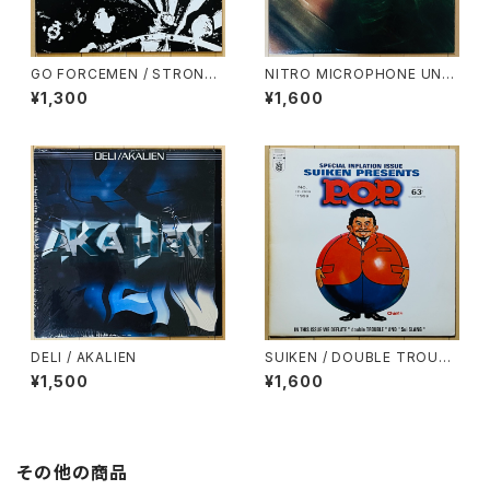
GO FORCEMEN / STRONG
NITRO MICROPHONE UND
STYLE
ERGROUND(S-WORD/MAC
¥1,300
¥1,600
KA-CHIN/GORE-TEX) / REQ
UIEM
DELI / AKALIEN
SUIKEN / DOUBLE TROUBL
E
¥1,500
¥1,600
その他の商品