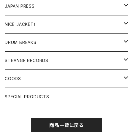
RE-EDIT/DJ TOOLS
MIXCD
JAPAN PRESS
日本語ラップ
MIXTAPE
LP(+ OBI)
NICE JACKET！
JAPANESE DJ
7"/12"
DONUTS 45
DRUM BREAKS
US, OTHERS DJ
GIRLS
US/UK/OTHERS
STRANGE RECORDS
HIPHOP CLASSIC GALLERY
JAPANESE
DRUM DRUM DRUM/KARAOKE
GOODS
日本語ラップ CLASSIC GALLERY
パチソン/AUDIO CHECK/LIBRARY
BOOK
SPECIAL PRODUCTS
キッズ/プロレス/エロ
OTHERS
商品一覧に戻る
ETC...