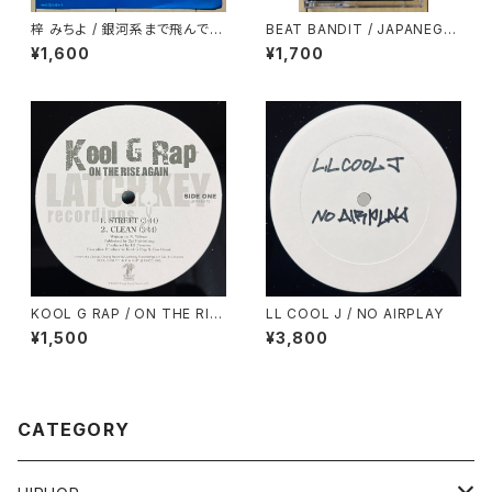
梓 みちよ / 銀河系まで飛んでい
BEAT BANDIT / JAPANEGG
け！
AE MIX 2(CLASSIC CUTS)
¥1,600
¥1,700
KOOL G RAP / ON THE RIS
LL COOL J / NO AIRPLAY
E AGAIN
¥1,500
¥3,800
CATEGORY