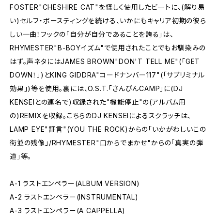
FOSTER"CHESHIRE CAT"を怪しく使用したビートに、(解り易
い)セルフ・ボースティングを続ける、いかにもキャリア初期の彼ら
しい一曲！フックの「自分が自分であることを誇る」は、
RHYMESTER"B-BOYイズム"で使用されたことでもお馴染みの
はず。声ネタにはJAMES BROWN"DON'T TELL ME"(「GET
DOWN！」)とKING GIDDRA"コードナンバー117"(「サブリミナル
効果」)等を使用。裏には、O.S.T.「さんぴんCAMP」に(DJ
KENSEIとの連名で)収録された"機能停止"の(アルバム用
の)REMIXを収録。こちらのDJ KENSEIによるスクラッチは、
LAMP EYE"証言"(YOU THE ROCK)からの「いかがわしいこの
街並の残像」/RHYMESTER"口からでまかせ"からの「真実の弾
道」等。
A-1 ラストエンペラー(ALBUM VERSION)
A-2 ラストエンペラー(INSTRUMENTAL)
A-3 ラストエンペラー(A CAPPELLA)