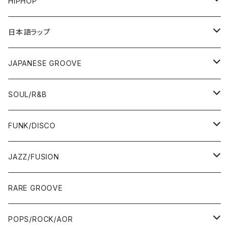
HIPHOP
12"/7"
日本語ラップ
80'S OLD SCHOOL
LP
12"/7"
JAPANESE GROOVE
EARLY 90'S MIDDLE〜NEW SCHOOL
80'S OLD SCHOOL
80'S OLD SCHOOL〜EARLY 90'S
LP
LP
SOUL/R&B
MID〜LATE 90'S
EARLY 90'S MIDDLE〜NEW SCHOOL
MID〜LATE 90'S
80'S OLD SCHOOL〜EARLY 90'S
60'S/70'S
CD/TAPE
7"/12"
LP
FUNK/DISCO
00'S
MID〜LATE 90'S
00'S
MID〜LATE 90'S
80'S
CD-R/DEMO/SAMPLE
60'S/70'S
60'S/70'S
12"/7"
LP
JAZZ/FUSION
10'S〜
00'S
10'S〜
00'S
90'S
CD ALBUM
80'S
80'S
60'S/70'S
70'S
12"/7"
JAZZ
RARE GROOVE
WEST COAST/SOUTH
10'S〜
10'S〜
00'S〜
SINGLE CD
90'S
90'S
80'S
80'S
70'S
FUSION
POPS/ROCK/AOR