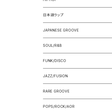
12"/7"
日本語ラップ
80'S OLD SCHOOL
LP
12"/7"
JAPANESE GROOVE
EARLY 90'S MIDDLE〜NEW SCHOOL
80'S OLD SCHOOL
80'S OLD SCHOOL〜EARLY 90'S
LP
LP
SOUL/R&B
MID〜LATE 90'S
EARLY 90'S MIDDLE〜NEW SCHOOL
MID〜LATE 90'S
80'S OLD SCHOOL〜EARLY 90'S
60'S/70'S
CD/TAPE
7"/12"
LP
FUNK/DISCO
00'S
MID〜LATE 90'S
00'S
MID〜LATE 90'S
80'S
CD-R/DEMO/SAMPLE
60'S/70'S
60'S/70'S
12"/7"
LP
JAZZ/FUSION
10'S〜
00'S
10'S〜
00'S
90'S
CD ALBUM
80'S
80'S
60'S/70'S
70'S
12"/7"
JAZZ
RARE GROOVE
WEST COAST/SOUTH
10'S〜
10'S〜
00'S〜
SINGLE CD
90'S
90'S
80'S
80'S
70'S
FUSION
POPS/ROCK/AOR