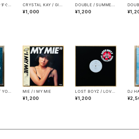
 今すぐ
CRYSTAL KAY / GIR
DOUBLE / SUMMER
DOUB
L'S NIGHT
TIME
¥1,000
¥1,200
¥1,2
/ YO！
MIE / I MY MIE
LOST BOYZ / LOVE,
DJ HA
PEACE & NAPPINES
PE V
¥1,200
¥1,200
¥2,5
S