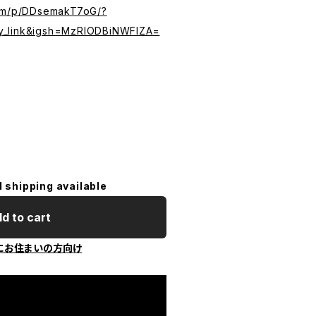
com/p/DDsemakT7oG/?
y_link&igsh=MzRlODBiNWFlZA=
l shipping available
d to cart
にお住まいの方向け