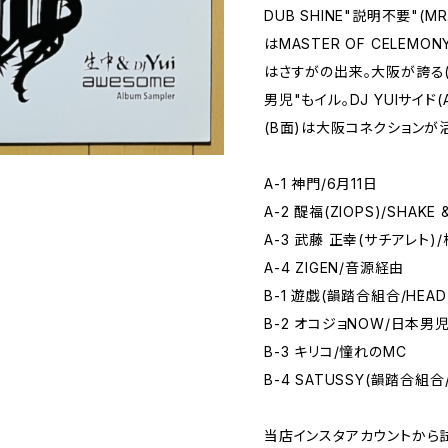
DUB SHINE"説明不要"(MR
はMASTER OF CELEM
はさすがの出来。大阪が誇る(
男児"もイル。DJ YUIサイ
(B面)は大阪コネクションが
A-1 神門/6月11日
A-2 醍福(ZIOPS)/SHAKE 
A-3 武藤 正幸(サチアレト)
A-4 ZIGEN/音源経由
B-1 遊戯(韻踏合組合/HEAD 
B-2 オコジョNOW/日本男
B-3 キリコ/憧れのMC
B-4 SATUSSY(韻踏合組合/
当店インスタアカウントから