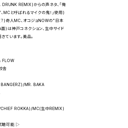
. DRUNK REMIX)からの声ネタ、「俺
ONY、MCと呼ばれるマイクの鬼！」使用)
？)奇人MC、オコジョNOWの"日本
ド(A面)は神戸コネクション、生中サイド
活きています。美品。
& FLOW
/校舎
BANGERZ)/MR. BAKA
児
CHIEF ROKKA)/MC(生中REMIX)
試聴可能 ▷