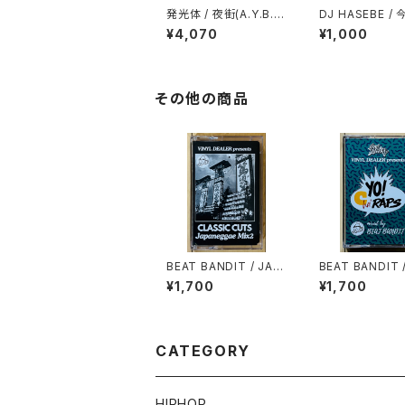
発光体 / 夜街(A.Y.B. F
DJ HASEBE /
ORCE REMIX)
欲しい
¥4,070
¥1,000
その他の商品
BEAT BANDIT / JAP
BEAT BANDIT 
ANEGGAE MIX 2(CL
CHA' RAPS
¥1,700
¥1,700
ASSIC CUTS)
CATEGORY
HIPHOP