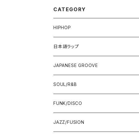
CATEGORY
HIPHOP
12"/7"
日本語ラップ
80'S OLD SCHOOL
LP
12"/7"
JAPANESE GROOVE
EARLY 90'S MIDDLE〜NEW SCHOOL
80'S OLD SCHOOL
80'S OLD SCHOOL〜EARLY 90'S
LP
LP
SOUL/R&B
MID〜LATE 90'S
EARLY 90'S MIDDLE〜NEW SCHOOL
MID〜LATE 90'S
80'S OLD SCHOOL〜EARLY 90'S
60'S/70'S
CD/TAPE
7"/12"
LP
FUNK/DISCO
00'S
MID〜LATE 90'S
00'S
MID〜LATE 90'S
80'S
CD-R/DEMO/SAMPLE
60'S/70'S
60'S/70'S
12"/7"
LP
JAZZ/FUSION
10'S〜
00'S
10'S〜
00'S
90'S
CD ALBUM
80'S
80'S