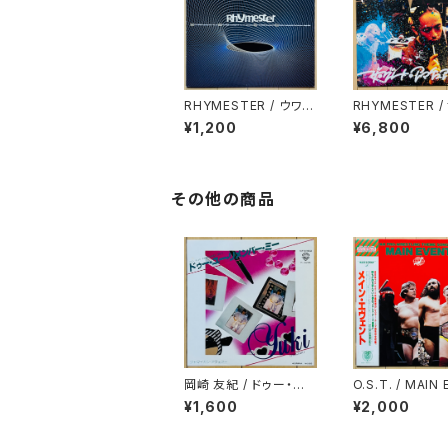
RHYMESTER / ウワサ
RHYMESTER /
の真相
レート・アマチュ
¥1,200
¥6,800
ム
その他の商品
岡崎 友紀 / ドゥー・ユ
O.S.T. / MAIN
ー・リメンバー・ミー
T(全日本プロレ
¥1,600
¥2,000
マ・ソング・コレ
ン)