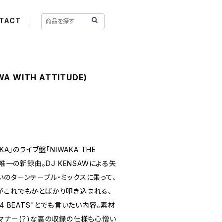
TACT
WA WITH ATTITUDE)
A」のライブ盤「NIWAKA THE
)唯一の新録曲。DJ KENSAWによる矢
のターンテーブル・ミックスに乗って、
がこれでもかとばかり叩き込まれる、
N' 4 BEATS"とでも言いたい内容。素材
マナー(？)な裏の収録の仕様も心憎い