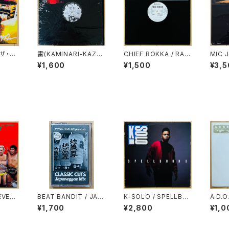
 ザ・グ
雷(KAMINARI-KAZO
CHIEF ROKKA / RAP
MIC 
アリズ
KU.) / 雷電
-A-CITY EP
TION
¥1,600
¥1,500
¥3,5
VOYA
 EVEN
BEAT BANDIT / JAP
K-SOLO / SPELLBO
A.D.O
ス・テー
ANEGGAE MIX(CLAS
UND
L HA
¥1,700
¥2,800
¥1,0
クショ
SIC CUTS)
CHRI