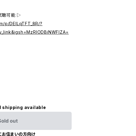
試聴可能 ▷
om/p/DElLqTFT_8R/?
y_link&igsh=MzRlODBiNWFlZA=
l shipping available
Sold out
にお住まいの方向け