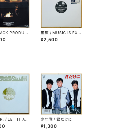
JACK PRODUC
瘋癲 / MUSIC IS EXP
 / SEVEN SEAS
RESSION EP
00
¥2,500
GE
.R. / LET IT AL
少年隊 / 君だけに
NG OUT(RAE &
00
¥1,300
STIAN REMIX)