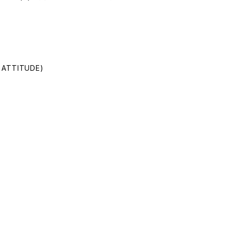
。
H ATTITUDE)