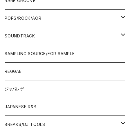
12"/7"
JAZZ
RARE GROOVE
WEST COAST/SOUTH
10'S〜
10'S〜
00'S〜
SINGLE CD
90'S
90'S
80'S
80'S
70'S
FUSION
POPS/ROCK/AOR
JAPAN ONLY RELEASE/REMIX
WEST COAST/SOUTH
CITY POP
TAPE
00'S〜
00'S〜
90'S
90'S/00'S〜
80'S
POPS/S.S.W.
SOUNDTRACK
JAPAN ONLY RELEASE/REMIX
CITY POP
00'S〜
90'S/00'S〜
ROCK/AOR
LP
SAMPLING SOURCE/FOR SAMPLE
JAPANESE
7"/12"
REGGAE
OTHERS
JAPANESE
ジャパレゲ
OTHERS
JAPANESE R&B
BREAKS/DJ TOOLS