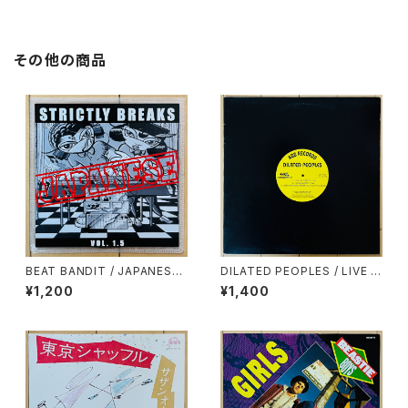
その他の商品
BEAT BANDIT / JAPANESE
DILATED PEOPLES / LIVE O
STRICTLY BREAKS & BEAT
N STAGE
¥1,200
¥1,400
S VOL.1.5(特典CD-R付)