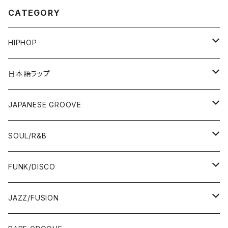
CATEGORY
HIPHOP
12"/7"
日本語ラップ
80'S OLD SCHOOL
LP
12"/7"
JAPANESE GROOVE
EARLY 90'S MIDDLE〜NEW SCHOOL
80'S OLD SCHOOL
80'S OLD SCHOOL〜EARLY 90'S
LP
LP
SOUL/R&B
MID〜LATE 90'S
EARLY 90'S MIDDLE〜NEW SCHOOL
MID〜LATE 90'S
80'S OLD SCHOOL〜EARLY 90'S
60'S/70'S
CD/TAPE
7"/12"
LP
FUNK/DISCO
00'S
MID〜LATE 90'S
00'S
MID〜LATE 90'S
80'S
CD-R/DEMO/SAMPLE
60'S/70'S
60'S/70'S
12"/7"
LP
JAZZ/FUSION
10'S〜
00'S
10'S〜
00'S
90'S
CD ALBUM
80'S
80'S
60'S/70'S
70'S