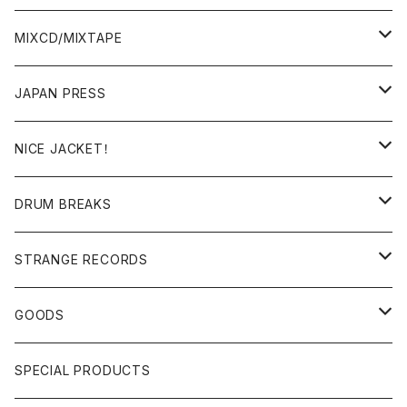
BREAKS/MEGAMIX/CUT UP
MIXCD/MIXTAPE
RE-EDIT/DJ TOOLS
MIXCD
JAPAN PRESS
日本語ラップ
MIXTAPE
LP(+ OBI)
NICE JACKET！
JAPANESE DJ
7"/12"
DONUTS 45
DRUM BREAKS
US, OTHERS DJ
GIRLS
US/UK/OTHERS
STRANGE RECORDS
HIPHOP CLASSIC GALLERY
JAPANESE
DRUM DRUM DRUM/KARAOKE
GOODS
日本語ラップ CLASSIC GALLERY
パチソン/AUDIO CHECK/LIBRARY
BOOK
SPECIAL PRODUCTS