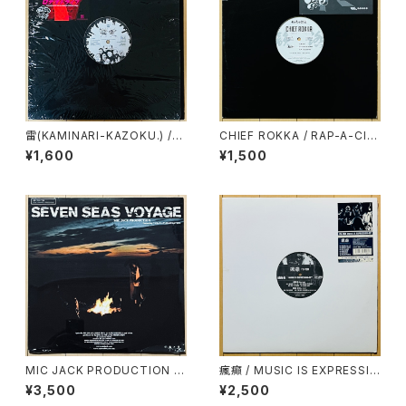
雷(KAMINARI-KAZOKU.) /
CHIEF ROKKA / RAP-A-CIT
雷電
Y EP
¥1,600
¥1,500
MIC JACK PRODUCTION /
瘋癲 / MUSIC IS EXPRESSIO
SEVEN SEAS VOYAGE
N EP
¥3,500
¥2,500