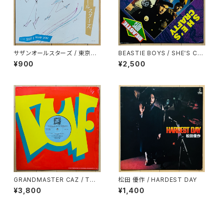
サザンオールスターズ / 東京シ
BEASTIE BOYS / SHE'S CR
ャッフル
AFTY
¥900
¥2,500
GRANDMASTER CAZ / TO
松田 優作 / HARDEST DAY
ALL THE PARTY PEOPLE
¥3,800
¥1,400