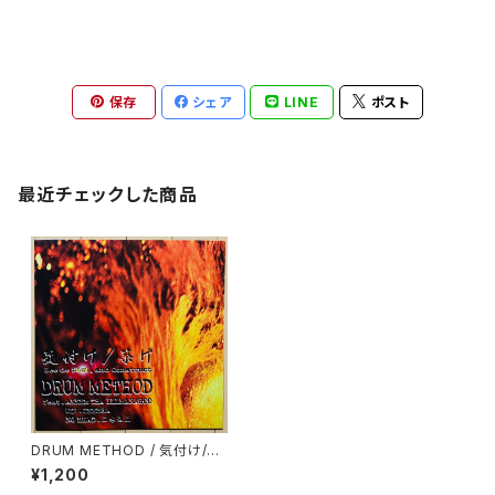
保存
シェア
LINE
ポスト
最近チェックした商品
DRUM METHOD / 気付け/築
け
¥1,200