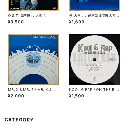
O.S.T.(0座標) / 大都会
梓 みちよ / 銀河系まで飛んでい
け！
¥3,500
¥1,600
MR. X & MR. Z / MR. X & M
KOOL G RAP / ON THE RIS
R. Z DRINK OLD GOLD
E AGAIN
¥2,000
¥1,500
CATEGORY