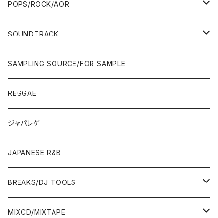
80'S
80'S
70'S
FUSION
POPS/ROCK/AOR
JAPAN ONLY RELEASE/REMIX
WEST COAST/SOUTH
CITY POP
TAPE
00'S〜
00'S〜
90'S
90'S/00'S〜
80'S
POPS/S.S.W.
SOUNDTRACK
JAPAN ONLY RELEASE/REMIX
CITY POP
00'S〜
90'S/00'S〜
ROCK/AOR
LP
SAMPLING SOURCE/FOR SAMPLE
JAPANESE
7"/12"
REGGAE
OTHERS
JAPANESE
ジャパレゲ
OTHERS
JAPANESE R&B
BREAKS/DJ TOOLS
BREAKS/MEGAMIX/CUT UP
MIXCD/MIXTAPE