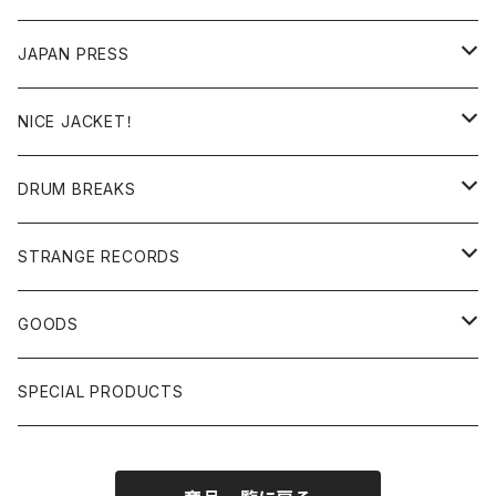
RE-EDIT/DJ TOOLS
MIXCD
JAPAN PRESS
日本語ラップ
MIXTAPE
LP(+ OBI)
NICE JACKET！
JAPANESE DJ
7"/12"
DONUTS 45
DRUM BREAKS
US, OTHERS DJ
GIRLS
US/UK/OTHERS
STRANGE RECORDS
HIPHOP CLASSIC GALLERY
JAPANESE
DRUM DRUM DRUM/KARAOKE
GOODS
日本語ラップ CLASSIC GALLERY
パチソン/AUDIO CHECK/LIBRARY
BOOK
SPECIAL PRODUCTS
キッズ/プロレス/エロ
OTHERS