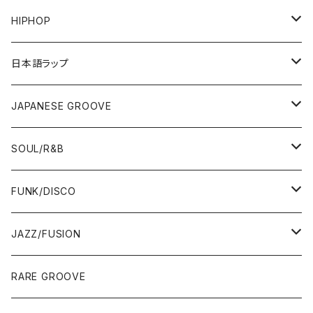
HIPHOP
12"/7"
日本語ラップ
80'S OLD SCHOOL
LP
12"/7"
JAPANESE GROOVE
EARLY 90'S MIDDLE〜NEW SCHOOL
80'S OLD SCHOOL
80'S OLD SCHOOL〜EARLY 90'S
LP
LP
SOUL/R&B
MID〜LATE 90'S
EARLY 90'S MIDDLE〜NEW SCHOOL
MID〜LATE 90'S
80'S OLD SCHOOL〜EARLY 90'S
60'S/70'S
CD/TAPE
7"/12"
LP
FUNK/DISCO
00'S
MID〜LATE 90'S
00'S
MID〜LATE 90'S
80'S
CD-R/DEMO/SAMPLE
60'S/70'S
60'S/70'S
12"/7"
LP
JAZZ/FUSION
10'S〜
00'S
10'S〜
00'S
90'S
CD ALBUM
80'S
80'S
60'S/70'S
70'S
12"/7"
JAZZ
RARE GROOVE
WEST COAST/SOUTH
10'S〜
10'S〜
00'S〜
SINGLE CD
90'S
90'S