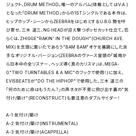
ジェクト、DRUM METHOD。唯一のアルバム(体裁としてはV.A.)
となった「DRUM METHOD」からの1STシングルである本作は、
ヒップホップ・シーンからZEEBRAをはじめとするU.B.G.勢を呼
び寄せ、三木 道三、NG HEADが迎え撃つポッセカット仕立て。恐
らくは、ZHIGGE"RAKIN' IN THE DOUGH"(CHURCH AVE.
MIX)を念頭に置いたであろう"BAM BAM"オケを基調にした派
手なオリジナル・バージョン(ZEEBRAのヴァース冒頭の「城南か
ら日本中の全リスナー、ヘッズ導く真のカリスマ」は、MEGA-
G"TWO TURNTABLES & A MIC"のフックで使用！)に加え、
EVISBEATSが"DO THE HIPHOP"で使用した、三木 道三の
「何のために命はもうたん？」の声ネタが不意に飛び出す裏の"気
付け/築け"(RECONSTRUCT)も要注意のダブルサイダー！
A-1 気付け/築け
A-2 気付け/築け(INSTRUMENTAL)
A-3 気付け/築け(ACAPPELLA)