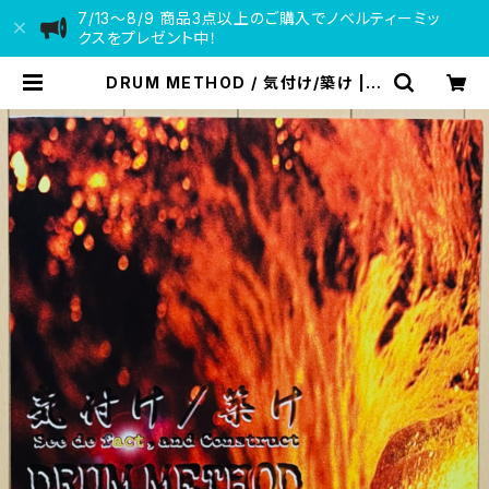
7/13〜8/9 商品3点以上のご購入でノベルティーミッ
クスをプレゼント中！
DRUM METHOD / 気付け/築け | V
INYL DEALER