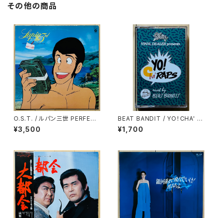
その他の商品
O.S.T. / ルパン三世 PERFECT
BEAT BANDIT / YO！CHA' R
COLLECTION
APS
¥3,500
¥1,700