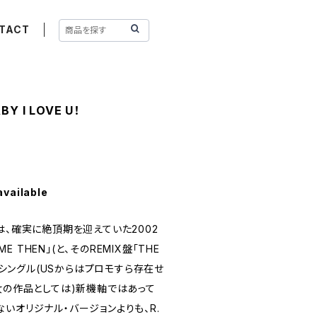
TACT
BY I LOVE U！
available
は、確実に絶頂期を迎えていた2002
ME THEN」(と、そのREMIX盤「THE
みのシングル(USからはプロモすら存在せ
女の作品としては)新機軸ではあって
いオリジナル・バージョンよりも、R.