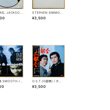
AEL JACKSON
STEPHEN SIMMON
E MORE CHANC
DS / ALONE(THE RE
400
¥3,500
MIX)
 & SMOOTH / O
O.S.T.(0座標) / 大都
O THE NEW
会
00
¥3,500