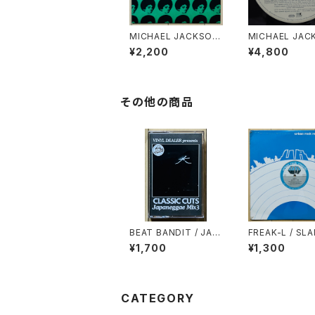
MICHAEL JACKSON
MICHAEL JAC
/ DON'T STOP TIL Y
/ YOU ROCK 
¥2,200
¥4,800
OU GET ENOUGH(1
RLD(REMIX)
978 DEMO)
その他の商品
BEAT BANDIT / JAP
FREAK-L / SL
ANEGGAE MIX 3(CL
N'
¥1,700
¥1,300
ASSIC CUTS)
CATEGORY