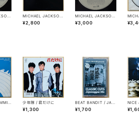
KSON
MICHAEL JACKSON
MICHAEL JACKSON
MICH
MY WO
/ ONE MORE CHANC
/ BUTTERFLIES(TRA
/ ON
¥2,800
¥3,000
¥3,
E(REMIX)
CKMASTERS REMI
E(UK)
X)
AMMI
少年隊 / 君だけに
BEAT BANDIT / JAP
NICE
ANEGGAE MIX(CLAS
LD T
¥1,300
¥1,700
¥1,6
SIC CUTS)