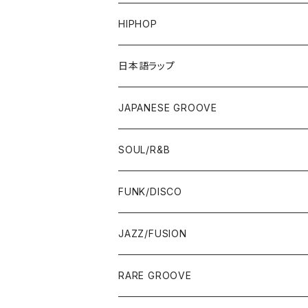
HIPHOP
12"/7"
日本語ラップ
80'S OLD SCHOOL
LP
12"/7"
JAPANESE GROOVE
EARLY 90'S MIDDLE〜NEW SCHOOL
80'S OLD SCHOOL
80'S OLD SCHOOL〜EARLY 90'S
LP
LP
SOUL/R&B
MID〜LATE 90'S
EARLY 90'S MIDDLE〜NEW SCHOOL
MID〜LATE 90'S
80'S OLD SCHOOL〜EARLY 90'S
60'S/70'S
CD/TAPE
7"/12"
LP
FUNK/DISCO
00'S
MID〜LATE 90'S
00'S
MID〜LATE 90'S
80'S
CD-R/DEMO/SAMPLE
60'S/70'S
60'S/70'S
12"/7"
LP
JAZZ/FUSION
10'S〜
00'S
10'S〜
00'S
90'S
CD ALBUM
80'S
80'S
60'S/70'S
70'S
12"/7"
JAZZ
RARE GROOVE
WEST COAST/SOUTH
10'S〜
10'S〜
00'S〜