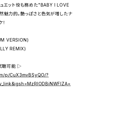
ュエット役も務めた"BABY I LOVE
IX)が断然魅力的。艶っぽさと色気が増したナ
ケ！
BUM VERSION)
ELLY REMIX)
試聴可能 ▷
com/p/CuX3mvBSyQO/?
y_link&igsh=MzRlODBiNWFlZA=