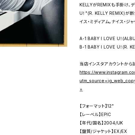
KELLYがREMIXも手掛け、デ
U！"(R. KELLY REM
イス・ミディアム。ナイス・ジャ
A-1 BABY I LOVE U！(AL
B-1 BABY I LOVE U！(R. K
当店インスタアカウントから
https://www.instagram.
utm_source=ig_web_cop
=
【フォーマット】12"
【レーベル】EPIC
【年代/国名】2004/UK
【盤質/ジャケット】EX/EX