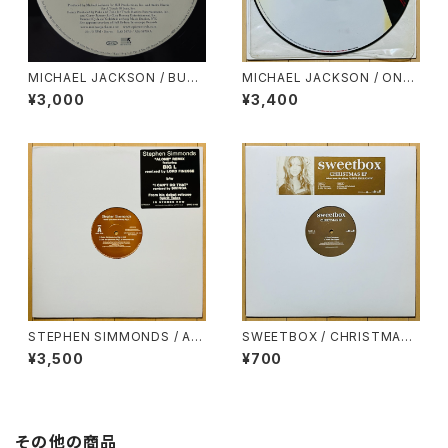
MICHAEL JACKSON / BUT
MICHAEL JACKSON / ONE
TERFLIES(TRACKMASTERS
MORE CHANCE(UK)
¥3,000
¥3,400
REMIX)
STEPHEN SIMMONDS / AL
SWEETBOX / CHRISTMAS
ONE(THE REMIX)
EP
¥3,500
¥700
その他の商品