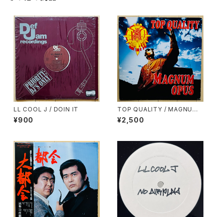
LL COOL J / DOIN IT
TOP QUALITY / MAGNUM
OPUS
¥900
¥2,500