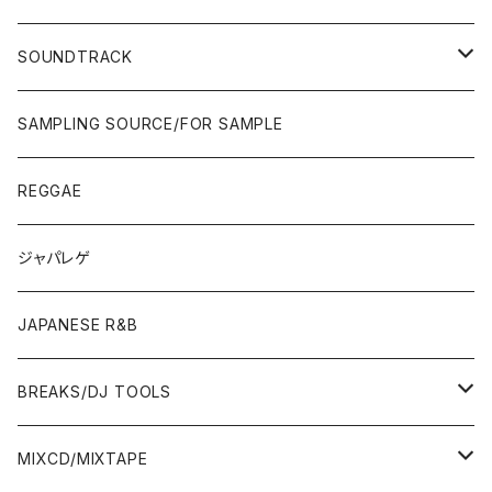
JAPAN ONLY RELEASE/REMIX
WEST COAST/SOUTH
CITY POP
TAPE
00'S〜
00'S〜
90'S
90'S/00'S〜
80'S
POPS/S.S.W.
SOUNDTRACK
JAPAN ONLY RELEASE/REMIX
CITY POP
00'S〜
90'S/00'S〜
ROCK/AOR
LP
SAMPLING SOURCE/FOR SAMPLE
JAPANESE
7"/12"
REGGAE
OTHERS
JAPANESE
ジャパレゲ
OTHERS
JAPANESE R&B
BREAKS/DJ TOOLS
BREAKS/MEGAMIX/CUT UP
MIXCD/MIXTAPE