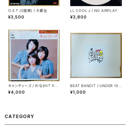
O.S.T.(0座標) / 大都会
LL COOL J / NO AIRPLAY
¥3,500
¥3,800
キャンディーズ / わな(HIT PAC
BEAT BANDIT / UNDER 100
K SERIES)
0YEN BEATS(60 MINUTES
¥4,000
¥1,000
OF CHEAPNESS)(MIXCD-R)
CATEGORY