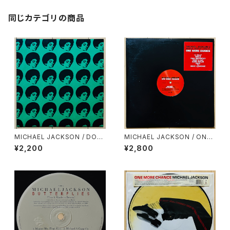
同じカテゴリの商品
MICHAEL JACKSON / DO
MICHAEL JACKSON / ONE
N'T STOP TIL YOU GET EN
MORE CHANCE(REMIX)
¥2,200
¥2,800
OUGH(1978 DEMO)