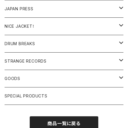
RE-EDIT/DJ TOOLS
MIXCD
JAPAN PRESS
日本語ラップ
MIXTAPE
LP(+ OBI)
NICE JACKET！
JAPANESE DJ
7"/12"
DONUTS 45
DRUM BREAKS
US, OTHERS DJ
GIRLS
US/UK/OTHERS
STRANGE RECORDS
HIPHOP CLASSIC GALLERY
JAPANESE
DRUM DRUM DRUM/KARAOKE
GOODS
日本語ラップ CLASSIC GALLERY
パチソン/AUDIO CHECK/LIBRARY
BOOK
SPECIAL PRODUCTS
キッズ/プロレス/エロ
OTHERS
商品一覧に戻る