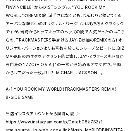
「INVINCIBLE」からの1STシングル、"YOU ROCK MY
WORLD"のREMIX盤。派手さはなくとも、じんわりと効いてくる
アーバンな味わいのオリジナル・バージョンはもちろんクラシック
ですが、当時からヒップホップのヘッズの間で人気だったのはこち
らの、TRACKMASTERS手掛けるJAY-Z参加のREMIXの方！オ
リジナル・バージョンよりも音数を絞ったシャープなビートに、BIZ
MARKIEの声ネタをアクセント的に塗し、JAY-Zヴァースもド頭か
ら自身の"IZZO(H.O.V.A.)"の一節から始めるオマケ付き。当時
からレアだった一枚。R.I.P. MICHAEL JACKSON...。
A-1 YOU ROCK MY WORLD(TRACKMASTERS REMIX)
B-SIDE SAME
当店インスタアカウントから試聴可能 ▷
https://www.instagram.com/p/DatebG8k7SZ/?
utm_source=ig_web_copy_link&igsh=MzRlODBiNWFlZA