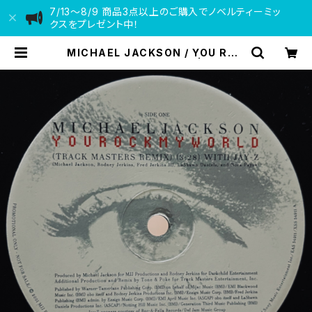
7/13〜8/9 商品3点以上のご購入でノベルティーミッ
クスをプレゼント中！
MICHAEL JACKSON / YOU ROC
K MY WORLD(REMIX) | VINYL
DEALER